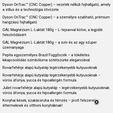
Dyson OnTrac™ (CNC Copper) – vezeték nélküli fejhallgató, amely
a stílus és a technológia ötvözete
Dyson OnTrac™ (CNC Copper) – a személyre szabható, prémium
hangzású fejhallgató
GAL Magnézium L-Laktát 180g – L-tejsavval kötve, a legjobb
felszívódásért
GAL Magnézium L-Laktát 180g – a szív és az agy szuper
üzemanyaga
Pepita egyszemélyes Brazil Függőszék – a tökéletes
kikapcsolódás szimbóluma sötétszürke eleganciával
Rovarfehérje alapú kutyatáp legérzékenyebb kutyusoknak
Rovarfehérje alapú kutyatáp legérzékenyebb kutyusoknak –
vörös áfonya, yucca és hipoallergén formula
Juliet rovarfehérje alapú kutyatáp – legérzékenyebb kutyusoknak:
vörös áfonya, yucca és hipoallergén formula
Konyhai kések, szakácsruha és hímzés – profi felszerelés
éttermeknek és otthoni konyháknak!