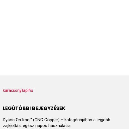
karacsony.lap.hu
LEGÚTÓBBI BEJEGYZÉSEK
Dyson OnTrac™ (CNC Copper) – kategóriájában a legjobb
zajkioltás, egész napos használatra