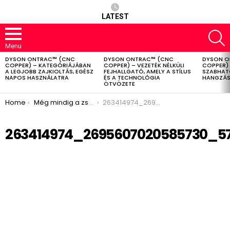
LATEST
S
Menu
DYSON ONTRAC™ (CNC
DYSON ONTRAC™ (CNC
DYSON O
LATEST
COPPER) – KATEGÓRIÁJÁBAN
COPPER) – VEZETÉK NÉLKÜLI
COPPER) 
STORIES
A LEGJOBB ZAJKIOLTÁS, EGÉSZ
FEJHALLGATÓ, AMELY A STÍLUS
SZABHAT
NAPOS HASZNÁLATRA
ÉS A TECHNOLÓGIA
HANGZÁS
ÖTVÖZETE
You are here:
Home
Még mindig a zselés szaloncukor a legkeresettebb
263414974_2695607020585730_5719715125957386855_n
263414974_2695607020585730_57