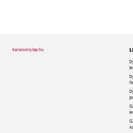
L
karacsony.lap.hu
D
l
D
f
D
p
G
l
G
s