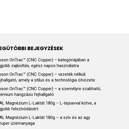
EGÚTÓBBI BEJEGYZÉSEK
yson OnTrac™ (CNC Copper) – kategóriájában a
egjobb zajkioltás, egész napos használatra
yson OnTrac™ (CNC Copper) – vezeték nélküli
ejhallgató, amely a stílus és a technológia ötvözete
yson OnTrac™ (CNC Copper) – a személyre szabható,
rémium hangzású fejhallgató
AL Magnézium L-Laktát 180g – L-tejsavval kötve, a
egjobb felszívódásért
AL Magnézium L-Laktát 180g – a szív és az agy
zuper üzemanyaga