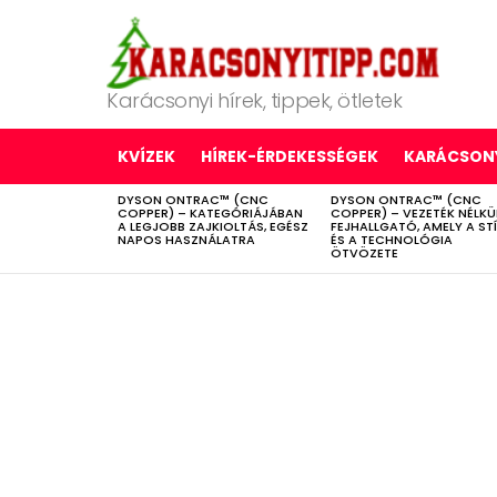
Karácsonyi hírek, tippek, ötletek
KVÍZEK
HÍREK-ÉRDEKESSÉGEK
KARÁCSONY
DYSON ONTRAC™ (CNC
DYSON ONTRAC™ (CNC
LATEST
COPPER) – KATEGÓRIÁJÁBAN
COPPER) – VEZETÉK NÉLKÜ
STORIES
A LEGJOBB ZAJKIOLTÁS, EGÉSZ
FEJHALLGATÓ, AMELY A ST
NAPOS HASZNÁLATRA
ÉS A TECHNOLÓGIA
ÖTVÖZETE