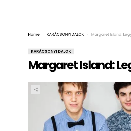
You are here:
Home
KARÁCSONYI DALOK
Margaret Island: Le
KARÁCSONYI DALOK
Margaret Island: L