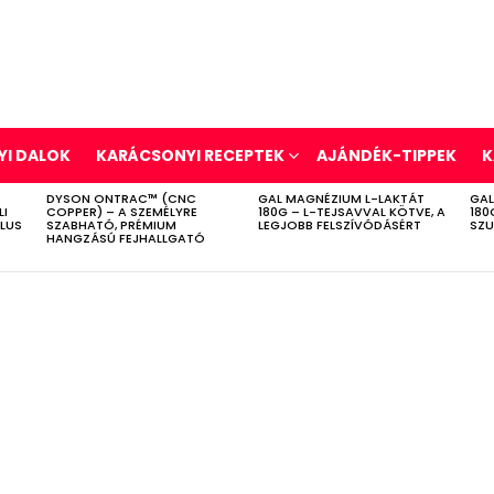
I DALOK
KARÁCSONYI RECEPTEK
AJÁNDÉK-TIPPEK
K
DYSON ONTRAC™ (CNC
GAL MAGNÉZIUM L-LAKTÁT
GAL
LI
COPPER) – A SZEMÉLYRE
180G – L-TEJSAVVAL KÖTVE, A
180
ÍLUS
SZABHATÓ, PRÉMIUM
LEGJOBB FELSZÍVÓDÁSÉRT
SZU
HANGZÁSÚ FEJHALLGATÓ