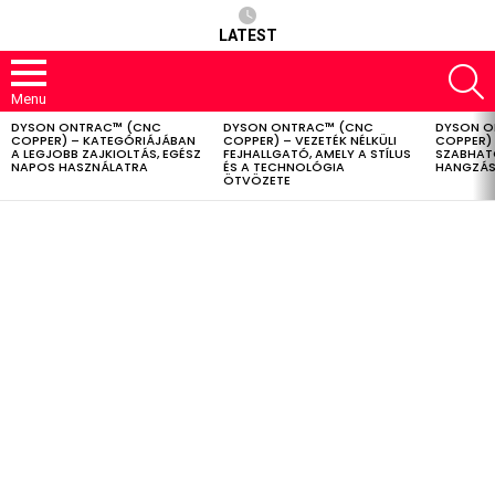
LATEST
S
Menu
DYSON ONTRAC™ (CNC
DYSON ONTRAC™ (CNC
DYSON O
LATEST
COPPER) – KATEGÓRIÁJÁBAN
COPPER) – VEZETÉK NÉLKÜLI
COPPER) 
STORIES
A LEGJOBB ZAJKIOLTÁS, EGÉSZ
FEJHALLGATÓ, AMELY A STÍLUS
SZABHAT
NAPOS HASZNÁLATRA
ÉS A TECHNOLÓGIA
HANGZÁS
ÖTVÖZETE