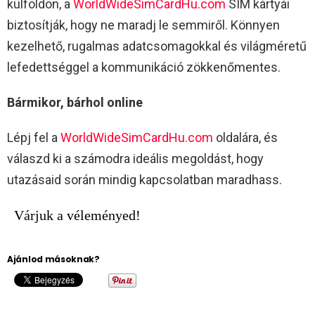
külföldön, a
WorldWideSimCardHu.com
SIM kártyái
biztosítják, hogy ne maradj le semmiről. Könnyen
kezelhető, rugalmas adatcsomagokkal és világméretű
lefedettséggel a kommunikáció zökkenőmentes.
Bármikor, bárhol online
Lépj fel a
WorldWideSimCardHu.com
oldalára, és
válaszd ki a számodra ideális megoldást, hogy
utazásaid során mindig kapcsolatban maradhass.
Várjuk a véleményed!
Ajánlod másoknak?