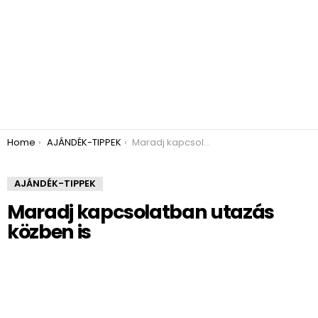
You are here:
Home
AJÁNDÉK-TIPPEK
Maradj kapcsolatban utazás közben is
AJÁNDÉK-TIPPEK
Maradj kapcsolatban utazás
közben is