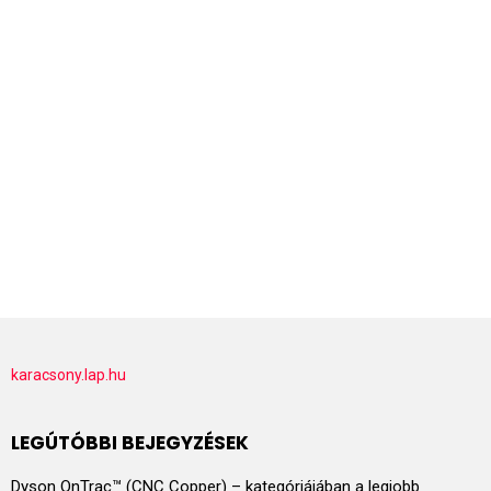
karacsony.lap.hu
LEGÚTÓBBI BEJEGYZÉSEK
Dyson OnTrac™ (CNC Copper) – kategóriájában a legjobb