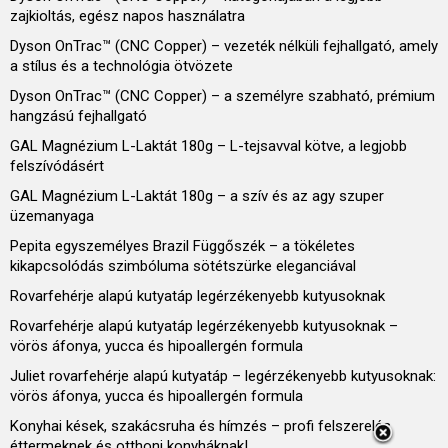
zajkioltás, egész napos használatra
Dyson OnTrac™ (CNC Copper) – vezeték nélküli fejhallgató, amely
a stílus és a technológia ötvözete
Dyson OnTrac™ (CNC Copper) – a személyre szabható, prémium
hangzású fejhallgató
GAL Magnézium L-Laktát 180g – L-tejsavval kötve, a legjobb
felszívódásért
GAL Magnézium L-Laktát 180g – a szív és az agy szuper
üzemanyaga
Pepita egyszemélyes Brazil Függőszék – a tökéletes
kikapcsolódás szimbóluma sötétszürke eleganciával
Rovarfehérje alapú kutyatáp legérzékenyebb kutyusoknak
Rovarfehérje alapú kutyatáp legérzékenyebb kutyusoknak –
vörös áfonya, yucca és hipoallergén formula
Juliet rovarfehérje alapú kutyatáp – legérzékenyebb kutyusoknak:
vörös áfonya, yucca és hipoallergén formula
Konyhai kések, szakácsruha és hímzés – profi felszerelés
éttermeknek és otthoni konyháknak!