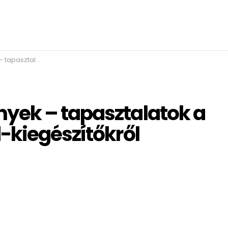
 étrend-kiegészítőkről
yek – tapasztalatok a
-kiegészítőkről