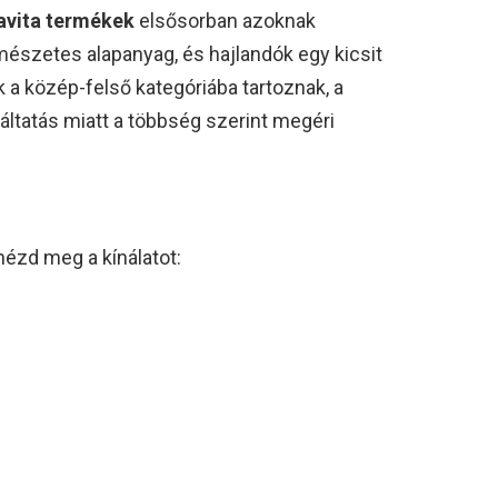
vita termékek
elsősorban azoknak
ermészetes alapanyag, és hajlandók egy kicsit
k a közép-felső kategóriába tartoznak, a
áltatás miatt a többség szerint megéri
ézd meg a kínálatot: