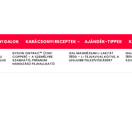
I DALOK
KARÁCSONYI RECEPTEK
AJÁNDÉK-TIPPEK
K
DYSON ONTRAC™ (CNC
GAL MAGNÉZIUM L-LAKTÁT
GAL
LI
COPPER) – A SZEMÉLYRE
180G – L-TEJSAVVAL KÖTVE, A
180
ÍLUS
SZABHATÓ, PRÉMIUM
LEGJOBB FELSZÍVÓDÁSÉRT
SZU
HANGZÁSÚ FEJHALLGATÓ