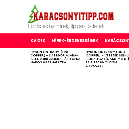
Karácsonyi hírek, tippek, ötletek
KVÍZEK
HÍREK-ÉRDEKESSÉGEK
KARÁCSONY
DYSON ONTRAC™ (CNC
DYSON ONTRAC™ (CNC
LATEST
COPPER) – KATEGÓRIÁJÁBAN
COPPER) – VEZETÉK NÉLKÜ
STORIES
A LEGJOBB ZAJKIOLTÁS, EGÉSZ
FEJHALLGATÓ, AMELY A ST
NAPOS HASZNÁLATRA
ÉS A TECHNOLÓGIA
ÖTVÖZETE