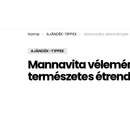
You are here:
Home
AJÁNDÉK-TIPPEK
Mannavita vélemények – tapasztalatok a természetes
AJÁNDÉK-TIPPEK
Mannavita vélemén
természetes étrend