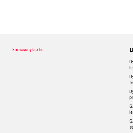
L
karacsony.lap.hu
D
l
D
f
D
p
G
l
G
s