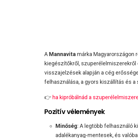
A
Mannavita
márka Magyarországon ré
kiegészítőkről, szuperélelmiszerekről
visszajelzések alapján a cég erőssége
felhasználása, a gyors kiszállítás és a
👉
ha kipróbálnád a szuperélelmiszer
Pozitív vélemények
Minőség
: A legtöbb felhasználó k
adalékanyag-mentesek, és valóban