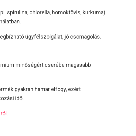
pl. spirulina, chlorella, homoktövis, kurkuma)
ínálatban.
 megbízható ügyfélszolgálat, jó csomagolás.
 prémium minőségért cserébe magasabb
ermék gyakran hamar elfogy, ezért
ozási idő.
ról.