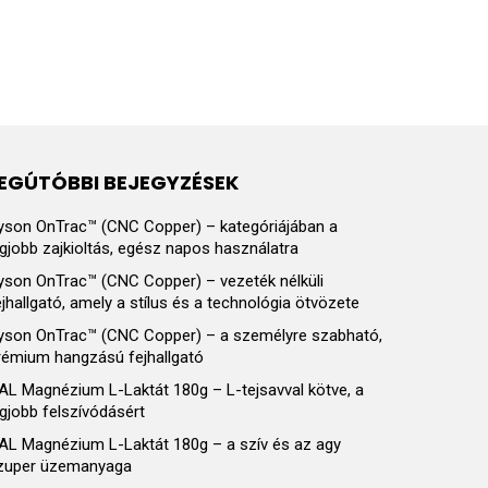
EGÚTÓBBI BEJEGYZÉSEK
yson OnTrac™ (CNC Copper) – kategóriájában a
egjobb zajkioltás, egész napos használatra
yson OnTrac™ (CNC Copper) – vezeték nélküli
ejhallgató, amely a stílus és a technológia ötvözete
yson OnTrac™ (CNC Copper) – a személyre szabható,
rémium hangzású fejhallgató
AL Magnézium L-Laktát 180g – L-tejsavval kötve, a
egjobb felszívódásért
AL Magnézium L-Laktát 180g – a szív és az agy
zuper üzemanyaga