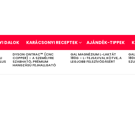
I DALOK
KARÁCSONYI RECEPTEK
AJÁNDÉK-TIPPEK
K
DYSON ONTRAC™ (CNC
GAL MAGNÉZIUM L-LAKTÁT
GAL
LI
COPPER) – A SZEMÉLYRE
180G – L-TEJSAVVAL KÖTVE, A
180
ÍLUS
SZABHATÓ, PRÉMIUM
LEGJOBB FELSZÍVÓDÁSÉRT
SZU
HANGZÁSÚ FEJHALLGATÓ