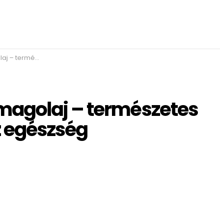
az egészség szolgálatában
agolaj – természetes
z egészség