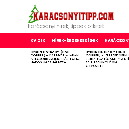
Karácsonyi hírek, tippek, ötletek
KVÍZEK
HÍREK-ÉRDEKESSÉGEK
KARÁCSONY
DYSON ONTRAC™ (CNC
DYSON ONTRAC™ (CNC
LATEST
COPPER) – KATEGÓRIÁJÁBAN
COPPER) – VEZETÉK NÉLKÜ
STORIES
A LEGJOBB ZAJKIOLTÁS, EGÉSZ
FEJHALLGATÓ, AMELY A ST
NAPOS HASZNÁLATRA
ÉS A TECHNOLÓGIA
ÖTVÖZETE