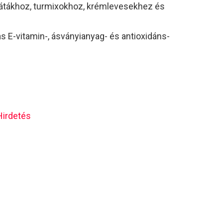
látákhoz, turmixokhoz, krémlevesekhez és
s E-vitamin-, ásványianyag- és antioxidáns-
Hirdetés