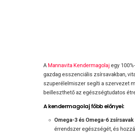
A
Mannavita Kendermagolaj
egy 100%-b
gazdag esszenciális zsírsavakban, vi
szuperélelmiszer segíti a szervezet 
beilleszthető az egészségtudatos étr
A kendermagolaj főbb előnyei:
Omega-3 és Omega-6 zsírsavak i
érrendszer egészségét, és hozzáj