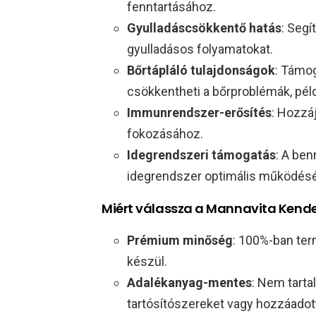
fenntartásához.
Gyulladáscsökkentő hatás
: Segí
gyulladásos folyamatokat.
Bőrtápláló tulajdonságok
: Támog
csökkentheti a bőrproblémák, pél
Immunrendszer-erősítés
: Hozzá
fokozásához.
Idegrendszeri támogatás
: A ben
idegrendszer optimális működésé
Miért válassza a Mannavita Kend
Prémium minőség
: 100%-ban ter
készül.
Adalékanyag-mentes
: Nem tart
tartósítószereket vagy hozzáadott