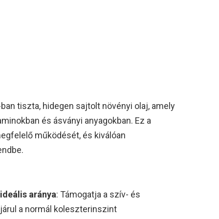
an tiszta, hidegen sajtolt növényi olaj, amely
taminokban és ásványi anyagokban. Ez a
megfelelő működését, és kiválóan
endbe.
deális aránya
: Támogatja a szív- és
árul a normál koleszterinszint