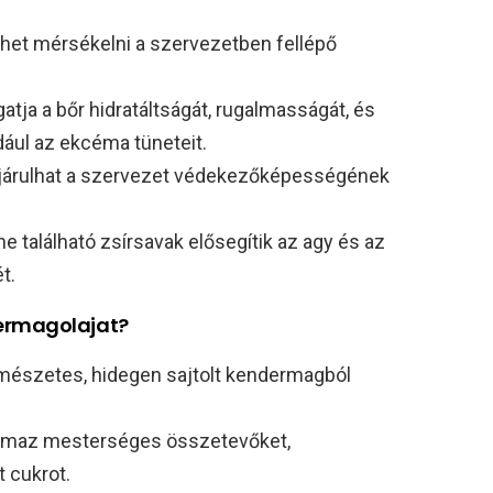
thet mérsékelni a szervezetben fellépő
atja a bőr hidratáltságát, rugalmasságát, és
dául az ekcéma tüneteit.
járulhat a szervezet védekezőképességének
ne található zsírsavak elősegítik az agy és az
t.
ermagolajat?
mészetes, hidegen sajtolt kendermagból
almaz mesterséges összetevőket,
 cukrot.