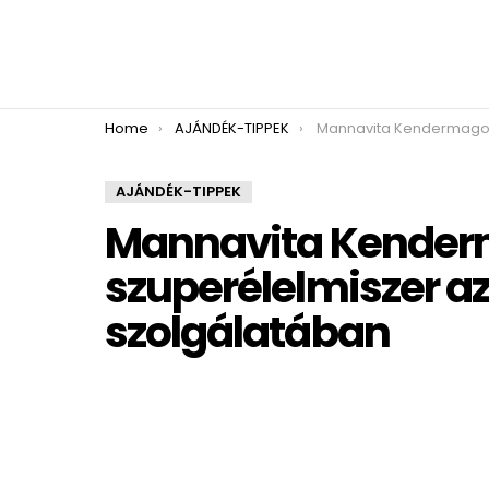
You are here:
Home
AJÁNDÉK-TIPPEK
Mannavita Kendermagolaj – természetes szuperélelmiszer 
AJÁNDÉK-TIPPEK
Mannavita Kenderm
szuperélelmiszer a
szolgálatában