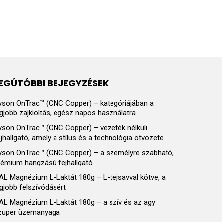
EGÚTÓBBI BEJEGYZÉSEK
yson OnTrac™ (CNC Copper) – kategóriájában a
egjobb zajkioltás, egész napos használatra
yson OnTrac™ (CNC Copper) – vezeték nélküli
ejhallgató, amely a stílus és a technológia ötvözete
yson OnTrac™ (CNC Copper) – a személyre szabható,
rémium hangzású fejhallgató
AL Magnézium L-Laktát 180g – L-tejsavval kötve, a
egjobb felszívódásért
AL Magnézium L-Laktát 180g – a szív és az agy
zuper üzemanyaga