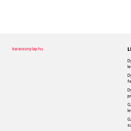
L
karacsony.lap.hu
D
l
D
f
D
p
G
l
G
s