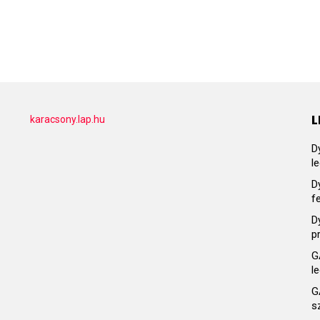
L
karacsony.lap.hu
D
l
D
f
D
p
G
l
G
s