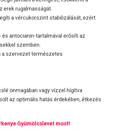
az erek rugalmasságát.
segíti a vércukorszint stabilizálását, ezért
 és antocianin-tartalmával erősíti az
ésekkel szemben.
a a szervezet természetes
slé önmagában vagy vízzel hígítva
olt az optimális hatás érdekében, étkezés
erkenye Gyümölcslevet most!