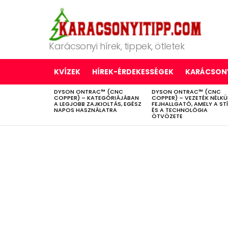
Karácsonyi hírek, tippek, ötletek
KVÍZEK
HÍREK-ÉRDEKESSÉGEK
KARÁCSONY
DYSON ONTRAC™ (CNC
DYSON ONTRAC™ (CNC
LATEST
COPPER) – KATEGÓRIÁJÁBAN
COPPER) – VEZETÉK NÉLKÜ
STORIES
A LEGJOBB ZAJKIOLTÁS, EGÉSZ
FEJHALLGATÓ, AMELY A ST
NAPOS HASZNÁLATRA
ÉS A TECHNOLÓGIA
ÖTVÖZETE