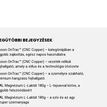
EGÚTÓBBI BEJEGYZÉSEK
yson OnTrac™ (CNC Copper) – kategóriájában a
egjobb zajkioltás, egész napos használatra
yson OnTrac™ (CNC Copper) – vezeték nélküli
ejhallgató, amely a stílus és a technológia ötvözete
yson OnTrac™ (CNC Copper) – a személyre szabható,
rémium hangzású fejhallgató
AL Magnézium L-Laktát 180g – L-tejsavval kötve, a
egjobb felszívódásért
AL Magnézium L-Laktát 180g – a szív és az agy
zuper üzemanyaga