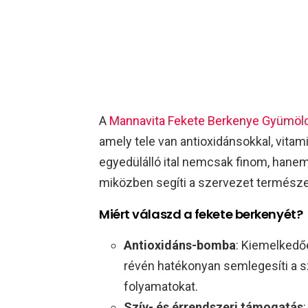
A
Mannavita Fekete Berkenye Gyümöl
amely tele van antioxidánsokkal, vitam
egyedülálló ital nemcsak finom, hane
miközben segíti a szervezet termés
Miért válaszd a fekete berkenyét?
Antioxidáns-bomba
: Kiemelkedő
révén hatékonyan semlegesíti a s
folyamatokat.
Szív- és érrendszeri támogatás