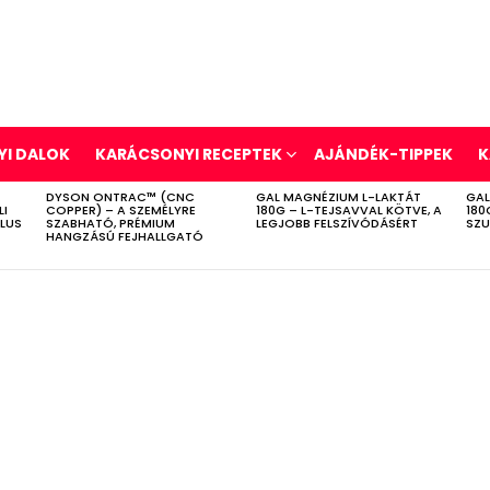
I DALOK
KARÁCSONYI RECEPTEK
AJÁNDÉK-TIPPEK
K
DYSON ONTRAC™ (CNC
GAL MAGNÉZIUM L-LAKTÁT
GAL
LI
COPPER) – A SZEMÉLYRE
180G – L-TEJSAVVAL KÖTVE, A
180
ÍLUS
SZABHATÓ, PRÉMIUM
LEGJOBB FELSZÍVÓDÁSÉRT
SZU
HANGZÁSÚ FEJHALLGATÓ