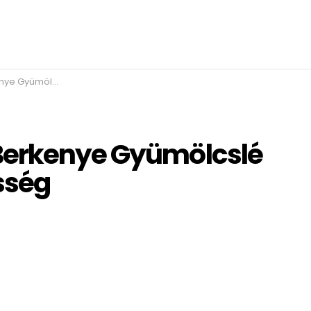
100% természetesség
Berkenye Gyümölcslé
sség