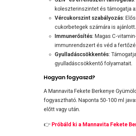
koleszterinszintet és támogatja 
Vércukorszint szabályozás
: Elő
cukorbetegek számára is ajánlott.
Immunerősítés
: Magas C-vitamin-
immunrendszert és véd a fertőz
Gyulladáscsökkentés
: Támogatj
gyulladáscsökkentő folyamatait.
Hogyan fogyaszd?
A Mannavita Fekete Berkenye Gyümölc
fogyasztható. Naponta 50-100 ml javas
előtt vagy után.
👉
Próbáld ki a Mannavita Fekete B