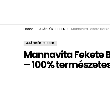
You are here:
Home
AJÁNDÉK-TIPPEK
Mannavita Fekete Berkenye Gyümölcslé – 
AJÁNDÉK-TIPPEK
Mannavita Fekete 
– 100% természete