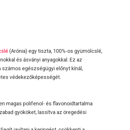
cslé
(Arónia) egy tiszta, 100%-os gyümölcslé,
inokkal és ásványi anyagokkal. Ez az
m számos egészségügyi előnyt kínál,
zetes védekezőképességét.
en magas polifenol- és flavonoidtartalma
zabad gyököket, lassítva az öregedési
: Segít javítani a keringést, csökkenti a