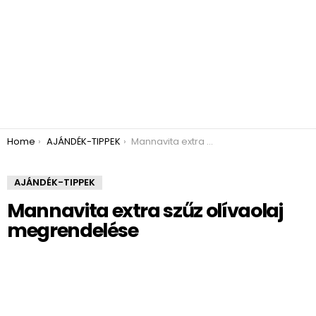
You are here:
Home
AJÁNDÉK-TIPPEK
Mannavita extra szűz olívaolaj megrendelése
AJÁNDÉK-TIPPEK
Mannavita extra szűz olívaolaj
megrendelése