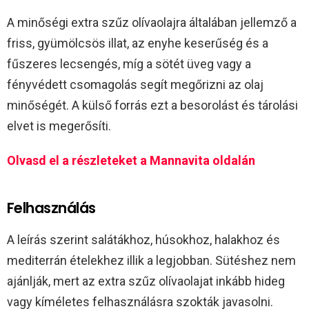
A minőségi extra szűz olívaolajra általában jellemző a
friss, gyümölcsös illat, az enyhe keserűség és a
fűszeres lecsengés, míg a sötét üveg vagy a
fényvédett csomagolás segít megőrizni az olaj
minőségét. A külső forrás ezt a besorolást és tárolási
elvet is megerősíti.
Olvasd el a részleteket a Mannavita oldalán
Felhasználás
A leírás szerint salátákhoz, húsokhoz, halakhoz és
mediterrán ételekhez illik a legjobban. Sütéshez nem
ajánlják, mert az extra szűz olívaolajat inkább hideg
vagy kíméletes felhasználásra szokták javasolni.