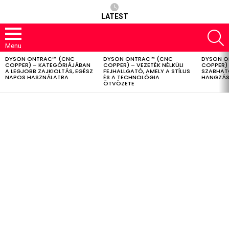
LATEST
S
Menu
DYSON ONTRAC™ (CNC
DYSON ONTRAC™ (CNC
DYSON O
LATEST
COPPER) – KATEGÓRIÁJÁBAN
COPPER) – VEZETÉK NÉLKÜLI
COPPER) 
STORIES
A LEGJOBB ZAJKIOLTÁS, EGÉSZ
FEJHALLGATÓ, AMELY A STÍLUS
SZABHAT
NAPOS HASZNÁLATRA
ÉS A TECHNOLÓGIA
HANGZÁS
ÖTVÖZETE