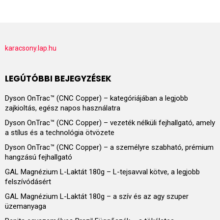
karacsony.lap.hu
LEGÚTÓBBI BEJEGYZÉSEK
Dyson OnTrac™ (CNC Copper) – kategóriájában a legjobb
zajkioltás, egész napos használatra
Dyson OnTrac™ (CNC Copper) – vezeték nélküli fejhallgató, amely
a stílus és a technológia ötvözete
Dyson OnTrac™ (CNC Copper) – a személyre szabható, prémium
hangzású fejhallgató
GAL Magnézium L-Laktát 180g – L-tejsavval kötve, a legjobb
felszívódásért
GAL Magnézium L-Laktát 180g – a szív és az agy szuper
üzemanyaga