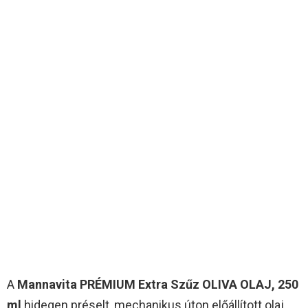
A
Mannavita PRÉMIUM Extra Szűz OLIVA OLAJ, 250
ml
hidegen préselt, mechanikus úton előállított olaj,