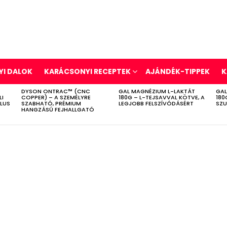
I DALOK
KARÁCSONYI RECEPTEK
AJÁNDÉK-TIPPEK
K
DYSON ONTRAC™ (CNC
GAL MAGNÉZIUM L-LAKTÁT
GAL
LI
COPPER) – A SZEMÉLYRE
180G – L-TEJSAVVAL KÖTVE, A
180
ÍLUS
SZABHATÓ, PRÉMIUM
LEGJOBB FELSZÍVÓDÁSÉRT
SZU
HANGZÁSÚ FEJHALLGATÓ