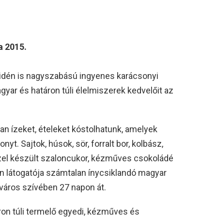
a 2015.
idén is nagyszabású ingyenes karácsonyi
gyar és határon túli élelmiszerek kedvelőit az
an ízeket, ételeket kóstolhatunk, amelyek
yt. Sajtok, húsok, sör, forralt bor, kolbász,
ézzel készült szaloncukor, kézműves csokoládé
n látogatója számtalan ínycsiklandó magyar
lváros szívében 27 napon át.
on túli termelő egyedi, kézműves és