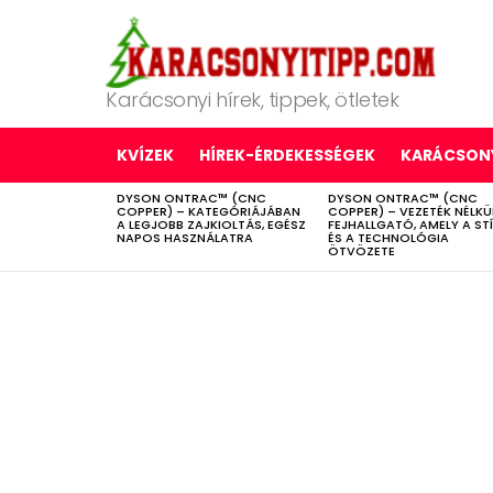
Karácsonyi hírek, tippek, ötletek
KVÍZEK
HÍREK-ÉRDEKESSÉGEK
KARÁCSONY
DYSON ONTRAC™ (CNC
DYSON ONTRAC™ (CNC
LATEST
COPPER) – KATEGÓRIÁJÁBAN
COPPER) – VEZETÉK NÉLKÜ
STORIES
A LEGJOBB ZAJKIOLTÁS, EGÉSZ
FEJHALLGATÓ, AMELY A ST
NAPOS HASZNÁLATRA
ÉS A TECHNOLÓGIA
ÖTVÖZETE