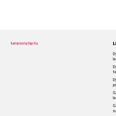
L
karacsony.lap.hu
D
l
D
f
D
p
G
l
G
s