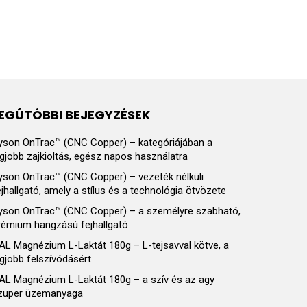
EGÚTÓBBI BEJEGYZÉSEK
yson OnTrac™ (CNC Copper) – kategóriájában a
egjobb zajkioltás, egész napos használatra
yson OnTrac™ (CNC Copper) – vezeték nélküli
ejhallgató, amely a stílus és a technológia ötvözete
yson OnTrac™ (CNC Copper) – a személyre szabható,
rémium hangzású fejhallgató
AL Magnézium L-Laktát 180g – L-tejsavval kötve, a
egjobb felszívódásért
AL Magnézium L-Laktát 180g – a szív és az agy
zuper üzemanyaga