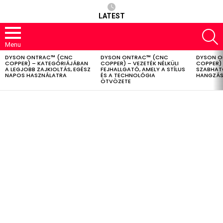
LATEST
S
Menu
DYSON ONTRAC™ (CNC
DYSON ONTRAC™ (CNC
DYSON O
LATEST
COPPER) – KATEGÓRIÁJÁBAN
COPPER) – VEZETÉK NÉLKÜLI
COPPER) 
STORIES
A LEGJOBB ZAJKIOLTÁS, EGÉSZ
FEJHALLGATÓ, AMELY A STÍLUS
SZABHAT
NAPOS HASZNÁLATRA
ÉS A TECHNOLÓGIA
HANGZÁS
ÖTVÖZETE