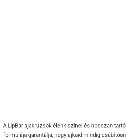
A LipBar ajakrúzsok élénk színei és hosszan tartó
formulája garantálja, hogy ajkaid mindig csábítóan