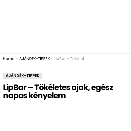
You are here:
Home
AJÁNDÉK-TIPPEK
LipBar – Tökéletes ajak, egész napos kényelem
AJÁNDÉK-TIPPEK
LipBar – Tökéletes ajak, egész
napos kényelem