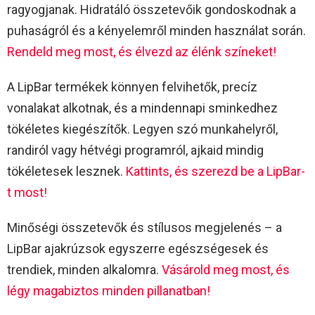
ragyogjanak. Hidratáló összetevőik gondoskodnak a
puhaságról és a kényelemről minden használat során.
Rendeld meg most, és élvezd az élénk színeket!
A LipBar termékek könnyen felvihetők, precíz
vonalakat alkotnak, és a mindennapi sminkedhez
tökéletes kiegészítők. Legyen szó munkahelyről,
randiról vagy hétvégi programról, ajkaid mindig
tökéletesek lesznek.
Kattints, és szerezd be a LipBar-
t most!
Minőségi összetevők és stílusos megjelenés – a
LipBar ajakrúzsok egyszerre egészségesek és
trendiek, minden alkalomra.
Vásárold meg most, és
légy magabiztos minden pillanatban!