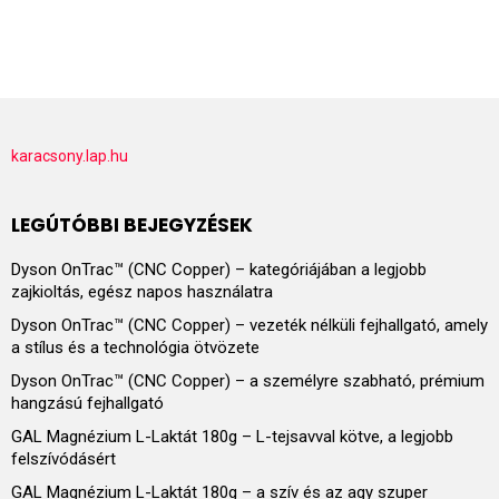
karacsony.lap.hu
LEGÚTÓBBI BEJEGYZÉSEK
Dyson OnTrac™ (CNC Copper) – kategóriájában a legjobb
zajkioltás, egész napos használatra
Dyson OnTrac™ (CNC Copper) – vezeték nélküli fejhallgató, amely
a stílus és a technológia ötvözete
Dyson OnTrac™ (CNC Copper) – a személyre szabható, prémium
hangzású fejhallgató
GAL Magnézium L-Laktát 180g – L-tejsavval kötve, a legjobb
felszívódásért
GAL Magnézium L-Laktát 180g – a szív és az agy szuper