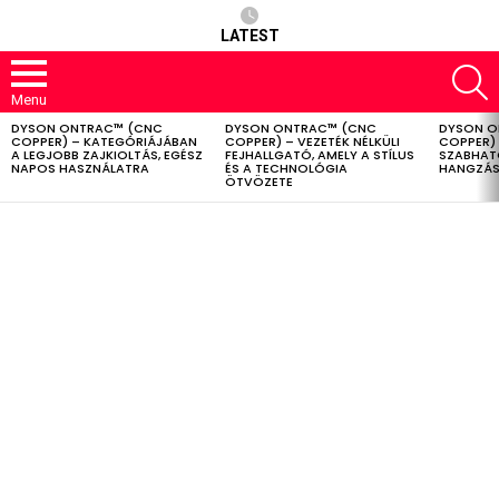
LATEST
S
Menu
DYSON ONTRAC™ (CNC
DYSON ONTRAC™ (CNC
DYSON O
LATEST
COPPER) – KATEGÓRIÁJÁBAN
COPPER) – VEZETÉK NÉLKÜLI
COPPER) 
STORIES
A LEGJOBB ZAJKIOLTÁS, EGÉSZ
FEJHALLGATÓ, AMELY A STÍLUS
SZABHAT
NAPOS HASZNÁLATRA
ÉS A TECHNOLÓGIA
HANGZÁS
ÖTVÖZETE