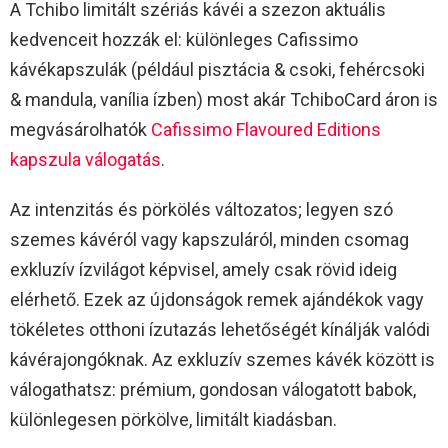
A Tchibo limitált szériás kávéi a szezon aktuális
kedvenceit hozzák el: különleges Cafissimo
kávékapszulák (például pisztácia & csoki, fehércsoki
& mandula, vanília ízben) most akár TchiboCard áron is
megvásárolhatók
Cafissimo Flavoured Editions
kapszula válogatás
.
Az intenzitás és pörkölés változatos; legyen szó
szemes kávéról vagy kapszuláról, minden csomag
exkluzív ízvilágot képvisel, amely csak rövid ideig
elérhető. Ezek az újdonságok remek ajándékok vagy
tökéletes otthoni ízutazás lehetőségét kínálják valódi
kávérajongóknak. Az exkluzív szemes kávék között is
válogathatsz: prémium, gondosan válogatott babok,
különlegesen pörkölve, limitált kiadásban.