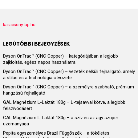
karacsony.lap.hu
LEGÚTÓBBI BEJEGYZÉSEK
Dyson OnTrac™ (CNC Copper) – kategóriájában a legjobb
zajkioltás, egész napos használatra
Dyson OnTrac™ (CNC Copper) – vezeték nélküli fejhallgató, amely
a stílus és a technológia ötvözete
Dyson OnTrac™ (CNC Copper) – a személyre szabható, prémium
hangzású fejhallgató
GAL Magnézium L-Laktát 180g – L-tejsavval kötve, a legjobb
felszívódásért
GAL Magnézium L-Laktát 180g – a szív és az agy szuper
üzemanyaga
Pepita egyszemélyes Brazil Függőszék – a tökéletes