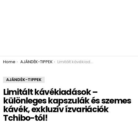
You are here:
Home
AJÁNDÉK-TIPPEK
Limitált kávékiadások – különleges kapszulák és szemes kávék, exkluzív ízvariációk Tchibo-tól!
AJÁNDÉK-TIPPEK
Limitált kávékiadások –
különleges kapszulák és szemes
kávék, exkluzív ízvariációk
Tchibo-tól!