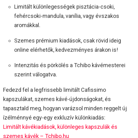
Limitált különlegességek pisztácia-csoki,
fehércsoki-mandula, vanília, vagy évszakos
aromákkal.
Szemes prémium kiadások, csak rövid ideig
online elérhetők, kedvezményes árakon is!
Intenzitás és pörkölés a Tchibo kávémesterei
szerint válogatva.
Fedezd fel a legfrissebb limitált Cafissimo
kapszulákat, szemes kávé-újdonságokat, és
tapasztald meg, hogyan varázsol minden reggelt új
ízélménnyé egy-egy exkluzív különkiadás:
Limitált kávékiadások, különleges kapszulák és
szemes kávék – Tchibo.hu