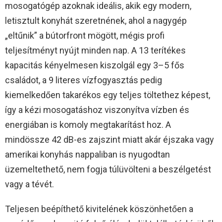
mosogatógép azoknak ideális, akik egy modern,
letisztult konyhát szeretnének, ahol a nagygép
„eltűnik” a bútorfront mögött, mégis profi
teljesítményt nyújt minden nap. A 13 terítékes
kapacitás kényelmesen kiszolgál egy 3–5 fős
családot, a 9 literes vízfogyasztás pedig
kiemelkedően takarékos egy teljes töltethez képest,
így a kézi mosogatáshoz viszonyítva vízben és
energiában is komoly megtakarítást hoz. A
mindössze 42 dB-es zajszint miatt akár éjszaka vagy
amerikai konyhás nappaliban is nyugodtan
üzemeltethető, nem fogja túlüvölteni a beszélgetést
vagy a tévét.​
Teljesen beépíthető kivitelének köszönhetően a