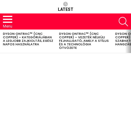
LATEST
S
Menu
DYSON ONTRAC™ (CNC
DYSON ONTRAC™ (CNC
DYSON O
LATEST
COPPER) – KATEGÓRIÁJÁBAN
COPPER) – VEZETÉK NÉLKÜLI
COPPER) 
STORIES
A LEGJOBB ZAJKIOLTÁS, EGÉSZ
FEJHALLGATÓ, AMELY A STÍLUS
SZABHAT
NAPOS HASZNÁLATRA
ÉS A TECHNOLÓGIA
HANGZÁS
ÖTVÖZETE