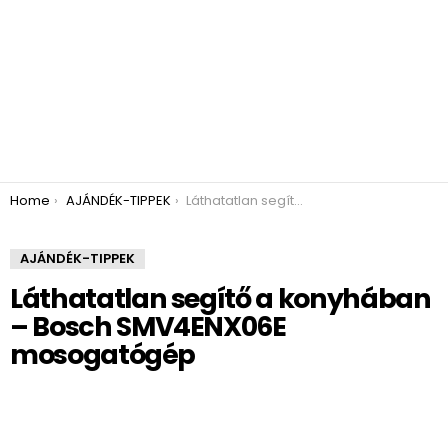
You are here:
Home
AJÁNDÉK-TIPPEK
Láthatatlan segítő a konyhában – Bosch SMV4ENX06E mosogatógép
AJÁNDÉK-TIPPEK
Láthatatlan segítő a konyhában
– Bosch SMV4ENX06E
mosogatógép