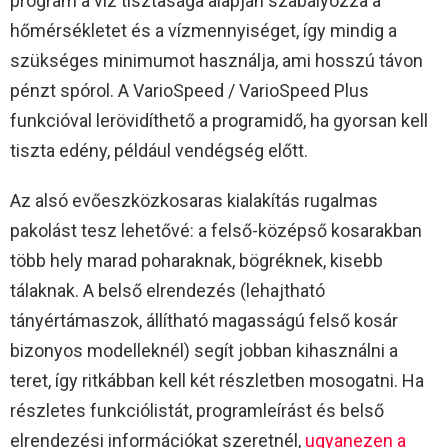
program a víz tisztasága alapján szabályozza a
hőmérsékletet és a vízmennyiséget, így mindig a
szükséges minimumot használja, ami hosszú távon
pénzt spórol. A VarioSpeed / VarioSpeed Plus
funkcióval lerövidíthető a programidő, ha gyorsan kell
tiszta edény, például vendégség előtt.​
Az alsó evőeszközkosaras kialakítás rugalmas
pakolást tesz lehetővé: a felső-középső kosarakban
több hely marad poharaknak, bögréknek, kisebb
tálaknak. A belső elrendezés (lehajtható
tányértámaszok, állítható magasságú felső kosár
bizonyos modelleknél) segít jobban kihasználni a
teret, így ritkábban kell két részletben mosogatni. Ha
részletes funkciólistát, programleírást és belső
elrendezési információkat szeretnél,
ugyanezen a