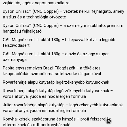
zajkioltás, egész napos használatra
Dyson OnTrac™ (CNC Copper) – vezeték nélküli fejhallgató, amely
a stílus és a technológia ötvözete
Dyson OnTrac™ (CNC Copper) – a személyre szabható, prémium
hangzású fejhallgató
GAL Magnézium L-Laktát 180g – L-tejsavval kötve, a legjobb
felszívódásért
GAL Magnézium L-Laktát 180g – a szív és az agy szuper
üzemanyaga
Pepita egyszemélyes Brazil Függőszék – a tökéletes
kikapcsolódás szimbóluma sötétszürke eleganciával
Rovarfehérje alapú kutyatáp legérzékenyebb kutyusoknak
Rovarfehérje alapú kutyatáp legérzékenyebb kutyusoknak –
vörös áfonya, yucca és hipoallergén formula
Juliet rovarfehérje alapú kutyatáp – legérzékenyebb kutyusoknak:
vörös áfonya, yucca és hipoallergén formula
Konyhai kések, szakácsruha és hímzés – profi felszerelés
éttermeknek és otthoni konyháknak!