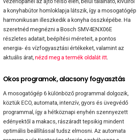
vezérlőpanel az ajtó felső élén, belül található, kívülről
a konyhabútor homloklapja látszik, így a mosogatógép
harmonikusan illeszkedik a konyha összképébe. Ha
szeretnéd megnézni a Bosch SMV4ENX06E
részletes adatait, beépítési méreteit, a pontos
energia- és vízfogyasztási értékeket, valamint az
aktuális árat,
nézd meg a termék oldalát itt
.​
Okos programok, alacsony fogyasztás
A mosogatógép 6 különböző programmal dolgozik,
köztük ECO, automata, intenzív, gyors és üvegvédő
programmal, így a hétköznapi enyhén szennyezett
edényektől a makacs, rászáradt tepsikig mindent
optimális beállítással tudsz elmosni. Az automata