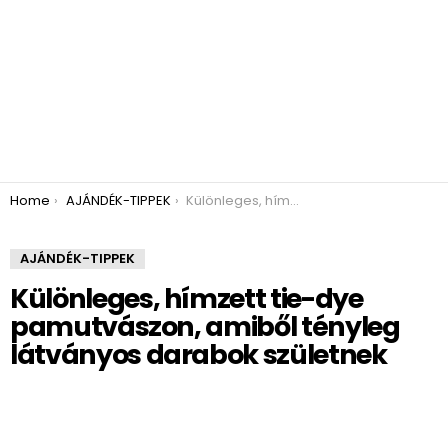
You are here:
Home
AJÁNDÉK-TIPPEK
Különleges, hímzett tie-dye pamutvászon, amiből tényleg látványos darabok születnek
AJÁNDÉK-TIPPEK
Különleges, hímzett tie-dye
pamutvászon, amiből tényleg
látványos darabok születnek