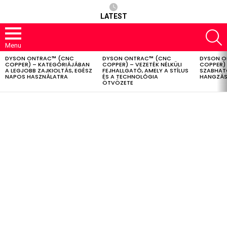
LATEST
S
Menu
DYSON ONTRAC™ (CNC
DYSON ONTRAC™ (CNC
DYSON O
LATEST
COPPER) – KATEGÓRIÁJÁBAN
COPPER) – VEZETÉK NÉLKÜLI
COPPER) 
STORIES
A LEGJOBB ZAJKIOLTÁS, EGÉSZ
FEJHALLGATÓ, AMELY A STÍLUS
SZABHAT
NAPOS HASZNÁLATRA
ÉS A TECHNOLÓGIA
HANGZÁS
ÖTVÖZETE