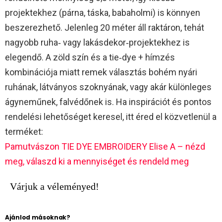
projektekhez (párna, táska, babaholmi) is könnyen
beszerezhető. Jelenleg 20 méter áll raktáron, tehát
nagyobb ruha‑ vagy lakásdekor‑projektekhez is
elegendő. A zöld szín és a tie‑dye + hímzés
kombinációja miatt remek választás bohém nyári
ruhának, látványos szoknyának, vagy akár különleges
ágyneműnek, falvédőnek is. Ha inspirációt és pontos
rendelési lehetőséget keresel, itt éred el közvetlenül a
terméket:
Pamutvászon TIE DYE EMBROIDERY Elise A – nézd
meg, válaszd ki a mennyiséget és rendeld meg
Várjuk a véleményed!
Ajánlod másoknak?