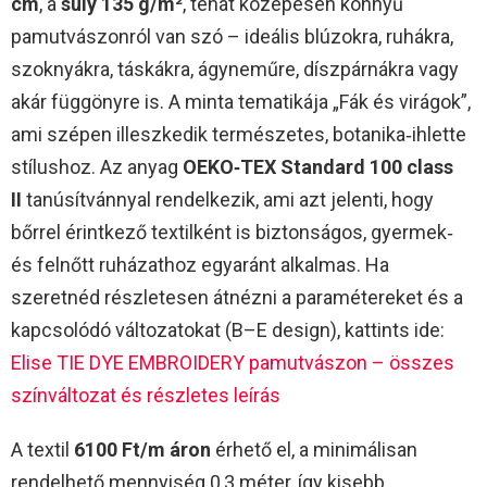
cm
, a
súly 135 g/m²
, tehát közepesen könnyű
pamutvászonról van szó – ideális blúzokra, ruhákra,
szoknyákra, táskákra, ágyneműre, díszpárnákra vagy
akár függönyre is. A minta tematikája „Fák és virágok”,
ami szépen illeszkedik természetes, botanika‑ihlette
stílushoz. Az anyag
OEKO‑TEX Standard 100 class
II
tanúsítvánnyal rendelkezik, ami azt jelenti, hogy
bőrrel érintkező textilként is biztonságos, gyermek‑
és felnőtt ruházathoz egyaránt alkalmas. Ha
szeretnéd részletesen átnézni a paramétereket és a
kapcsolódó változatokat (B–E design), kattints ide:
Elise TIE DYE EMBROIDERY pamutvászon – összes
színváltozat és részletes leírás
A textil
6100 Ft/m áron
érhető el, a minimálisan
rendelhető mennyiség 0,3 méter, így kisebb