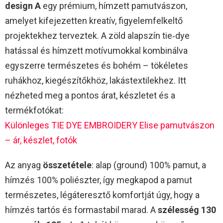
design A
egy prémium, hímzett pamutvászon,
amelyet kifejezetten kreatív, figyelemfelkeltő
projektekhez terveztek. A zöld alapszín tie‑dye
hatással és hímzett motívumokkal kombinálva
egyszerre természetes és bohém – tökéletes
ruhákhoz, kiegészítőkhöz, lakástextilekhez. Itt
nézheted meg a pontos árat, készletet és a
termékfotókat:
Különleges TIE DYE EMBROIDERY Elise pamutvászon
– ár, készlet, fotók
Az anyag
összetétele
: alap (ground) 100% pamut, a
hímzés 100% poliészter, így megkapod a pamut
természetes, légáteresztő komfortját úgy, hogy a
hímzés tartós és formastabil marad. A
szélesség 130