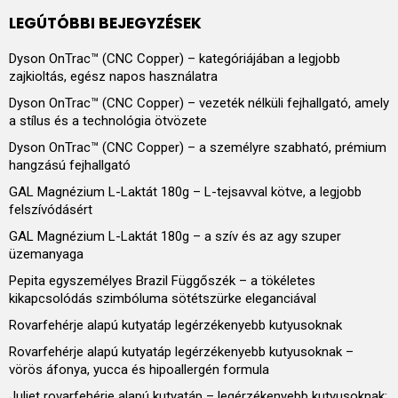
LEGÚTÓBBI BEJEGYZÉSEK
Dyson OnTrac™ (CNC Copper) – kategóriájában a legjobb
zajkioltás, egész napos használatra
Dyson OnTrac™ (CNC Copper) – vezeték nélküli fejhallgató, amely
a stílus és a technológia ötvözete
Dyson OnTrac™ (CNC Copper) – a személyre szabható, prémium
hangzású fejhallgató
GAL Magnézium L-Laktát 180g – L-tejsavval kötve, a legjobb
felszívódásért
GAL Magnézium L-Laktát 180g – a szív és az agy szuper
üzemanyaga
Pepita egyszemélyes Brazil Függőszék – a tökéletes
kikapcsolódás szimbóluma sötétszürke eleganciával
Rovarfehérje alapú kutyatáp legérzékenyebb kutyusoknak
Rovarfehérje alapú kutyatáp legérzékenyebb kutyusoknak –
vörös áfonya, yucca és hipoallergén formula
Juliet rovarfehérje alapú kutyatáp – legérzékenyebb kutyusoknak: