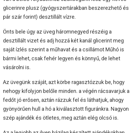
glicerinre plusz (gyógyszertárakban beszerezhető és
pár szár forint) desztillált vízre.
Önts bele úgy az üveg háromnegyed részéig a
desztillált vizet és adj hozzá két kanál glicerint meg
saját ízlés szerint a műhavat és a csillámot Műhó is
bármi lehet, csak fehér legyen és könnyű, de lehet
vásárolni is.
Az üvegünk száját, azt körbe ragasztózzuk be, hogy
nehogy kifolyjon belőle minden. a végén rácsavarjuk a
fedőt jó erősen, aztán rázzuk fel és láthatjuk, ahogy
gyönyörűen hull a hó a kiválasztott figuránkra. Nagyon
szép ajándék és ötletes, meg aztán elég olcsó is.
Az a legjobb az ilyen házilag készített ajándékokban,