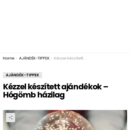
You are here:
Home
AJÁNDÉK-TIPPEK
Kézzel készített ajándékok – Hógömb házilag
AJÁNDÉK-TIPPEK
Kézzel készített ajándékok –
Hógömb házilag