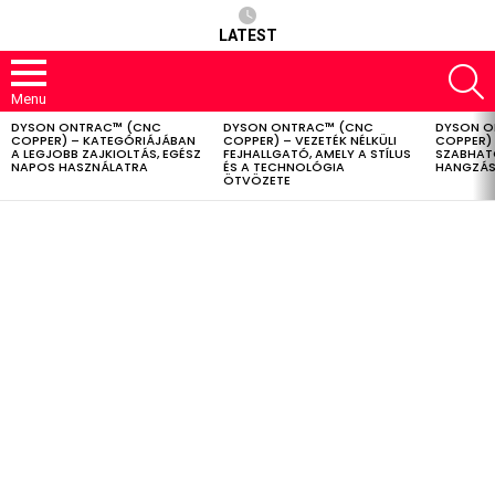
LATEST
S
Menu
DYSON ONTRAC™ (CNC
DYSON ONTRAC™ (CNC
DYSON O
LATEST
COPPER) – KATEGÓRIÁJÁBAN
COPPER) – VEZETÉK NÉLKÜLI
COPPER) 
STORIES
A LEGJOBB ZAJKIOLTÁS, EGÉSZ
FEJHALLGATÓ, AMELY A STÍLUS
SZABHAT
NAPOS HASZNÁLATRA
ÉS A TECHNOLÓGIA
HANGZÁS
ÖTVÖZETE