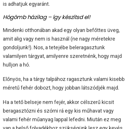
is adhatjuk egyaránt.
Hógömb házilag – így készítsd el!
Mindenki otthonában akad egy olyan befőttes üveg,
amit alig vagy nem is használ (ne nagy méretekre
gondoljunk!). Nos, a tetejébe beleragasztunk
valamilyen tárgyat, amilyenre szeretnénk, hogy majd
hulljon a hó.
Előnyös, ha a tárgy talpához ragasztunk valami kisebb
méretű fehér dobozt, hogy jobban látszódjék majd.
Ha a tető belseje nem fejér, akkor célszerű kicsit
beragasztózni és szórni rá egy kis műhavat vagy
valami fehér műanyag lappal lefedni. Miután ez meg
van a belső folyadékhoz szükségünk lesz egy kevés