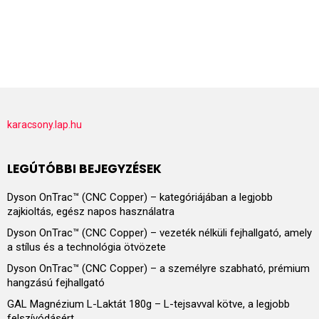
karacsony.lap.hu
LEGÚTÓBBI BEJEGYZÉSEK
Dyson OnTrac™ (CNC Copper) – kategóriájában a legjobb
zajkioltás, egész napos használatra
Dyson OnTrac™ (CNC Copper) – vezeték nélküli fejhallgató, amely
a stílus és a technológia ötvözete
Dyson OnTrac™ (CNC Copper) – a személyre szabható, prémium
hangzású fejhallgató
GAL Magnézium L-Laktát 180g – L-tejsavval kötve, a legjobb
felszívódásért