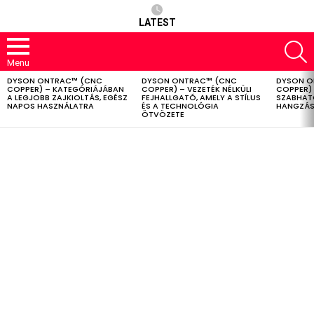
LATEST
S
Menu
DYSON ONTRAC™ (CNC
DYSON ONTRAC™ (CNC
DYSON O
LATEST
COPPER) – KATEGÓRIÁJÁBAN
COPPER) – VEZETÉK NÉLKÜLI
COPPER) 
STORIES
A LEGJOBB ZAJKIOLTÁS, EGÉSZ
FEJHALLGATÓ, AMELY A STÍLUS
SZABHAT
NAPOS HASZNÁLATRA
ÉS A TECHNOLÓGIA
HANGZÁS
ÖTVÖZETE