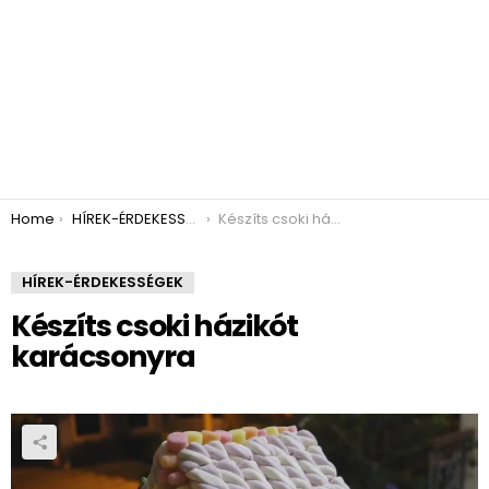
You are here:
Home
HÍREK-ÉRDEKESSÉGEK
Készíts csoki házikót karácsonyra
HÍREK-ÉRDEKESSÉGEK
Készíts csoki házikót
karácsonyra