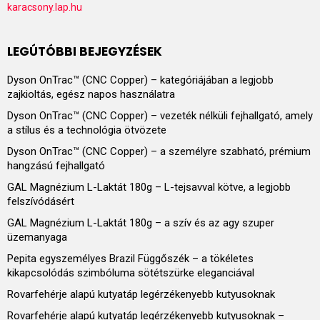
karacsony.lap.hu
LEGÚTÓBBI BEJEGYZÉSEK
Dyson OnTrac™ (CNC Copper) – kategóriájában a legjobb
zajkioltás, egész napos használatra
Dyson OnTrac™ (CNC Copper) – vezeték nélküli fejhallgató, amely
a stílus és a technológia ötvözete
Dyson OnTrac™ (CNC Copper) – a személyre szabható, prémium
hangzású fejhallgató
GAL Magnézium L-Laktát 180g – L-tejsavval kötve, a legjobb
felszívódásért
GAL Magnézium L-Laktát 180g – a szív és az agy szuper
üzemanyaga
Pepita egyszemélyes Brazil Függőszék – a tökéletes
kikapcsolódás szimbóluma sötétszürke eleganciával
Rovarfehérje alapú kutyatáp legérzékenyebb kutyusoknak
Rovarfehérje alapú kutyatáp legérzékenyebb kutyusoknak –