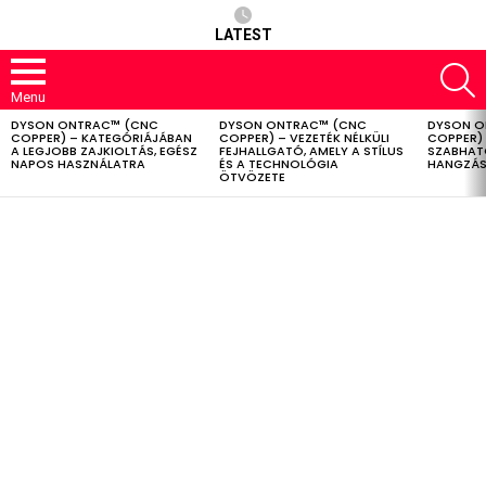
LATEST
S
Menu
DYSON ONTRAC™ (CNC
DYSON ONTRAC™ (CNC
DYSON O
LATEST
COPPER) – KATEGÓRIÁJÁBAN
COPPER) – VEZETÉK NÉLKÜLI
COPPER) 
STORIES
A LEGJOBB ZAJKIOLTÁS, EGÉSZ
FEJHALLGATÓ, AMELY A STÍLUS
SZABHAT
NAPOS HASZNÁLATRA
ÉS A TECHNOLÓGIA
HANGZÁS
ÖTVÖZETE