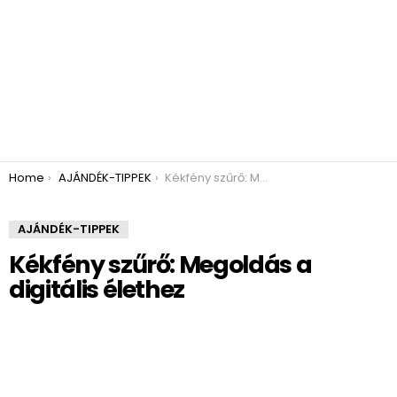
You are here:
Home
AJÁNDÉK-TIPPEK
Kékfény szűrő: Megoldás a digitális élethez
AJÁNDÉK-TIPPEK
Kékfény szűrő: Megoldás a
digitális élethez