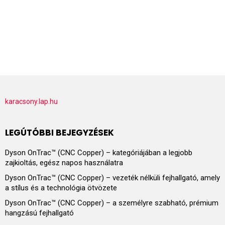
karacsony.lap.hu
LEGÚTÓBBI BEJEGYZÉSEK
Dyson OnTrac™ (CNC Copper) – kategóriájában a legjobb
zajkioltás, egész napos használatra
Dyson OnTrac™ (CNC Copper) – vezeték nélküli fejhallgató, amely
a stílus és a technológia ötvözete
Dyson OnTrac™ (CNC Copper) – a személyre szabható, prémium
hangzású fejhallgató