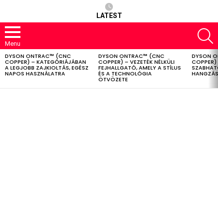
LATEST
S
Menu
DYSON ONTRAC™ (CNC
DYSON ONTRAC™ (CNC
DYSON O
LATEST
COPPER) – KATEGÓRIÁJÁBAN
COPPER) – VEZETÉK NÉLKÜLI
COPPER) 
STORIES
A LEGJOBB ZAJKIOLTÁS, EGÉSZ
FEJHALLGATÓ, AMELY A STÍLUS
SZABHAT
NAPOS HASZNÁLATRA
ÉS A TECHNOLÓGIA
HANGZÁS
ÖTVÖZETE