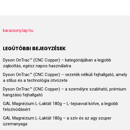
karacsony.lap.hu
LEGÚTÓBBI BEJEGYZÉSEK
Dyson OnTrac™ (CNC Copper) – kategóriájában a legjobb
zajkioltás, egész napos használatra
Dyson OnTrac™ (CNC Copper) – vezeték nélküli fejhallgató, amely
a stílus és a technológia ötvözete
Dyson OnTrac™ (CNC Copper) – a személyre szabható, prémium
hangzású fejhallgató
GAL Magnézium L-Laktát 180g – L-tejsavval kötve, a legjobb
felszívódásért
GAL Magnézium L-Laktát 180g – a szív és az agy szuper
üzemanyaga