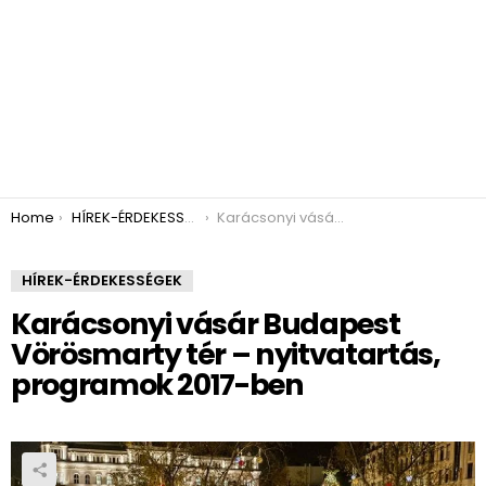
You are here:
Home
HÍREK-ÉRDEKESSÉGEK
Karácsonyi vásár Budapest Vörösmarty tér – nyitvatartás, programok 2017-ben
HÍREK-ÉRDEKESSÉGEK
Karácsonyi vásár Budapest
Vörösmarty tér – nyitvatartás,
programok 2017-ben