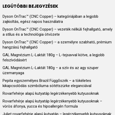
LEGÚTÓBBI BEJEGYZÉSEK
Dyson OnTrac™ (CNC Copper) – kategóriájában a legjobb
zajkioltás, egész napos használatra
Dyson OnTrac™ (CNC Copper) – vezeték nélküli fejhallgató, amely
a stílus és a technológia ötvözete
Dyson OnTrac™ (CNC Copper) – a személyre szabható, prémium
hangzású fejhallgató
GAL Magnézium L-Laktát 180g – L-tejsavval kötve, a legjobb
felszívódásért
GAL Magnézium L-Laktát 180g – a szív és az agy szuper
üzemanyaga
Pepita egyszemélyes Brazil Függőszék – a tökéletes
kikapcsolódás szimbóluma sötétszürke eleganciával
Rovarfehérje alapú kutyatáp legérzékenyebb kutyusoknak
Rovarfehérje alapú kutyatáp legérzékenyebb kutyusoknak –
vörös áfonya, yucca és hipoallergén formula
Juliet rovarfehérje alapú kutyatáp – legérzékenyebb kutyusoknak: