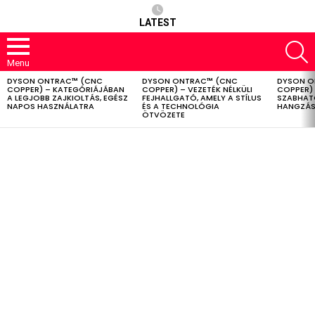
LATEST
S
Menu
DYSON ONTRAC™ (CNC
DYSON ONTRAC™ (CNC
DYSON O
LATEST
COPPER) – KATEGÓRIÁJÁBAN
COPPER) – VEZETÉK NÉLKÜLI
COPPER) 
STORIES
A LEGJOBB ZAJKIOLTÁS, EGÉSZ
FEJHALLGATÓ, AMELY A STÍLUS
SZABHAT
NAPOS HASZNÁLATRA
ÉS A TECHNOLÓGIA
HANGZÁS
ÖTVÖZETE