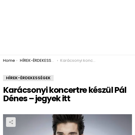
You are here:
Home
HÍREK-ÉRDEKESSÉGEK
Karácsonyi koncertre készül Pál Dénes – jegyek itt
HÍREK-ÉRDEKESSÉGEK
Karácsonyi koncertre készül Pál
Dénes – jegyek itt