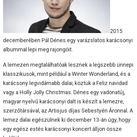
2015
decemberében Pál Dénes egy varázslatos karácsonyi
albummal lepi meg rajongóit.
A lemezen megtalálhatóak lesznek a legszebb ünnepi
klasszikusok, mint például a Winter Wonderland, és a
karácsony legvidámabb dalai, köztük a Feliz navidad
vagy a Holly Jolly Christmas. Dénes egy vadonatúj,
magyar nyelvű karácsonyi dalt is készít a lemezre,
szerzőtársával, az Artisjus díjas Sebestyén Áronnal. A
lemez dalai egészülnek ki december 13-án úgy, hogy
egy egész estés karácsonyi koncert álljon össze