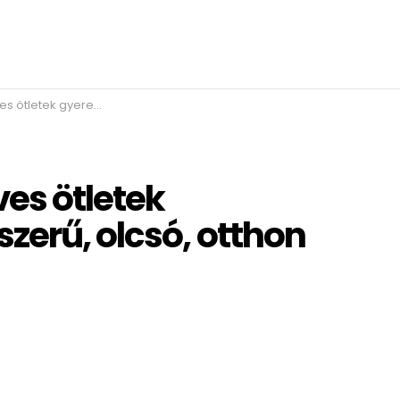
 egyszerű, olcsó, otthon megoldható
es ötletek
zerű, olcsó, otthon