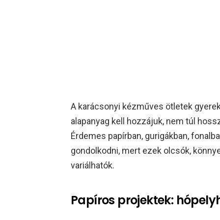
A karácsonyi kézműves ötletek gyerek
alapanyag kell hozzájuk, nem túl hoss
Érdemes papírban, gurigákban, fonalba
gondolkodni, mert ezek olcsók, könny
variálhatók.​
Papíros projektek: hópely