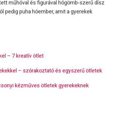
tett műhóval és figurával hógömb-szerű dísz
ból pedig puha hóember, amit a gyerekek
l – 7 kreatív ötlet
ekkel – szórakoztató és egyszerű ötletek
rácsonyi kézműves ötletek gyerekeknek