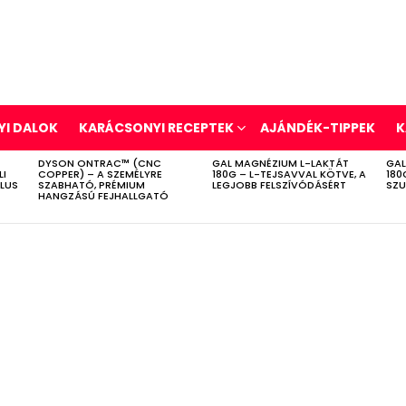
I DALOK
KARÁCSONYI RECEPTEK
AJÁNDÉK-TIPPEK
K
DYSON ONTRAC™ (CNC
GAL MAGNÉZIUM L-LAKTÁT
GAL
LI
COPPER) – A SZEMÉLYRE
180G – L-TEJSAVVAL KÖTVE, A
180
ÍLUS
SZABHATÓ, PRÉMIUM
LEGJOBB FELSZÍVÓDÁSÉRT
SZU
HANGZÁSÚ FEJHALLGATÓ