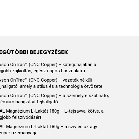
EGÚTÓBBI BEJEGYZÉSEK
yson OnTrac™ (CNC Copper) – kategóriájában a
egjobb zajkioltás, egész napos használatra
yson OnTrac™ (CNC Copper) – vezeték nélküli
ejhallgató, amely a stílus és a technológia ötvözete
yson OnTrac™ (CNC Copper) – a személyre szabható,
rémium hangzású fejhallgató
AL Magnézium L-Laktát 180g – L-tejsavval kötve, a
egjobb felszívódásért
AL Magnézium L-Laktát 180g – a szív és az agy
zuper üzemanyaga