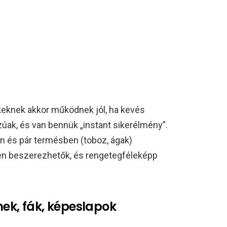
eknek akkor működnek jól, ha kevés
zúak, és van bennük „instant sikerélmény”.
n és pár termésben (toboz, ágak)
en beszerezhetők, és rengetegféleképp
hek, fák, képeslapok