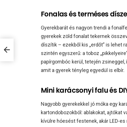
Fonalas és terméses dísze
Gyerekbarát és nagyon trendi a fonalf
gyerekek zöld fonalat tekernek összev
díszítik – ezekből kis „erdőt” is lehet
szintén egyszerű: a toboz „pikkelyei
papírgombóc kerül, tetején zsineggel,
amit a gyerek tényleg egyedül is elbír.​
Mini karácsonyi falu és D
Nagyobb gyerekekkel jó móka egy kará
kartondobozokból: ablakokat, ajtókat v
kívülre hóesést festenek, akár LED-es 