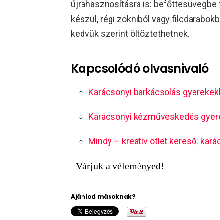
újrahasznosításra is: befőttesüvegbe 
készül, régi zokniból vagy filcdarabok
kedvük szerint öltöztethetnek.​
Kapcsolódó olvasnivaló
Karácsonyi barkácsolás gyerekekke
Karácsonyi kézműveskedés gyerek
Mindy – kreatív ötlet kereső: ka
Várjuk a véleményed!
Ajánlod másoknak?