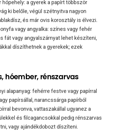
r hópehely: a gyerek a papírt többször
ág ki belőle, végül szétnyitva nagyon
blakdísz, és már ovis korosztály is élvezi.
sonyfa vagy angyalka: színes vagy fehér
 fát vagy angyalszárnyat lehet készíteni,
icákkal díszíthetnek a gyerekek; ezek
s, hóember, rénszarvas
i alapanyag: fehérre festve vagy papírral
agy papírsállal, narancssárga papírból
írral bevonva, vattaszakállal ugyanez a
fülekkel és filcagancsokkal pedig rénszarvas
etni, vagy ajándékdobozt díszíteni.​