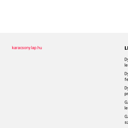
L
karacsony.lap.hu
D
l
D
f
D
p
G
l
G
s