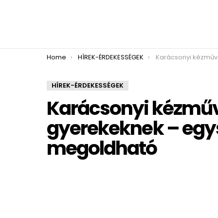
You are here:
Home
HÍREK-ÉRDEKESSÉGEK
Karácsonyi kézműves ötletek gyerekeknek –
HÍREK-ÉRDEKESSÉGEK
Karácsonyi kézműv
gyerekeknek – egys
megoldható