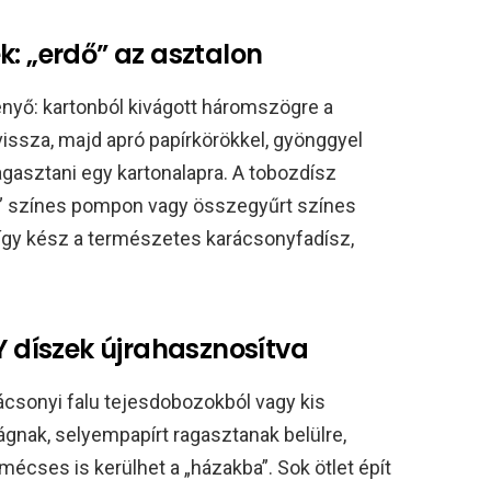
k: „erdő” az asztalon
enyő: kartonból kivágott háromszögre a
issza, majd apró papírkörökkel, gyönggyel
 ragasztani egy kartonalapra. A tobozdísz
re” színes pompon vagy összegyűrt színes
 így kész a természetes karácsonyfadísz,
IY díszek újrahasznosítva
csonyi falu tejesdobozokból vagy kis
ágnak, selyempapírt ragasztanak belülre,
mécses is kerülhet a „házakba”. Sok ötlet épít