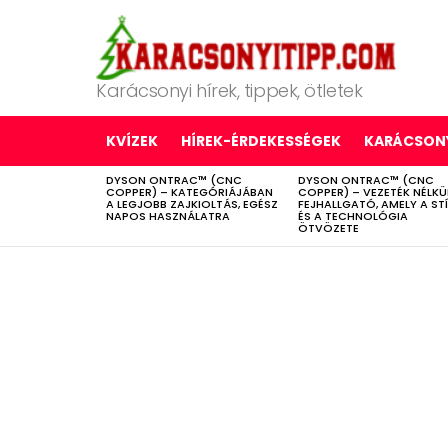
Karácsonyi hírek, tippek, ötletek
KVÍZEK
HÍREK-ÉRDEKESSÉGEK
KARÁCSONY
DYSON ONTRAC™ (CNC
DYSON ONTRAC™ (CNC
LATEST
COPPER) – KATEGÓRIÁJÁBAN
COPPER) – VEZETÉK NÉLKÜ
STORIES
A LEGJOBB ZAJKIOLTÁS, EGÉSZ
FEJHALLGATÓ, AMELY A ST
NAPOS HASZNÁLATRA
ÉS A TECHNOLÓGIA
ÖTVÖZETE