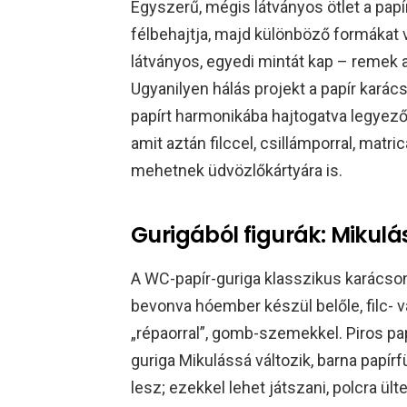
Egyszerű, mégis látványos ötlet a papí
félbehajtja, majd különböző formákat v
látványos, egyedi mintát kap – remek a
Ugyanilyen hálás projekt a papír karác
papírt harmonikába hajtogatva legyezős
amit aztán filccel, csillámporral, matr
mehetnek üdvözlőkártyára is.​​
Gurigából figurák: Mikulá
A WC-papír-guriga klasszikus karácsony
bevonva hóember készül belőle, filc- v
„répaorral”, gomb-szemekkel. Piros pap
guriga Mikulássá változik, barna papír
lesz; ezekkel lehet játszani, polcra ült