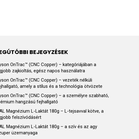
EGÚTÓBBI BEJEGYZÉSEK
yson OnTrac™ (CNC Copper) – kategóriájában a
egjobb zajkioltás, egész napos használatra
yson OnTrac™ (CNC Copper) – vezeték nélküli
ejhallgató, amely a stílus és a technológia ötvözete
yson OnTrac™ (CNC Copper) – a személyre szabható,
rémium hangzású fejhallgató
AL Magnézium L-Laktát 180g – L-tejsavval kötve, a
egjobb felszívódásért
AL Magnézium L-Laktát 180g – a szív és az agy
zuper üzemanyaga