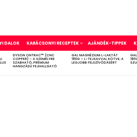
I DALOK
KARÁCSONYI RECEPTEK
AJÁNDÉK-TIPPEK
K
DYSON ONTRAC™ (CNC
GAL MAGNÉZIUM L-LAKTÁT
GAL
LI
COPPER) – A SZEMÉLYRE
180G – L-TEJSAVVAL KÖTVE, A
180
ÍLUS
SZABHATÓ, PRÉMIUM
LEGJOBB FELSZÍVÓDÁSÉRT
SZU
HANGZÁSÚ FEJHALLGATÓ