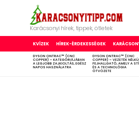
Karácsonyi hírek, tippek, ötletek
KVÍZEK
HÍREK-ÉRDEKESSÉGEK
KARÁCSONY
DYSON ONTRAC™ (CNC
DYSON ONTRAC™ (CNC
LATEST
COPPER) – KATEGÓRIÁJÁBAN
COPPER) – VEZETÉK NÉLKÜ
STORIES
A LEGJOBB ZAJKIOLTÁS, EGÉSZ
FEJHALLGATÓ, AMELY A ST
NAPOS HASZNÁLATRA
ÉS A TECHNOLÓGIA
ÖTVÖZETE