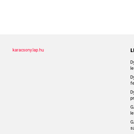
L
karacsony.lap.hu
D
l
D
f
D
p
G
l
G
s