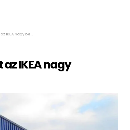
IKEA nagy bejelentése
t az IKEA nagy