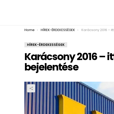
You are here:
Home
HÍREK-ÉRDEKESSÉGEK
Karácsony 2016 – itt az 
HÍREK-ÉRDEKESSÉGEK
Karácsony 2016 – it
bejelentése