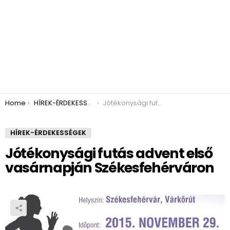
You are here:
Home
HÍREK-ÉRDEKESSÉGEK
Jótékonysági futás advent első vasárnapján Székesfehérváron
HÍREK-ÉRDEKESSÉGEK
Jótékonysági futás advent első
vasárnapján Székesfehérváron