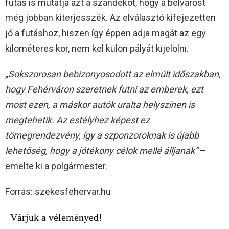
futás is mutatja azt a szándékot, hogy a belvárost
még jobban kiterjesszék. Az elválasztó kifejezetten
jó a futáshoz, hiszen így éppen adja magát az egy
kilométeres kör, nem kel külön pályát kijelölni.
„Sokszorosan bebizonyosodott az elmúlt időszakban,
hogy Fehérváron szeretnek futni az emberek, ezt
most ezen, a máskor autók uralta helyszínen is
megtehetik. Az estélyhez képest ez
tömegrendezvény, így a szponzoroknak is újabb
lehetőség, hogy a jótékony célok mellé álljanak”
–
emelte ki a polgármester.
Forrás: szekesfehervar.hu
Várjuk a véleményed!