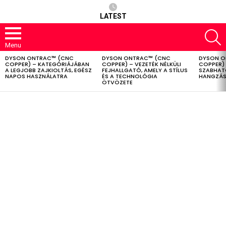
LATEST
S
Menu
DYSON ONTRAC™ (CNC
DYSON ONTRAC™ (CNC
DYSON O
LATEST
COPPER) – KATEGÓRIÁJÁBAN
COPPER) – VEZETÉK NÉLKÜLI
COPPER) 
STORIES
A LEGJOBB ZAJKIOLTÁS, EGÉSZ
FEJHALLGATÓ, AMELY A STÍLUS
SZABHAT
NAPOS HASZNÁLATRA
ÉS A TECHNOLÓGIA
HANGZÁS
ÖTVÖZETE