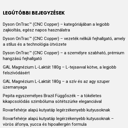
LEGÚTÓBBI BEJEGYZÉSEK
Dyson OnTrac™ (CNC Copper) – kategóriájában a legjobb
zajkioltás, egész napos használatra
Dyson OnTrac™ (CNC Copper) – vezeték nélküli fejhallgató, amely
a stílus és a technológia ötvözete
Dyson OnTrac™ (CNC Copper) – a személyre szabható, prémium
hangzású fejhallgató
GAL Magnézium L-Laktát 180g – L-tejsavval kötve, a legjobb
felszívódásért
GAL Magnézium L-Laktát 180g – a szív és az agy szuper
üzemanyaga
Pepita egyszemélyes Brazil Függőszék – a tökéletes
kikapcsolódás szimbóluma sötétszürke eleganciával
Rovarfehérje alapú kutyatáp legérzékenyebb kutyusoknak
Rovarfehérje alapú kutyatáp legérzékenyebb kutyusoknak –
vörös áfonya, yucca és hipoallergén formula