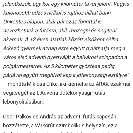
jelentkezők, egy kör egy kilométer távot jelent. Vagyis
különösebb edzés nélkül is rajthoz állhat bárki.
Önkéntes alapon, akár pár száz forinttal is
nevezhetnek a futásra, akik mozogni és segíteni
akarnak. A 12 éven alattiak között elsőként célba
érkező gyermek aznap este együtt gyújthatja meg a
város első adventi gyertyáját a belvárosi színpadon a
polgármesterrel. Az 5 kilométer győztese pedig
párjával együtt meghívót kap a jótékonysági estélyre”
– mondta Miklósa Erika, aki kiemelte az ARAK szakmai
segítségét az I. Adventi Jótékonysági Futás
lebonyolításában.
Cser-Palkovics András az adventi futás kapcsán
hozzátette, a Várkörút szimbolikus helyszín, ez a