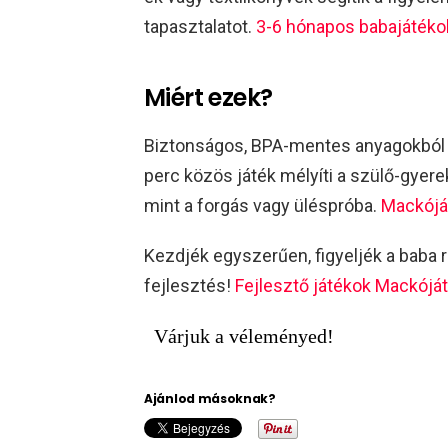
tapasztalatot.
3-6 hónapos babajátékok
Miért ezek?
Biztonságos, BPA-mentes anyagokból k
perc közös játék mélyíti a szülő-gyere
mint a forgás vagy üléspróba.
Mackójá
Kezdjék egyszerűen, figyeljék a baba 
fejlesztés!
Fejlesztő játékok Mackójá
Várjuk a véleményed!
Ajánlod másoknak?