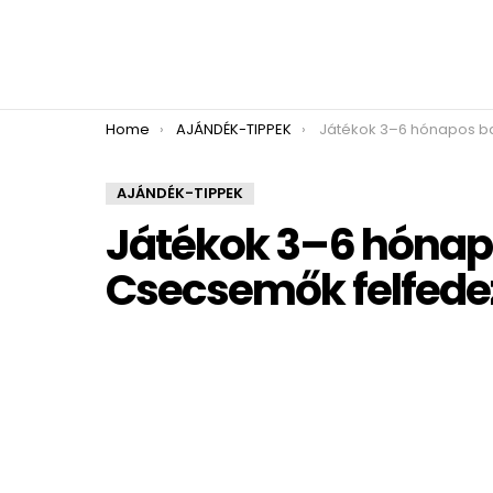
You are here:
Home
AJÁNDÉK-TIPPEK
Játékok 3–6 hónapos babáknak: Csecsem
AJÁNDÉK-TIPPEK
Játékok 3–6 hónap
Csecsemők felfede