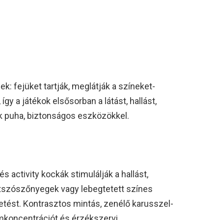
k: fejüket tartják, meglátják a színeket-
gy a játékok elsősorban a látást, hallást,
ák puha, biztonságos eszközökkel.
s activity kockák stimulálják a hallást,
átszószőnyegek vagy lebegtetett színes
tést. Kontrasztos mintás, zenélő karusszel-
emkoncentrációt és érzékszervi