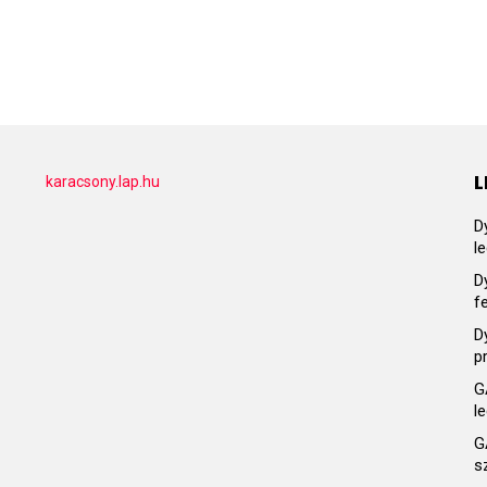
L
karacsony.lap.hu
D
l
D
f
D
p
G
l
G
s