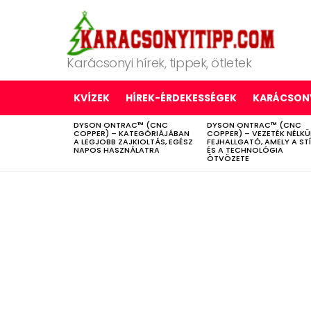
Karácsonyi hírek, tippek, ötletek
KVÍZEK
HÍREK-ÉRDEKESSÉGEK
KARÁCSONY
DYSON ONTRAC™ (CNC
DYSON ONTRAC™ (CNC
LATEST
COPPER) – KATEGÓRIÁJÁBAN
COPPER) – VEZETÉK NÉLKÜ
STORIES
A LEGJOBB ZAJKIOLTÁS, EGÉSZ
FEJHALLGATÓ, AMELY A ST
NAPOS HASZNÁLATRA
ÉS A TECHNOLÓGIA
ÖTVÖZETE