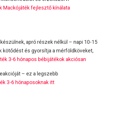
 Mackójáték fejlesztő kínálata
észülnek, apró részek nélkül – napi 10-15
k kötődést és gyorsítja a mérföldköveket,
ték 3-6 hónapos bébijátékok akciósan
reakcióját – ez a legszebb
ték 3-6 hónaposoknak itt