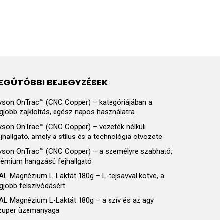
EGÚTÓBBI BEJEGYZÉSEK
yson OnTrac™ (CNC Copper) – kategóriájában a
egjobb zajkioltás, egész napos használatra
yson OnTrac™ (CNC Copper) – vezeték nélküli
ejhallgató, amely a stílus és a technológia ötvözete
yson OnTrac™ (CNC Copper) – a személyre szabható,
rémium hangzású fejhallgató
AL Magnézium L-Laktát 180g – L-tejsavval kötve, a
egjobb felszívódásért
AL Magnézium L-Laktát 180g – a szív és az agy
zuper üzemanyaga