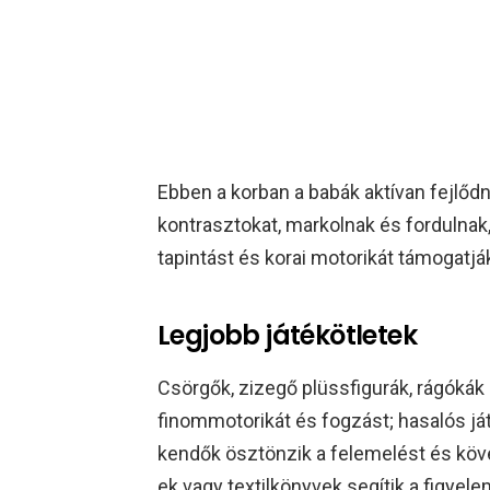
Ebben a korban a babák aktívan fejlődne
kontrasztokat, markolnak és fordulnak, í
tapintást és korai motorikát támogatj
Legjobb játékötletek
Csörgők, zizegő plüssfigurák, rágókák é
finommotorikát és fogzást; hasalós j
kendők ösztönzik a felemelést és köve
ek vagy textilkönyvek segítik a figyel