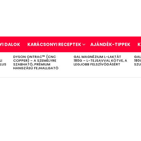
I DALOK
KARÁCSONYI RECEPTEK
AJÁNDÉK-TIPPEK
K
DYSON ONTRAC™ (CNC
GAL MAGNÉZIUM L-LAKTÁT
GAL
LI
COPPER) – A SZEMÉLYRE
180G – L-TEJSAVVAL KÖTVE, A
180
ÍLUS
SZABHATÓ, PRÉMIUM
LEGJOBB FELSZÍVÓDÁSÉRT
SZU
HANGZÁSÚ FEJHALLGATÓ