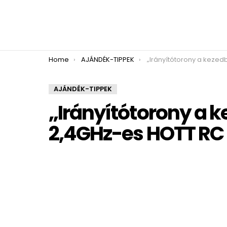
You are here:
Home
AJÁNDÉK-TIPPEK
„Irányítótorony a kezedben” – MC-28 2,
AJÁNDÉK-TIPPEK
„Irányítótorony a 
2,4GHz-es HOTT RC