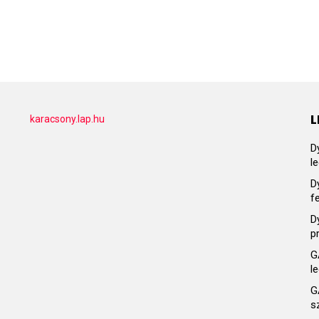
L
karacsony.lap.hu
D
l
D
f
D
p
G
l
G
s