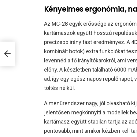
Kényelmes ergonómia, na
Az MC-28 egyik erőssége az ergonómia
kartámaszok együtt hosszú repülések 
precízebb irányítást eredményez. A 4
kombinált botok) extra funkciókat tes
levennéd a fő irányítókarokról, ami v
előny. A készletben található 6000 m
ad, így egy egész napos repülőnapot, v
töltés nélkül.​
A menürendszer nagy, jól olvasható kij
jelentősen megkönnyíti a modellek beál
kartámasz együtt stabilan tartja az ad
pontosabb, mint amikor kézben kell ta