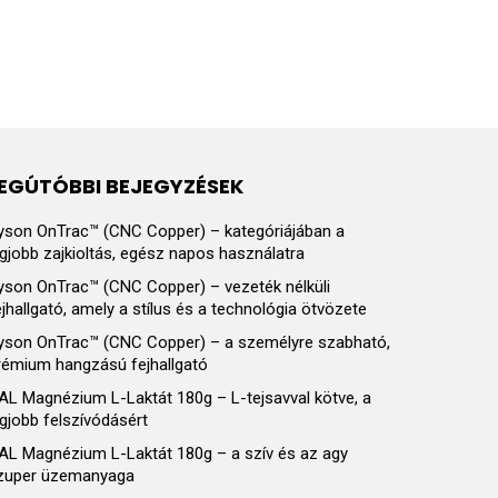
EGÚTÓBBI BEJEGYZÉSEK
yson OnTrac™ (CNC Copper) – kategóriájában a
egjobb zajkioltás, egész napos használatra
yson OnTrac™ (CNC Copper) – vezeték nélküli
ejhallgató, amely a stílus és a technológia ötvözete
yson OnTrac™ (CNC Copper) – a személyre szabható,
rémium hangzású fejhallgató
AL Magnézium L-Laktát 180g – L-tejsavval kötve, a
egjobb felszívódásért
AL Magnézium L-Laktát 180g – a szív és az agy
zuper üzemanyaga