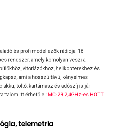
adó és profi modellezők rádiója: 16
épes rendszer, amely komolyan veszi a
ülőkhöz, vitorlázókhoz, helikopterekhez és
gkapsz, ami a hosszú távú, kényelmes
 akku, töltő, kartámasz és adószíj is jár
artalom itt érhető el:
MC-28 2,4GHz-es HOTT
ógia, telemetria