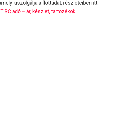
mely kiszolgálja a flottádat, részleteiben itt
RC adó – ár, készlet, tartozékok
.​