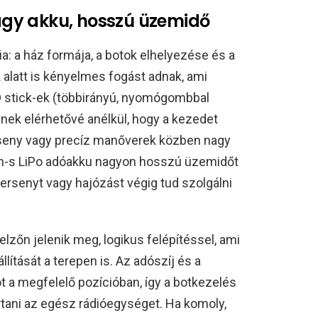
gy akku, hosszú üzemidő
: a ház formája, a botok elhelyezése és a
alatt is kényelmes fogást adnak, ami
D stick-ek (többirányú, nyomógombbal
znek elérhetővé anélkül, hogy a kezedet
erseny vagy precíz manőverek közben nagy
Ah-s LiPo adóakku nagyon hosszú üzemidőt
ersenyt vagy hajózást végig tud szolgálni
elzőn jelenik meg, logikus felépítéssel, ami
lítását a terepen is. Az adószíj és a
ót a megfelelő pozícióban, így a botkezelés
rtani az egész rádióegységet. Ha komoly,