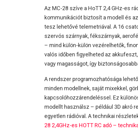
Az MC-28 szíve a HoTT 2,4 GHz-es rá
kommunikációt biztosít a modell és az
tesz lehetővé telemetriával. A 16 csa
szervós szárnyak, fékszárnyak, aerofé
– mind külön-külön vezérelhetők, finom
valós időben figyelheted az akkufeszt
vagy magasságot, így biztonságosabba
A rendszer programozhatósága lehetőv
minden modellnek, saját mixekkel, gör
kapcsolóhozzárendeléssel. Ez különös
modellt használsz – például 3D akró re
egyetlen rádióval. A technikai részlete
28 2,4GHz-es HOTT RC adó – technika