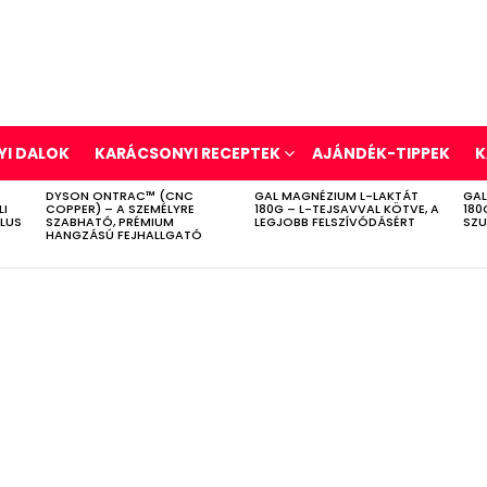
I DALOK
KARÁCSONYI RECEPTEK
AJÁNDÉK-TIPPEK
K
DYSON ONTRAC™ (CNC
GAL MAGNÉZIUM L-LAKTÁT
GAL
LI
COPPER) – A SZEMÉLYRE
180G – L-TEJSAVVAL KÖTVE, A
180
ÍLUS
SZABHATÓ, PRÉMIUM
LEGJOBB FELSZÍVÓDÁSÉRT
SZU
HANGZÁSÚ FEJHALLGATÓ