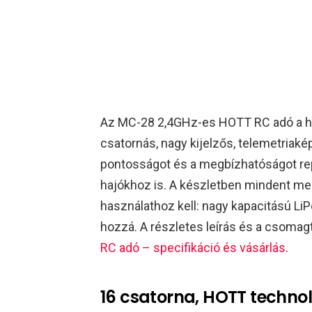
Az MC-28 2,4GHz-es HOTT RC adó a hal
csatornás, nagy kijelzős, telemetriak
pontosságot és a megbízhatóságot rep
hajókhoz is. A készletben mindent me
használathoz kell: nagy kapacitású LiPo
hozzá. A részletes leírás és a csomagt
RC adó – specifikáció és vásárlás
.​
16 csatorna, HOTT technol