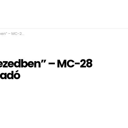
4GHz-es HOTT RC adó
kezedben” – MC-28
 adó