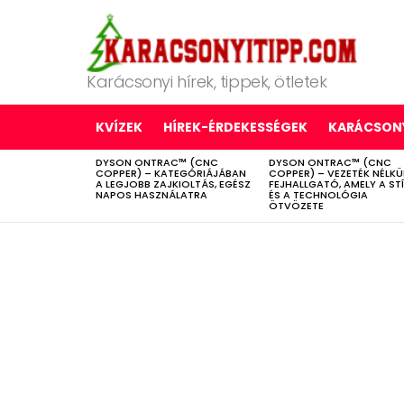
Karácsonyi hírek, tippek, ötletek
KVÍZEK
HÍREK-ÉRDEKESSÉGEK
KARÁCSONY
DYSON ONTRAC™ (CNC
DYSON ONTRAC™ (CNC
LATEST
COPPER) – KATEGÓRIÁJÁBAN
COPPER) – VEZETÉK NÉLKÜ
STORIES
A LEGJOBB ZAJKIOLTÁS, EGÉSZ
FEJHALLGATÓ, AMELY A ST
NAPOS HASZNÁLATRA
ÉS A TECHNOLÓGIA
ÖTVÖZETE