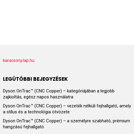
karacsony.lap.hu
LEGÚTÓBBI BEJEGYZÉSEK
Dyson OnTrac™ (CNC Copper) – kategóriájában a legjobb
zajkioltás, egész napos használatra
Dyson OnTrac™ (CNC Copper) – vezeték nélküli fejhallgató, amely
a stílus és a technológia ötvözete
Dyson OnTrac™ (CNC Copper) – a személyre szabható, prémium
hangzású fejhallgató