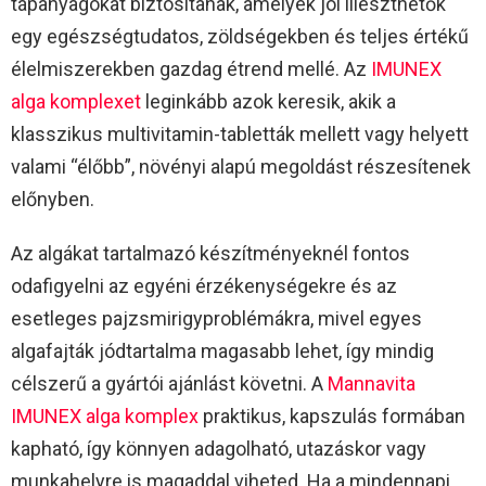
tápanyagokat biztosítanak, amelyek jól illeszthetők
egy egészségtudatos, zöldségekben és teljes értékű
élelmiszerekben gazdag étrend mellé. Az
IMUNEX
alga komplexet
leginkább azok keresik, akik a
klasszikus multivitamin-tabletták mellett vagy helyett
valami “élőbb”, növényi alapú megoldást részesítenek
előnyben.​
Az algákat tartalmazó készítményeknél fontos
odafigyelni az egyéni érzékenységekre és az
esetleges pajzsmirigyproblémákra, mivel egyes
algafajták jódtartalma magasabb lehet, így mindig
célszerű a gyártói ajánlást követni. A
Mannavita
IMUNEX alga komplex
praktikus, kapszulás formában
kapható, így könnyen adagolható, utazáskor vagy
munkahelyre is magaddal viheted. Ha a mindennapi