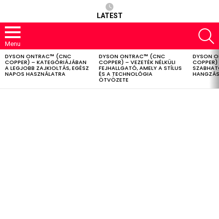
LATEST
S
Menu
DYSON ONTRAC™ (CNC
DYSON ONTRAC™ (CNC
DYSON O
LATEST
COPPER) – KATEGÓRIÁJÁBAN
COPPER) – VEZETÉK NÉLKÜLI
COPPER) 
STORIES
A LEGJOBB ZAJKIOLTÁS, EGÉSZ
FEJHALLGATÓ, AMELY A STÍLUS
SZABHAT
NAPOS HASZNÁLATRA
ÉS A TECHNOLÓGIA
HANGZÁS
ÖTVÖZETE