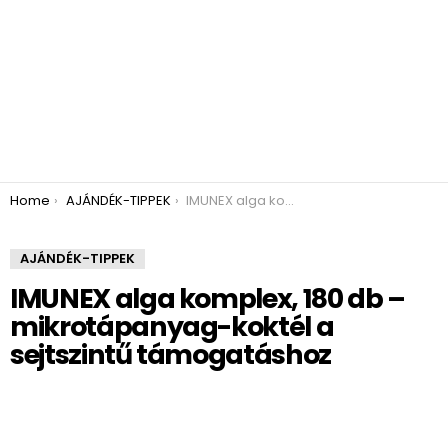
You are here:
Home
AJÁNDÉK-TIPPEK
IMUNEX alga komplex, 180 db – mikrotápanyag-koktél a sejtszintű támogatáshoz​
AJÁNDÉK-TIPPEK
IMUNEX alga komplex, 180 db –
mikrotápanyag-koktél a
sejtszintű támogatáshoz​