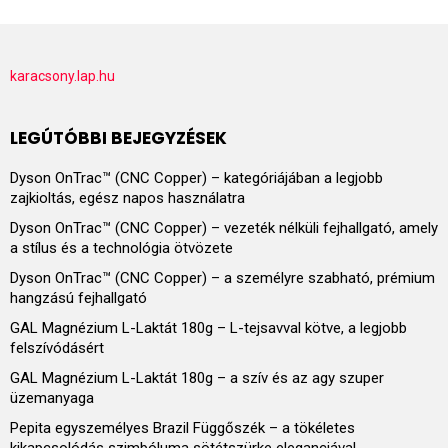
karacsony.lap.hu
LEGÚTÓBBI BEJEGYZÉSEK
Dyson OnTrac™ (CNC Copper) – kategóriájában a legjobb
zajkioltás, egész napos használatra
Dyson OnTrac™ (CNC Copper) – vezeték nélküli fejhallgató, amely
a stílus és a technológia ötvözete
Dyson OnTrac™ (CNC Copper) – a személyre szabható, prémium
hangzású fejhallgató
GAL Magnézium L-Laktát 180g – L-tejsavval kötve, a legjobb
felszívódásért
GAL Magnézium L-Laktát 180g – a szív és az agy szuper
üzemanyaga
Pepita egyszemélyes Brazil Függőszék – a tökéletes