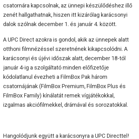
csatornára kapcsolnak, az ünnepi készülődéshez illő
zenét hallgathatnak, hiszen itt kizárólag karácsonyi
dalok szólnak december 1. és január 4. között.
A UPC Direct azokra is gondol, akik az ünnepek alatt
otthoni filmnézéssel szeretnének kikapcsolódni. A
karácsonyi és újévi időszak alatt, december 18-tól
január 4-ig a szolgáltató minden előfizetője
kódolatlanul évezheti a FilmBox Pak három
csatornájának (FilmBox Premium, FilmBox Plus és
FilmBox Family) kínálatát remek vígjátékokkal,
izgalmas akciófilmekkel, drámával és sorozatokkal.
Hangolódjunk együtt a karácsonyra a UPC Directtel!