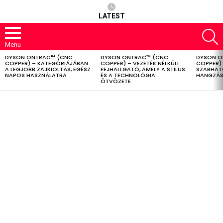
LATEST
S
Menu
DYSON ONTRAC™ (CNC
DYSON ONTRAC™ (CNC
DYSON O
LATEST
COPPER) – KATEGÓRIÁJÁBAN
COPPER) – VEZETÉK NÉLKÜLI
COPPER) 
STORIES
A LEGJOBB ZAJKIOLTÁS, EGÉSZ
FEJHALLGATÓ, AMELY A STÍLUS
SZABHAT
NAPOS HASZNÁLATRA
ÉS A TECHNOLÓGIA
HANGZÁS
ÖTVÖZETE