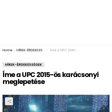
You are here:
Home
HÍREK-ÉRDEKESSÉGEK
Íme a UPC 2015-ös karácsonyi meglepetése
HÍREK-ÉRDEKESSÉGEK
Íme a UPC 2015-ös karácsonyi
meglepetése