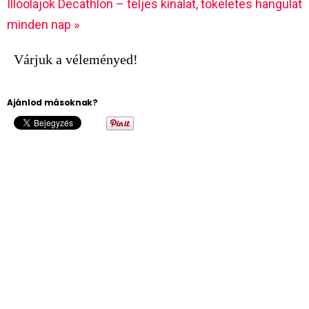
Illóolajok Decathlon – teljes kínálat, tökéletes hangulat
minden nap »
Várjuk a véleményed!
Ajánlod másoknak?