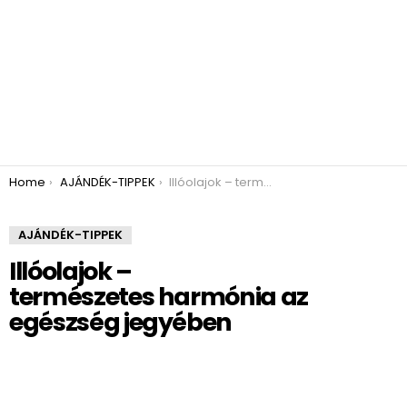
You are here:
Home
AJÁNDÉK-TIPPEK
Illóolajok – természetes harmónia az egészség jegyében
AJÁNDÉK-TIPPEK
Illóolajok –
természetes harmónia az
egészség jegyében