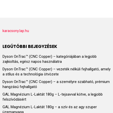
karacsony.lap.hu
LEGÚTÓBBI BEJEGYZÉSEK
Dyson OnTrac™ (CNC Copper) – kategóriájában a legjobb
zajkioltás, egész napos használatra
Dyson OnTrac™ (CNC Copper) – vezeték nélküli fejhallgató, amely
a stílus és a technológia ötvözete
Dyson OnTrac™ (CNC Copper) – a személyre szabható, prémium
hangzású fejhallgató
GAL Magnézium L-Laktát 180g – L-tejsavval kötve, a legjobb
felszívódásért
GAL Magnézium L-Laktát 180g – a szív és az agy szuper
üzemanyaga