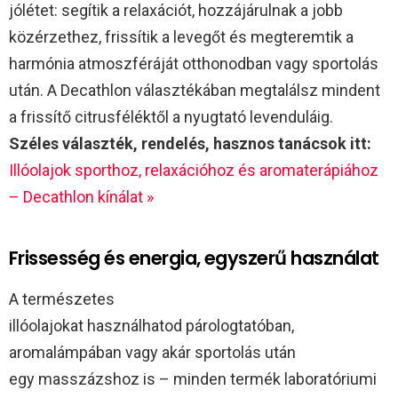
jólétet: segítik a relaxációt, hozzájárulnak a jobb
közérzethez, frissítik a levegőt és megteremtik a
harmónia atmoszféráját otthonodban vagy sportolás
után. A Decathlon választékában megtalálsz mindent
a frissítő citrusféléktől a nyugtató levenduláig.
Széles választék, rendelés, hasznos tanácsok itt:
Illóolajok sporthoz, relaxációhoz és aromaterápiához
– Decathlon kínálat »
Frissesség és energia, egyszerű használat
A természetes
illóolajokat használhatod párologtatóban,
aromalámpában vagy akár sportolás után
egy masszázshoz is – minden termék laboratóriumi