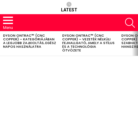
LATEST
S
Menu
DYSON ONTRAC™ (CNC
DYSON ONTRAC™ (CNC
DYSON O
LATEST
COPPER) – KATEGÓRIÁJÁBAN
COPPER) – VEZETÉK NÉLKÜLI
COPPER) 
STORIES
A LEGJOBB ZAJKIOLTÁS, EGÉSZ
FEJHALLGATÓ, AMELY A STÍLUS
SZABHAT
NAPOS HASZNÁLATRA
ÉS A TECHNOLÓGIA
HANGZÁS
ÖTVÖZETE