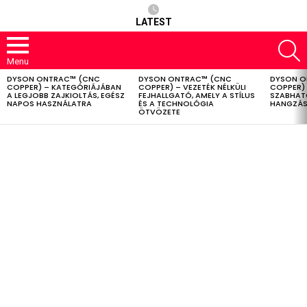
LATEST
S
Menu
DYSON ONTRAC™ (CNC
DYSON ONTRAC™ (CNC
DYSON O
LATEST
COPPER) – KATEGÓRIÁJÁBAN
COPPER) – VEZETÉK NÉLKÜLI
COPPER) 
STORIES
A LEGJOBB ZAJKIOLTÁS, EGÉSZ
FEJHALLGATÓ, AMELY A STÍLUS
SZABHAT
NAPOS HASZNÁLATRA
ÉS A TECHNOLÓGIA
HANGZÁS
ÖTVÖZETE