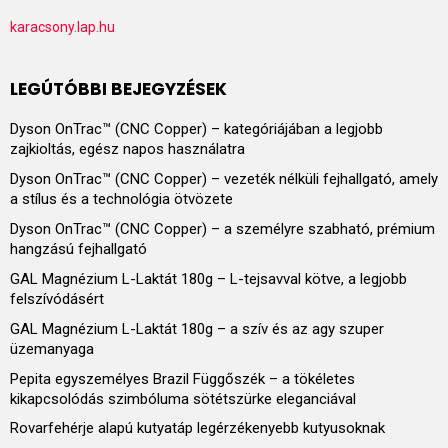
karacsony.lap.hu
LEGÚTÓBBI BEJEGYZÉSEK
Dyson OnTrac™ (CNC Copper) – kategóriájában a legjobb
zajkioltás, egész napos használatra
Dyson OnTrac™ (CNC Copper) – vezeték nélküli fejhallgató, amely
a stílus és a technológia ötvözete
Dyson OnTrac™ (CNC Copper) – a személyre szabható, prémium
hangzású fejhallgató
GAL Magnézium L-Laktát 180g – L-tejsavval kötve, a legjobb
felszívódásért
GAL Magnézium L-Laktát 180g – a szív és az agy szuper
üzemanyaga
Pepita egyszemélyes Brazil Függőszék – a tökéletes
kikapcsolódás szimbóluma sötétszürke eleganciával
Rovarfehérje alapú kutyatáp legérzékenyebb kutyusoknak