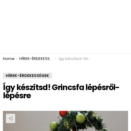
You are here:
Home
HÍREK-ÉRDEKESSÉGEK
Így készítsd! Grincsfa lépésről-lépésre
HÍREK-ÉRDEKESSÉGEK
Így készítsd! Grincsfa lépésről-
lépésre