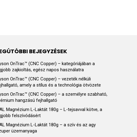
EGÚTÓBBI BEJEGYZÉSEK
yson OnTrac™ (CNC Copper) – kategóriájában a
egjobb zajkioltás, egész napos használatra
yson OnTrac™ (CNC Copper) – vezeték nélküli
ejhallgató, amely a stílus és a technológia ötvözete
yson OnTrac™ (CNC Copper) – a személyre szabható,
rémium hangzású fejhallgató
AL Magnézium L-Laktát 180g – L-tejsavval kötve, a
egjobb felszívódásért
AL Magnézium L-Laktát 180g – a szív és az agy
zuper üzemanyaga