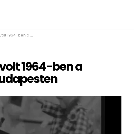
a karácsonyi vásár Budapesten
 volt 1964-ben a
Budapesten