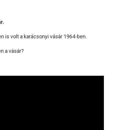
r.
en is volt a karácsonyi vásár 1964-ben.
en a vásár?