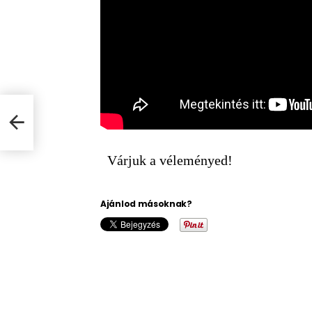
e az
Várjuk a véleményed!
Ajánlod másoknak?