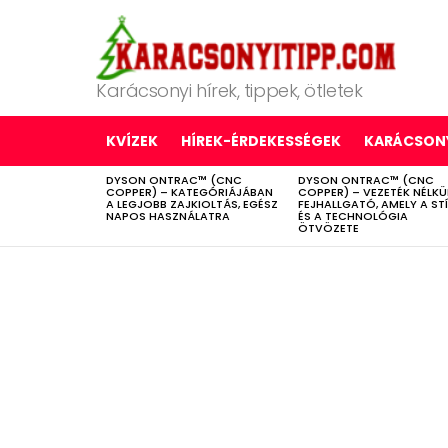
Karácsonyi hírek, tippek, ötletek
KVÍZEK
HÍREK-ÉRDEKESSÉGEK
KARÁCSONY
DYSON ONTRAC™ (CNC
DYSON ONTRAC™ (CNC
LATEST
COPPER) – KATEGÓRIÁJÁBAN
COPPER) – VEZETÉK NÉLKÜ
STORIES
A LEGJOBB ZAJKIOLTÁS, EGÉSZ
FEJHALLGATÓ, AMELY A ST
NAPOS HASZNÁLATRA
ÉS A TECHNOLÓGIA
ÖTVÖZETE