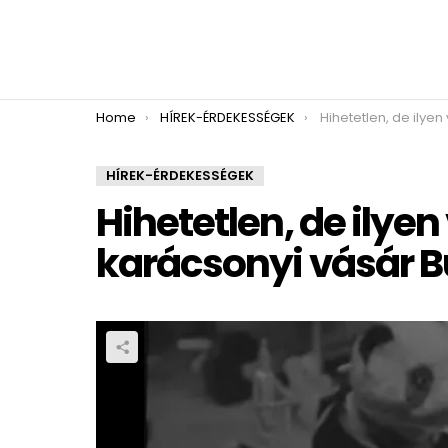
You are here:
Home
HÍREK-ÉRDEKESSÉGEK
Hihetetlen, de ilyen volt 1964-ben 
HÍREK-ÉRDEKESSÉGEK
Hihetetlen, de ilyen
karácsonyi vásár 