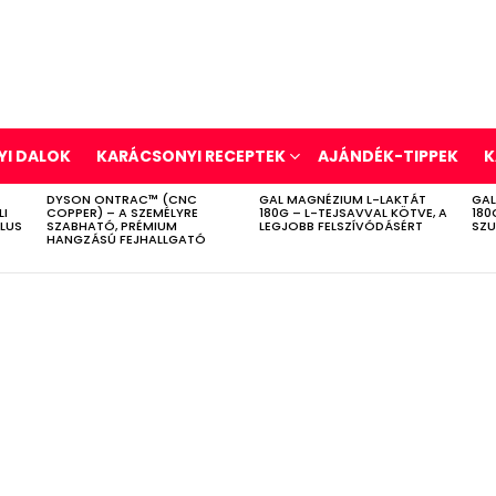
I DALOK
KARÁCSONYI RECEPTEK
AJÁNDÉK-TIPPEK
K
DYSON ONTRAC™ (CNC
GAL MAGNÉZIUM L-LAKTÁT
GAL
LI
COPPER) – A SZEMÉLYRE
180G – L-TEJSAVVAL KÖTVE, A
180
ÍLUS
SZABHATÓ, PRÉMIUM
LEGJOBB FELSZÍVÓDÁSÉRT
SZU
HANGZÁSÚ FEJHALLGATÓ