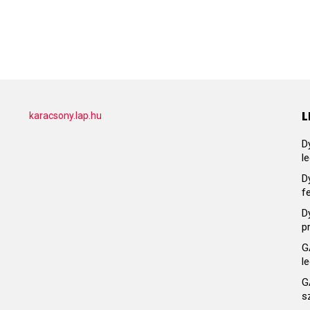
L
karacsony.lap.hu
D
l
D
f
D
p
G
l
G
s