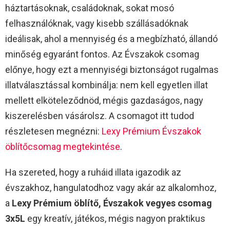
háztartásoknak, családoknak, sokat mosó
felhasználóknak, vagy kisebb szállásadóknak
ideálisak, ahol a mennyiség és a megbízható, állandó
minőség egyaránt fontos. Az Évszakok csomag
előnye, hogy ezt a mennyiségi biztonságot rugalmas
illatválasztással kombinálja: nem kell egyetlen illat
mellett elköteleződnöd, mégis gazdaságos, nagy
kiszerelésben vásárolsz. A csomagot itt tudod
részletesen megnézni:
Lexy Prémium Évszakok
öblítőcsomag megtekintése
.​
Ha szereted, hogy a ruháid illata igazodik az
évszakhoz, hangulatodhoz vagy akár az alkalomhoz,
a
Lexy Prémium öblítő, Évszakok vegyes csomag
3x5L
egy kreatív, játékos, mégis nagyon praktikus