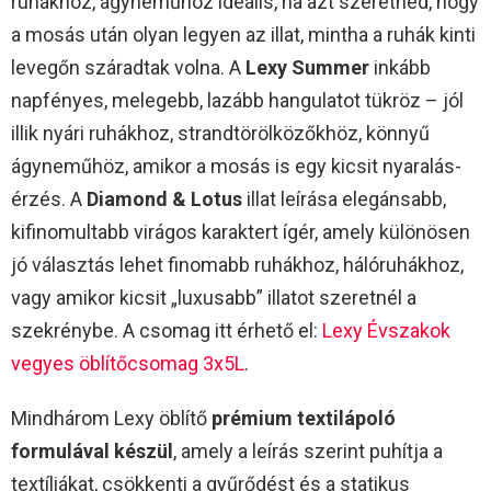
ruhákhoz, ágyneműhöz ideális, ha azt szeretnéd, hogy
a mosás után olyan legyen az illat, mintha a ruhák kinti
levegőn száradtak volna. A
Lexy Summer
inkább
napfényes, melegebb, lazább hangulatot tükröz – jól
illik nyári ruhákhoz, strandtörölközőkhöz, könnyű
ágyneműhöz, amikor a mosás is egy kicsit nyaralás-
érzés. A
Diamond & Lotus
illat leírása elegánsabb,
kifinomultabb virágos karaktert ígér, amely különösen
jó választás lehet finomabb ruhákhoz, hálóruhákhoz,
vagy amikor kicsit „luxusabb” illatot szeretnél a
szekrénybe. A csomag itt érhető el:
Lexy Évszakok
vegyes öblítőcsomag 3x5L
.​
Mindhárom Lexy öblítő
prémium textilápoló
formulával készül
, amely a leírás szerint puhítja a
textíliákat, csökkenti a gyűrődést és a statikus