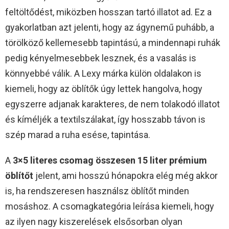
feltöltődést, miközben hosszan tartó illatot ad. Ez a
gyakorlatban azt jelenti, hogy az ágynemű puhább, a
törölköző kellemesebb tapintású, a mindennapi ruhák
pedig kényelmesebbek lesznek, és a vasalás is
könnyebbé válik. A Lexy márka külön oldalakon is
kiemeli, hogy az öblítők úgy lettek hangolva, hogy
egyszerre adjanak karakteres, de nem tolakodó illatot
és kíméljék a textilszálakat, így hosszabb távon is
szép marad a ruha esése, tapintása.​
A
3×5 literes csomag összesen 15 liter prémium
öblítőt
jelent, ami hosszú hónapokra elég még akkor
is, ha rendszeresen használsz öblítőt minden
mosáshoz. A csomagkategória leírása kiemeli, hogy
az ilyen nagy kiszerelések elsősorban olyan