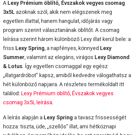
A
Lexy Prémium öblítő, Évszakok vegyes csomag
3x5L
azoknak szól, akik nem elégszenek meg
egyetlen illattal, hanem hangulat, időjárás vagy
program szerint választanának öblítőt. A csomag
leírása szerint három különböző Lexy illat kerül bele: a
friss
Lexy Spring
, a napfényes, könnyed
Lexy
Summer
, valamint az elegáns, virágos
Lexy Diamond
& Lotus
. Így egyetlen csomaggal egy egész
„illatgardróbot” kapsz, amiből kedvedre válogathatsz a
hét különböző napjaira. A részletes termékoldalt itt
találod:
Lexy Prémium öblítő, Évszakok vegyes
csomag 3x5L leírása
.​
A leírás alapján a
Lexy Spring
a tavasz frissességét
hozza: tiszta, üde, „szellős” illat, ami hétköznapi