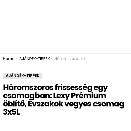
You are here:
Home
AJÁNDÉK-TIPPEK
Háromszoros frissesség egy csomagban: Lexy Prémium öblítő, Évszakok vegyes csomag 3x5L
AJÁNDÉK-TIPPEK
Háromszoros frissesség egy
csomagban: Lexy Prémium
öblítő, Évszakok vegyes csomag
3x5L