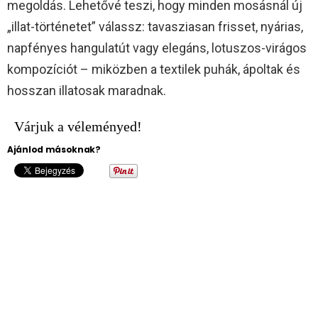
megoldás. Lehetővé teszi, hogy minden mosásnál új
„illat-történetet” válassz: tavasziasan frisset, nyárias,
napfényes hangulatút vagy elegáns, lotuszos-virágos
kompozíciót – miközben a textilek puhák, ápoltak és
hosszan illatosak maradnak.​
Várjuk a véleményed!
Ajánlod másoknak?