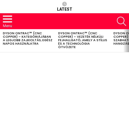
LATEST
S
Menu
DYSON ONTRAC™ (CNC
DYSON ONTRAC™ (CNC
DYSON O
LATEST
COPPER) – KATEGÓRIÁJÁBAN
COPPER) – VEZETÉK NÉLKÜLI
COPPER) 
STORIES
A LEGJOBB ZAJKIOLTÁS, EGÉSZ
FEJHALLGATÓ, AMELY A STÍLUS
SZABHAT
NAPOS HASZNÁLATRA
ÉS A TECHNOLÓGIA
HANGZÁS
ÖTVÖZETE