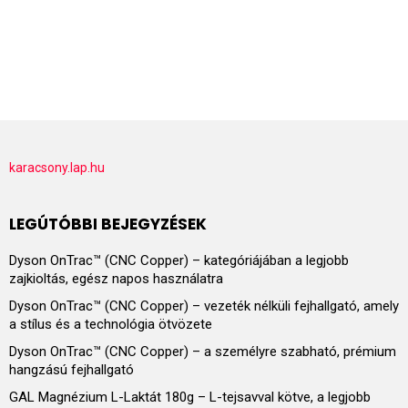
karacsony.lap.hu
LEGÚTÓBBI BEJEGYZÉSEK
Dyson OnTrac™ (CNC Copper) – kategóriájában a legjobb
zajkioltás, egész napos használatra
Dyson OnTrac™ (CNC Copper) – vezeték nélküli fejhallgató, amely
a stílus és a technológia ötvözete
Dyson OnTrac™ (CNC Copper) – a személyre szabható, prémium
hangzású fejhallgató
GAL Magnézium L-Laktát 180g – L-tejsavval kötve, a legjobb