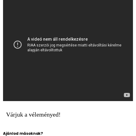
Várjuk a véleményed!
Ajánlod másoknak?