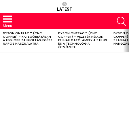
LATEST
S
Menu
DYSON ONTRAC™ (CNC
DYSON ONTRAC™ (CNC
DYSON O
LATEST
COPPER) – KATEGÓRIÁJÁBAN
COPPER) – VEZETÉK NÉLKÜLI
COPPER) 
STORIES
A LEGJOBB ZAJKIOLTÁS, EGÉSZ
FEJHALLGATÓ, AMELY A STÍLUS
SZABHAT
NAPOS HASZNÁLATRA
ÉS A TECHNOLÓGIA
HANGZÁS
ÖTVÖZETE