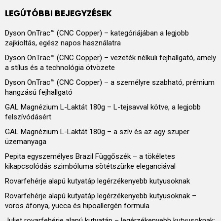
LEGÚTÓBBI BEJEGYZÉSEK
Dyson OnTrac™ (CNC Copper) – kategóriájában a legjobb
zajkioltás, egész napos használatra
Dyson OnTrac™ (CNC Copper) – vezeték nélküli fejhallgató, amely
a stílus és a technológia ötvözete
Dyson OnTrac™ (CNC Copper) – a személyre szabható, prémium
hangzású fejhallgató
GAL Magnézium L-Laktát 180g – L-tejsavval kötve, a legjobb
felszívódásért
GAL Magnézium L-Laktát 180g – a szív és az agy szuper
üzemanyaga
Pepita egyszemélyes Brazil Függőszék – a tökéletes
kikapcsolódás szimbóluma sötétszürke eleganciával
Rovarfehérje alapú kutyatáp legérzékenyebb kutyusoknak
Rovarfehérje alapú kutyatáp legérzékenyebb kutyusoknak –
vörös áfonya, yucca és hipoallergén formula
Juliet rovarfehérje alapú kutyatáp – legérzékenyebb kutyusoknak: