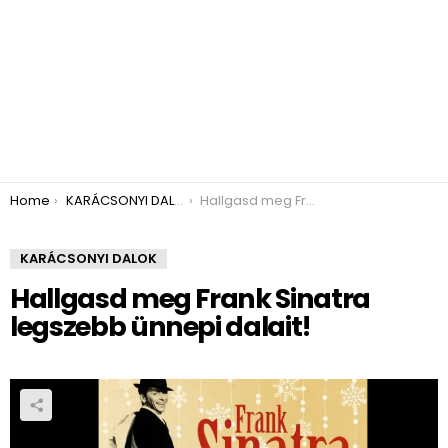
You are here:
Home
KARÁCSONYI DALOK
Hallgasd meg Frank Sinatra legszebb ünnepi dalait!
KARÁCSONYI DALOK
Hallgasd meg Frank Sinatra
legszebb ünnepi dalait!