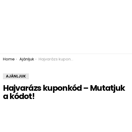
You are here:
Home
Ajánljuk
Hajvarázs kuponkód – Mutatjuk a kódot!
AJÁNLJUK
Hajvarázs kuponkód – Mutatjuk
a kódot!