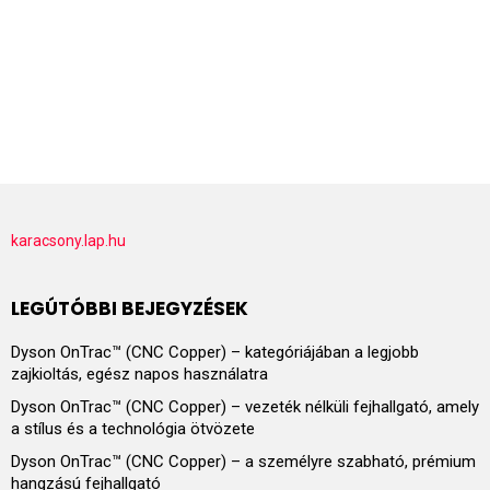
karacsony.lap.hu
LEGÚTÓBBI BEJEGYZÉSEK
Dyson OnTrac™ (CNC Copper) – kategóriájában a legjobb
zajkioltás, egész napos használatra
Dyson OnTrac™ (CNC Copper) – vezeték nélküli fejhallgató, amely
a stílus és a technológia ötvözete
Dyson OnTrac™ (CNC Copper) – a személyre szabható, prémium
hangzású fejhallgató