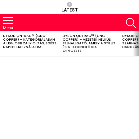
LATEST
S
Menu
DYSON ONTRAC™ (CNC
DYSON ONTRAC™ (CNC
DYSON O
LATEST
COPPER) – KATEGÓRIÁJÁBAN
COPPER) – VEZETÉK NÉLKÜLI
COPPER) 
STORIES
A LEGJOBB ZAJKIOLTÁS, EGÉSZ
FEJHALLGATÓ, AMELY A STÍLUS
SZABHAT
NAPOS HASZNÁLATRA
ÉS A TECHNOLÓGIA
HANGZÁS
ÖTVÖZETE