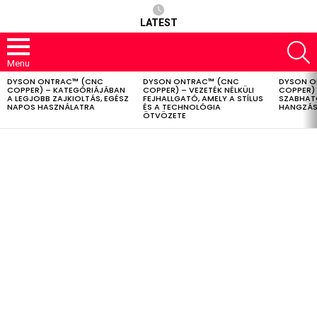
LATEST
S
Menu
DYSON ONTRAC™ (CNC
DYSON ONTRAC™ (CNC
DYSON O
LATEST
COPPER) – KATEGÓRIÁJÁBAN
COPPER) – VEZETÉK NÉLKÜLI
COPPER) 
STORIES
A LEGJOBB ZAJKIOLTÁS, EGÉSZ
FEJHALLGATÓ, AMELY A STÍLUS
SZABHAT
NAPOS HASZNÁLATRA
ÉS A TECHNOLÓGIA
HANGZÁS
ÖTVÖZETE