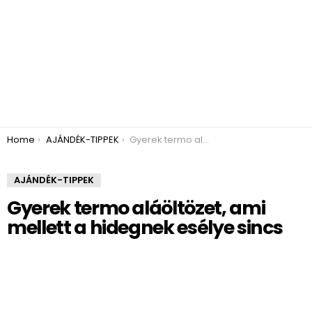
You are here:
Home
AJÁNDÉK-TIPPEK
Gyerek termo aláöltözet, ami mellett a hidegnek esélye sincs
AJÁNDÉK-TIPPEK
Gyerek termo aláöltözet, ami
mellett a hidegnek esélye sincs