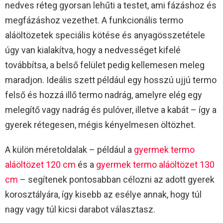
nedves réteg gyorsan lehűti a testet, ami fázáshoz és
megfázáshoz vezethet. A funkcionális termo
aláöltözetek speciális kötése és anyagösszetétele
úgy van kialakítva, hogy a nedvességet kifelé
továbbítsa, a belső felület pedig kellemesen meleg
maradjon. Ideális szett például egy hosszú ujjú termo
felső és hozzá illő termo nadrág, amelyre elég egy
melegítő vagy nadrág és pulóver, illetve a kabát – így a
gyerek rétegesen, mégis kényelmesen öltözhet.
A külön méretoldalak – például a
gyermek termo
aláöltözet 120 cm
és a
gyermek termo aláöltözet 130
cm
– segítenek pontosabban célozni az adott gyerek
korosztályára, így kisebb az esélye annak, hogy túl
nagy vagy túl kicsi darabot választasz.