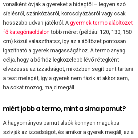
vonalként óvják a gyereket a hidegtől – legyen szó
síelésről, szánkózásról, korcsolyázásról vagy csak
hosszabb udvari játékról. A
gyermek termo aláöltözet
fő kategóriaoldalon
több méret (például 120, 130, 150
cm) közül választhatsz, így az aláöltözet pontosan
igazítható a gyerek magasságához. A termo anyag
célja, hogy a bőrhöz legközelebb lévő rétegként
elvezesse az izzadságot, miközben segít bent tartani
a test melegét, így a gyerek nem fázik át akkor sem,
ha sokat mozog, majd megáll.
miért jobb a termo, mint a sima pamut?
A hagyományos pamut alsók könnyen magukba
szívják az izzadságot, és amikor a gyerek megáll, ez a