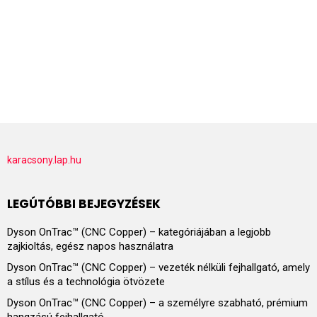
karacsony.lap.hu
LEGÚTÓBBI BEJEGYZÉSEK
Dyson OnTrac™ (CNC Copper) – kategóriájában a legjobb
zajkioltás, egész napos használatra
Dyson OnTrac™ (CNC Copper) – vezeték nélküli fejhallgató, amely
a stílus és a technológia ötvözete
Dyson OnTrac™ (CNC Copper) – a személyre szabható, prémium
hangzású fejhallgató