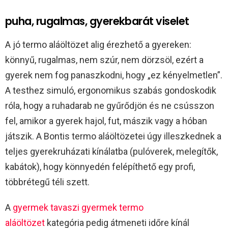
puha, rugalmas, gyerekbarát viselet
A jó termo aláöltözet alig érezhető a gyereken:
könnyű, rugalmas, nem szúr, nem dörzsöl, ezért a
gyerek nem fog panaszkodni, hogy „ez kényelmetlen”.
A testhez simuló, ergonomikus szabás gondoskodik
róla, hogy a ruhadarab ne gyűrődjön és ne csússzon
fel, amikor a gyerek hajol, fut, mászik vagy a hóban
játszik. A Bontis termo aláöltözetei úgy illeszkednek a
teljes gyerekruházati kínálatba (pulóverek, melegítők,
kabátok), hogy könnyedén felépíthető egy profi,
többrétegű téli szett.
A
gyermek tavaszi gyermek termo
aláöltözet
kategória pedig átmeneti időre kínál