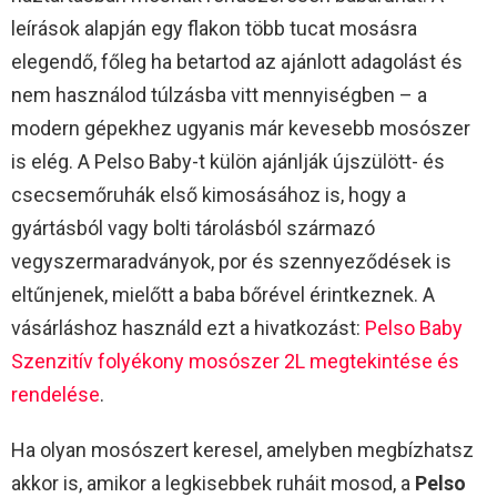
leírások alapján egy flakon több tucat mosásra
elegendő, főleg ha betartod az ajánlott adagolást és
nem használod túlzásba vitt mennyiségben – a
modern gépekhez ugyanis már kevesebb mosószer
is elég. A Pelso Baby-t külön ajánlják újszülött- és
csecsemőruhák első kimosásához is, hogy a
gyártásból vagy bolti tárolásból származó
vegyszermaradványok, por és szennyeződések is
eltűnjenek, mielőtt a baba bőrével érintkeznek. A
vásárláshoz használd ezt a hivatkozást:
Pelso Baby
Szenzitív folyékony mosószer 2L megtekintése és
rendelése
.
Ha olyan mosószert keresel, amelyben megbízhatsz
akkor is, amikor a legkisebbek ruháit mosod, a
Pelso