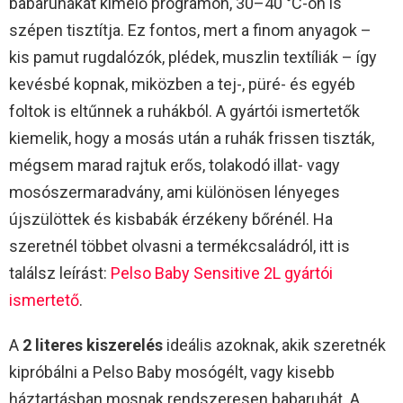
babaruhákat kímélő programon, 30–40 °C-on is
szépen tisztítja. Ez fontos, mert a finom anyagok –
kis pamut rugdalózók, plédek, muszlin textíliák – így
kevésbé kopnak, miközben a tej-, püré- és egyéb
foltok is eltűnnek a ruhákból. A gyártói ismertetők
kiemelik, hogy a mosás után a ruhák frissen tiszták,
mégsem marad rajtuk erős, tolakodó illat- vagy
mosószermaradvány, ami különösen lényeges
újszülöttek és kisbabák érzékeny bőrénél. Ha
szeretnél többet olvasni a termékcsaládról, itt is
találsz leírást:
Pelso Baby Sensitive 2L gyártói
ismertető
.
A
2 literes kiszerelés
ideális azoknak, akik szeretnék
kipróbálni a Pelso Baby mosógélt, vagy kisebb
háztartásban mosnak rendszeresen babaruhát. A