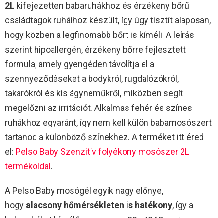
2L
kifejezetten babaruhákhoz és érzékeny bőrű
családtagok ruháihoz készült, így úgy tisztít alaposan,
hogy közben a legfinomabb bőrt is kíméli. A leírás
szerint hipoallergén, érzékeny bőrre fejlesztett
formula, amely gyengéden távolítja el a
szennyeződéseket a bodykról, rugdalózókról,
takarókról és kis ágyneműkről, miközben segít
megelőzni az irritációt. Alkalmas fehér és színes
ruhákhoz egyaránt, így nem kell külön babamosószert
tartanod a különböző színekhez. A terméket itt éred
el:
Pelso Baby Szenzitív folyékony mosószer 2L
termékoldal
.
A Pelso Baby mosógél egyik nagy előnye,
hogy
alacsony hőmérsékleten is hatékony
, így a