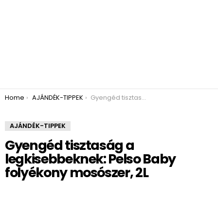
You are here:
Home
AJÁNDÉK-TIPPEK
Gyengéd tisztaság a legkisebbeknek: Pelso Baby folyékony mosószer, 2L
AJÁNDÉK-TIPPEK
Gyengéd tisztaság a
legkisebbeknek: Pelso Baby
folyékony mosószer, 2L