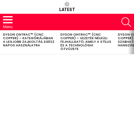
LATEST
S
Menu
DYSON ONTRAC™ (CNC
DYSON ONTRAC™ (CNC
DYSON O
LATEST
COPPER) – KATEGÓRIÁJÁBAN
COPPER) – VEZETÉK NÉLKÜLI
COPPER) 
STORIES
A LEGJOBB ZAJKIOLTÁS, EGÉSZ
FEJHALLGATÓ, AMELY A STÍLUS
SZABHAT
NAPOS HASZNÁLATRA
ÉS A TECHNOLÓGIA
HANGZÁS
ÖTVÖZETE