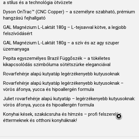
a stílus és a technológia ötvözete
Dyson OnTrac™ (CNC Copper) – a személyre szabható, prémium
hangzású fejhallgató
GAL Magnézium L-Laktát 180g – L-tejsavval kötve, a legjobb
felszívódásért
GAL Magnézium L-Laktát 180g – a szív és az agy szuper
üzemanyaga
Pepita egyszemélyes Brazil Függőszék – a tökéletes
kikapcsolódás szimbóluma sötétszürke eleganciával
Rovarfehérje alapú kutyatáp legérzékenyebb kutyusoknak
Rovarfehérje alapú kutyatáp legérzékenyebb kutyusoknak –
vörös áfonya, yucca és hipoallergén formula
Juliet rovarfehérje alapú kutyatáp – legérzékenyebb kutyusoknak:
vörös áfonya, yucca és hipoallergén formula
Konyhai kések, szakácsruha és hímzés – profi felszerelés
éttermeknek és otthoni konyháknak!