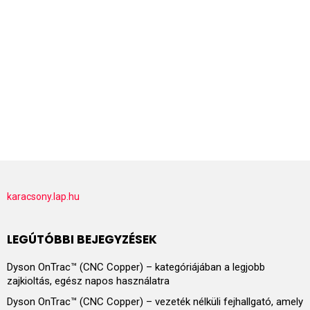
karacsony.lap.hu
LEGÚTÓBBI BEJEGYZÉSEK
Dyson OnTrac™ (CNC Copper) – kategóriájában a legjobb
zajkioltás, egész napos használatra
Dyson OnTrac™ (CNC Copper) – vezeték nélküli fejhallgató, amely