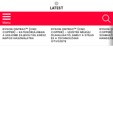
LATEST
S
Menu
DYSON ONTRAC™ (CNC
DYSON ONTRAC™ (CNC
DYSON O
LATEST
COPPER) – KATEGÓRIÁJÁBAN
COPPER) – VEZETÉK NÉLKÜLI
COPPER) 
STORIES
A LEGJOBB ZAJKIOLTÁS, EGÉSZ
FEJHALLGATÓ, AMELY A STÍLUS
SZABHAT
NAPOS HASZNÁLATRA
ÉS A TECHNOLÓGIA
HANGZÁS
ÖTVÖZETE