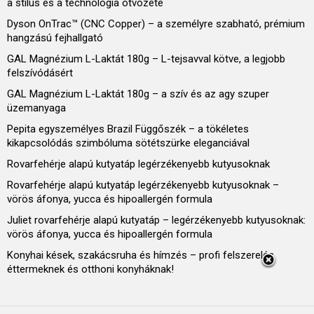
a stílus és a technológia ötvözete
Dyson OnTrac™ (CNC Copper) – a személyre szabható, prémium
hangzású fejhallgató
GAL Magnézium L-Laktát 180g – L-tejsavval kötve, a legjobb
felszívódásért
GAL Magnézium L-Laktát 180g – a szív és az agy szuper
üzemanyaga
Pepita egyszemélyes Brazil Függőszék – a tökéletes
kikapcsolódás szimbóluma sötétszürke eleganciával
Rovarfehérje alapú kutyatáp legérzékenyebb kutyusoknak
Rovarfehérje alapú kutyatáp legérzékenyebb kutyusoknak –
vörös áfonya, yucca és hipoallergén formula
Juliet rovarfehérje alapú kutyatáp – legérzékenyebb kutyusoknak:
vörös áfonya, yucca és hipoallergén formula
Konyhai kések, szakácsruha és hímzés – profi felszerelés
éttermeknek és otthoni konyháknak!