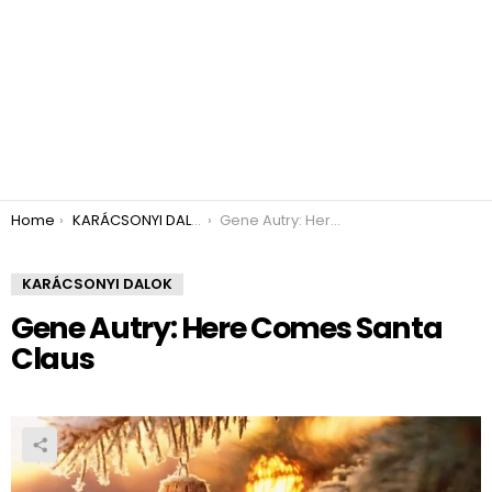
You are here:
Home
KARÁCSONYI DALOK
Gene Autry: Here Comes Santa Claus
KARÁCSONYI DALOK
Gene Autry: Here Comes Santa
Claus