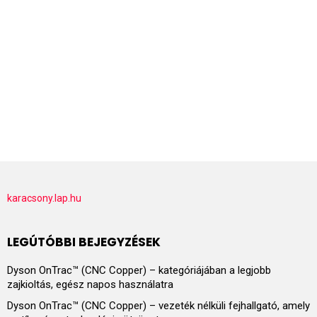
karacsony.lap.hu
LEGÚTÓBBI BEJEGYZÉSEK
Dyson OnTrac™ (CNC Copper) – kategóriájában a legjobb
zajkioltás, egész napos használatra
Dyson OnTrac™ (CNC Copper) – vezeték nélküli fejhallgató, amely