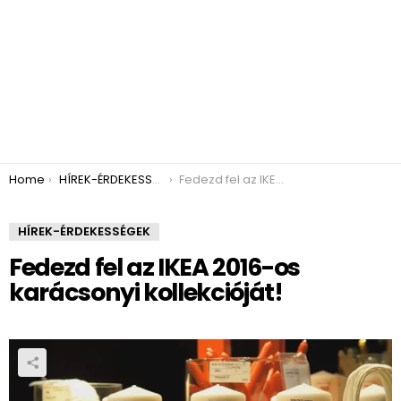
You are here:
Home
HÍREK-ÉRDEKESSÉGEK
Fedezd fel az IKEA 2016-os karácsonyi kollekcióját!
HÍREK-ÉRDEKESSÉGEK
Fedezd fel az IKEA 2016-os
karácsonyi kollekcióját!