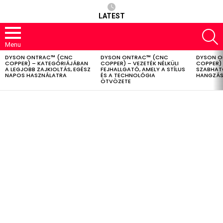
LATEST
S
Menu
DYSON ONTRAC™ (CNC
DYSON ONTRAC™ (CNC
DYSON O
LATEST
COPPER) – KATEGÓRIÁJÁBAN
COPPER) – VEZETÉK NÉLKÜLI
COPPER) 
STORIES
A LEGJOBB ZAJKIOLTÁS, EGÉSZ
FEJHALLGATÓ, AMELY A STÍLUS
SZABHAT
NAPOS HASZNÁLATRA
ÉS A TECHNOLÓGIA
HANGZÁS
ÖTVÖZETE