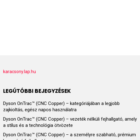
karacsony.lap.hu
LEGÚTÓBBI BEJEGYZÉSEK
Dyson OnTrac™ (CNC Copper) – kategóriájában a legjobb
zajkioltás, egész napos használatra
Dyson OnTrac™ (CNC Copper) – vezeték nélküli fejhallgató, amely
a stílus és a technológia ötvözete
Dyson OnTrac™ (CNC Copper) – a személyre szabható, prémium