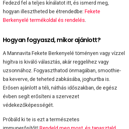
Fedezd fel a teljes kínálatot itt, és ismerd meg,
hogyan illesztheted be étrendedbe:
Fekete
Berkenyelé termékoldal és rendelés
.
Hogyan fogyaszd, mikor ajánlott?
A Mannavita Fekete Berkenyelé töményen vagy vízzel
higítva is kiváló választás, akár reggelihez vagy
uzsonnához. Fogyaszthatod önmagában, smoothie-
ba keverve, de teheted zabkásába, joghurtba is.
Erősen ajánlott a téli, náthás időszakban, de egész
évben segít erősíteni a szervezet
védekezőképességét.
Próbáld ki te is ezt a természetes
immunerősítőt!
Rendeld meg most, és tapasztald