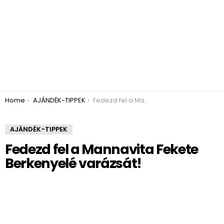
You are here:
Home
AJÁNDÉK-TIPPEK
Fedezd fel a Mannavita Fekete Berkenyelé varázsát!
AJÁNDÉK-TIPPEK
Fedezd fel a Mannavita Fekete
Berkenyelé varázsát!