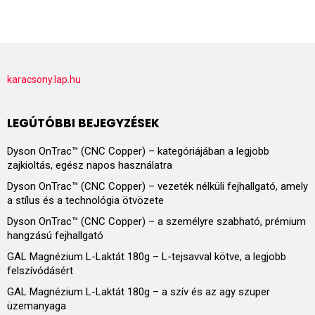
karacsony.lap.hu
LEGÚTÓBBI BEJEGYZÉSEK
Dyson OnTrac™ (CNC Copper) – kategóriájában a legjobb
zajkioltás, egész napos használatra
Dyson OnTrac™ (CNC Copper) – vezeték nélküli fejhallgató, amely
a stílus és a technológia ötvözete
Dyson OnTrac™ (CNC Copper) – a személyre szabható, prémium
hangzású fejhallgató
GAL Magnézium L-Laktát 180g – L-tejsavval kötve, a legjobb
felszívódásért
GAL Magnézium L-Laktát 180g – a szív és az agy szuper
üzemanyaga