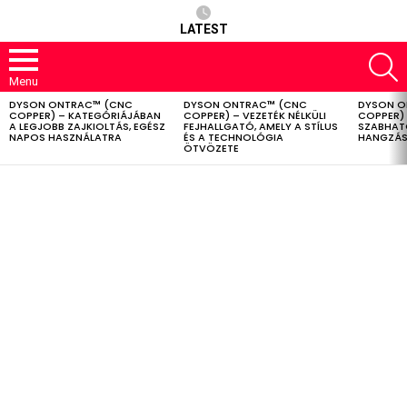
LATEST
S
Menu
DYSON ONTRAC™ (CNC
DYSON ONTRAC™ (CNC
DYSON O
LATEST
COPPER) – KATEGÓRIÁJÁBAN
COPPER) – VEZETÉK NÉLKÜLI
COPPER) 
STORIES
A LEGJOBB ZAJKIOLTÁS, EGÉSZ
FEJHALLGATÓ, AMELY A STÍLUS
SZABHAT
NAPOS HASZNÁLATRA
ÉS A TECHNOLÓGIA
HANGZÁS
ÖTVÖZETE