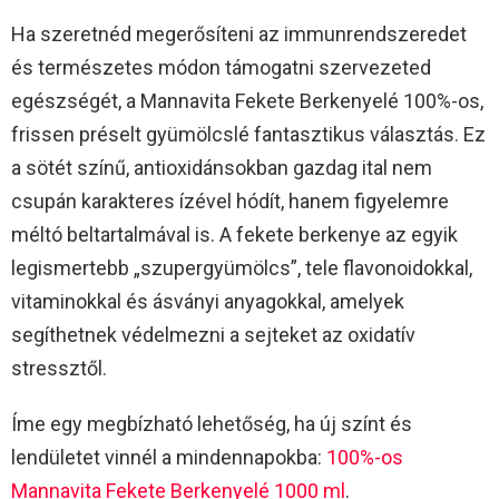
Ha szeretnéd megerősíteni az immunrendszeredet
és természetes módon támogatni szervezeted
egészségét, a Mannavita Fekete Berkenyelé 100%-os,
frissen préselt gyümölcslé fantasztikus választás. Ez
a sötét színű, antioxidánsokban gazdag ital nem
csupán karakteres ízével hódít, hanem figyelemre
méltó beltartalmával is. A fekete berkenye az egyik
legismertebb „szupergyümölcs”, tele flavonoidokkal,
vitaminokkal és ásványi anyagokkal, amelyek
segíthetnek védelmezni a sejteket az oxidatív
stressztől.
Íme egy megbízható lehetőség, ha új színt és
lendületet vinnél a mindennapokba:
100%-os
Mannavita Fekete Berkenyelé 1000 ml
.