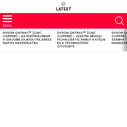
LATEST
S
Menu
DYSON ONTRAC™ (CNC
DYSON ONTRAC™ (CNC
DYSON O
LATEST
COPPER) – KATEGÓRIÁJÁBAN
COPPER) – VEZETÉK NÉLKÜLI
COPPER) 
STORIES
A LEGJOBB ZAJKIOLTÁS, EGÉSZ
FEJHALLGATÓ, AMELY A STÍLUS
SZABHAT
NAPOS HASZNÁLATRA
ÉS A TECHNOLÓGIA
HANGZÁS
ÖTVÖZETE