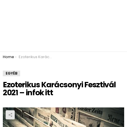
You are here:
Home
Ezoterikus Karácsonyi Fesztivál 2021 – infok itt
EGYÉB
Ezoterikus Karácsonyi Fesztivál
2021 – infok itt