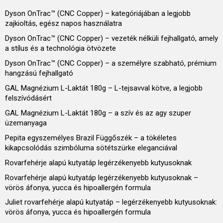
Dyson OnTrac™ (CNC Copper) – kategóriájában a legjobb
zajkioltás, egész napos használatra
Dyson OnTrac™ (CNC Copper) – vezeték nélküli fejhallgató, amely
a stílus és a technológia ötvözete
Dyson OnTrac™ (CNC Copper) – a személyre szabható, prémium
hangzású fejhallgató
GAL Magnézium L-Laktát 180g – L-tejsavval kötve, a legjobb
felszívódásért
GAL Magnézium L-Laktát 180g – a szív és az agy szuper
üzemanyaga
Pepita egyszemélyes Brazil Függőszék – a tökéletes
kikapcsolódás szimbóluma sötétszürke eleganciával
Rovarfehérje alapú kutyatáp legérzékenyebb kutyusoknak
Rovarfehérje alapú kutyatáp legérzékenyebb kutyusoknak –
vörös áfonya, yucca és hipoallergén formula
Juliet rovarfehérje alapú kutyatáp – legérzékenyebb kutyusoknak:
vörös áfonya, yucca és hipoallergén formula