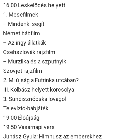
16.00 Leskelődés helyett
1. Mesefilmek
– Mindenki segít
Német bábfilm
– Az irigy állatkák
Csehszlovák rajzfilm
– Murzilka és a szputnyik
Szovjet rajzfilm
2. Mi újság a Futrinka utcában?
III. Kolbász helyett korcsolya
3. Sündisznócska lovagol
Televízió-bábjáték
19.00 Élőújság
19.50 Vasárnapi vers
Juhász Gyula: Himnusz az emberekhez