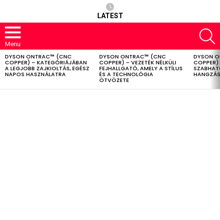
LATEST
S
Menu
DYSON ONTRAC™ (CNC
DYSON ONTRAC™ (CNC
DYSON O
LATEST
COPPER) – KATEGÓRIÁJÁBAN
COPPER) – VEZETÉK NÉLKÜLI
COPPER) 
STORIES
A LEGJOBB ZAJKIOLTÁS, EGÉSZ
FEJHALLGATÓ, AMELY A STÍLUS
SZABHAT
NAPOS HASZNÁLATRA
ÉS A TECHNOLÓGIA
HANGZÁS
ÖTVÖZETE