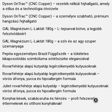
Dyson OnTrac™ (CNC Copper) – vezeték nélküli fejhallgató, amely
a stílus és a technológia ötvözete
Dyson OnTrac™ (CNC Copper) – a személyre szabható, prémium
hangzású fejhallgató
GAL Magnézium L-Laktát 180g – L-tejsavval kötve, a legjobb
felszívódásért
GAL Magnézium L-Laktát 180g – a szív és az agy szuper
üzemanyaga
Pepita egyszemélyes Brazil Függőszék – a tökéletes
kikapcsolódás szimbóluma sötétszürke eleganciával
Rovarfehérje alapú kutyatáp legérzékenyebb kutyusoknak
Rovarfehérje alapú kutyatáp legérzékenyebb kutyusoknak –
vörös áfonya, yucca és hipoallergén formula
Juliet rovarfehérje alapú kutyatáp – legérzékenyebb kutyusoknak:
vörös áfonya, yucca és hipoallergén formula
Konyhai kések, szakácsruha és hímzés – profi felszerelés
éttermeknek és otthoni konyháknak!