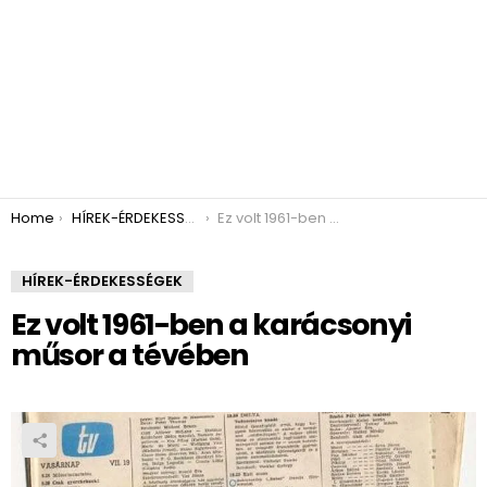
You are here:
Home
HÍREK-ÉRDEKESSÉGEK
Ez volt 1961-ben a karácsonyi műsor a tévében
HÍREK-ÉRDEKESSÉGEK
Ez volt 1961-ben a karácsonyi
műsor a tévében