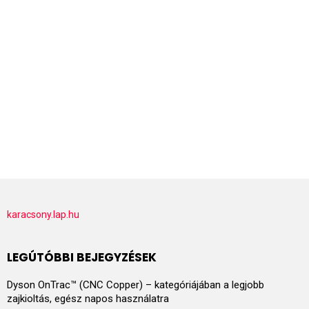
karacsony.lap.hu
LEGÚTÓBBI BEJEGYZÉSEK
Dyson OnTrac™ (CNC Copper) – kategóriájában a legjobb
zajkioltás, egész napos használatra