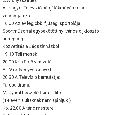
2. Áfonyaszedés
A Lengyel Televízió bábjátékművészeinek
vendégjátéka
18.00 Az év legjobb ifjúsági sportolója
Sportműsorral egybekötött nyilvános díjkiosztó
ünnepség
Közvetítés a Jégszínházból
19.10 Téli mesék
20.00 Kép Ernő visszatér…
A TV rejtvényversenye III.
20.30 A Televízió bemutatja:
Furcsa dráma
Magyarul beszélő francia film
(14 éven aluliaknak nem ajánljuk!)
Kb. 22.00 A tánc mesterei