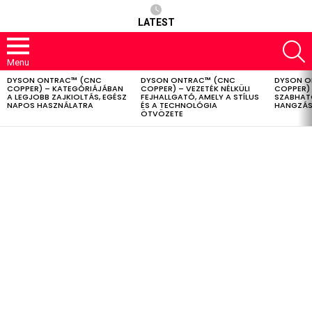
LATEST
S
Menu
DYSON ONTRAC™ (CNC
DYSON ONTRAC™ (CNC
DYSON O
LATEST
COPPER) – KATEGÓRIÁJÁBAN
COPPER) – VEZETÉK NÉLKÜLI
COPPER) 
STORIES
A LEGJOBB ZAJKIOLTÁS, EGÉSZ
FEJHALLGATÓ, AMELY A STÍLUS
SZABHAT
NAPOS HASZNÁLATRA
ÉS A TECHNOLÓGIA
HANGZÁS
ÖTVÖZETE