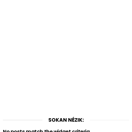
SOKAN NÉZIK:
No posts match the widget criteria