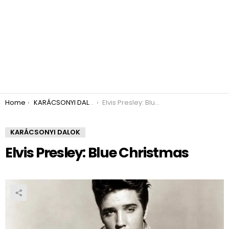
You are here:
Home
KARÁCSONYI DALOK
Elvis Presley: Blue Christmas
KARÁCSONYI DALOK
Elvis Presley: Blue Christmas