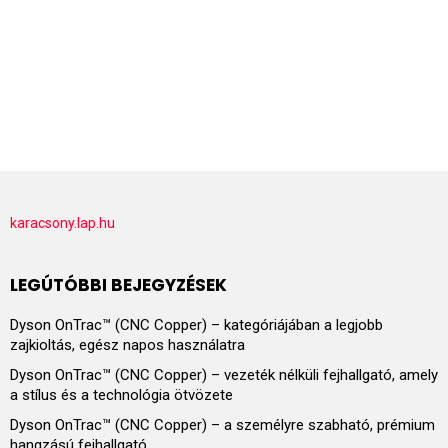
karacsony.lap.hu
LEGÚTÓBBI BEJEGYZÉSEK
Dyson OnTrac™ (CNC Copper) – kategóriájában a legjobb
zajkioltás, egész napos használatra
Dyson OnTrac™ (CNC Copper) – vezeték nélküli fejhallgató, amely
a stílus és a technológia ötvözete
Dyson OnTrac™ (CNC Copper) – a személyre szabható, prémium
hangzású fejhallgató