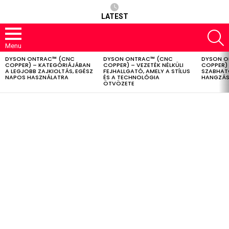
LATEST
S
Menu
DYSON ONTRAC™ (CNC
DYSON ONTRAC™ (CNC
DYSON O
LATEST
COPPER) – KATEGÓRIÁJÁBAN
COPPER) – VEZETÉK NÉLKÜLI
COPPER) 
STORIES
A LEGJOBB ZAJKIOLTÁS, EGÉSZ
FEJHALLGATÓ, AMELY A STÍLUS
SZABHAT
NAPOS HASZNÁLATRA
ÉS A TECHNOLÓGIA
HANGZÁS
ÖTVÖZETE