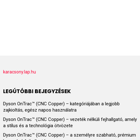
karacsony.lap.hu
LEGÚTÓBBI BEJEGYZÉSEK
Dyson OnTrac™ (CNC Copper) – kategóriájában a legjobb
zajkioltás, egész napos használatra
Dyson OnTrac™ (CNC Copper) – vezeték nélküli fejhallgató, amely
a stílus és a technológia ötvözete
Dyson OnTrac™ (CNC Copper) – a személyre szabható, prémium