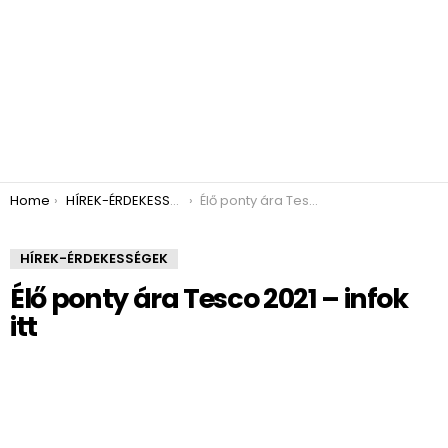
You are here:
Home
HÍREK-ÉRDEKESSÉGEK
Élő ponty ára Tesco 2021 – infok itt
HÍREK-ÉRDEKESSÉGEK
Élő ponty ára Tesco 2021 – infok
itt