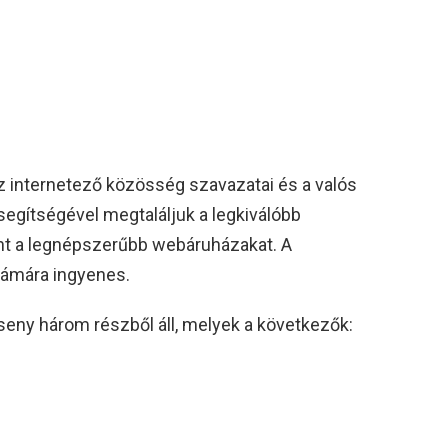
az internetező közösség szavazatai és a valós
segítségével megtaláljuk a legkiválóbb
int a legnépszerűbb webáruházakat. A
számára ingyenes.
erseny három részből áll, melyek a következők: