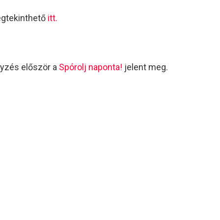
egtekinthető
itt.
yzés először a
Spórolj naponta!
jelent meg.