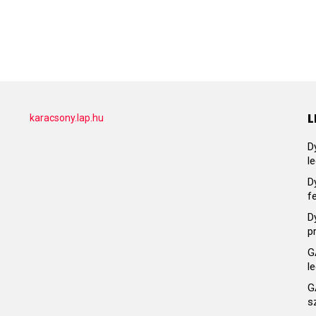
L
karacsony.lap.hu
D
l
D
f
D
p
G
l
G
s