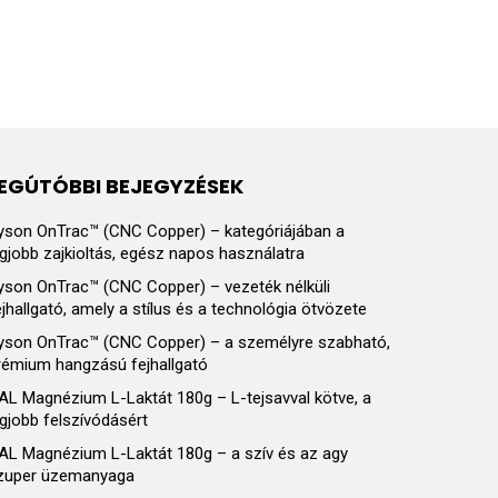
EGÚTÓBBI BEJEGYZÉSEK
yson OnTrac™ (CNC Copper) – kategóriájában a
egjobb zajkioltás, egész napos használatra
yson OnTrac™ (CNC Copper) – vezeték nélküli
ejhallgató, amely a stílus és a technológia ötvözete
yson OnTrac™ (CNC Copper) – a személyre szabható,
rémium hangzású fejhallgató
AL Magnézium L-Laktát 180g – L-tejsavval kötve, a
egjobb felszívódásért
AL Magnézium L-Laktát 180g – a szív és az agy
zuper üzemanyaga