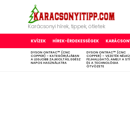
Karácsonyi hírek, tippek, ötletek
KVÍZEK
HÍREK-ÉRDEKESSÉGEK
KARÁCSONY
DYSON ONTRAC™ (CNC
DYSON ONTRAC™ (CNC
LATEST
COPPER) – KATEGÓRIÁJÁBAN
COPPER) – VEZETÉK NÉLKÜ
STORIES
A LEGJOBB ZAJKIOLTÁS, EGÉSZ
FEJHALLGATÓ, AMELY A ST
NAPOS HASZNÁLATRA
ÉS A TECHNOLÓGIA
ÖTVÖZETE