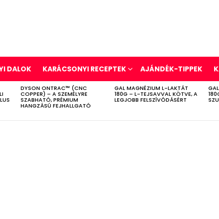
I DALOK
KARÁCSONYI RECEPTEK
AJÁNDÉK-TIPPEK
K
DYSON ONTRAC™ (CNC
GAL MAGNÉZIUM L-LAKTÁT
GAL
LI
COPPER) – A SZEMÉLYRE
180G – L-TEJSAVVAL KÖTVE, A
180
ÍLUS
SZABHATÓ, PRÉMIUM
LEGJOBB FELSZÍVÓDÁSÉRT
SZU
HANGZÁSÚ FEJHALLGATÓ