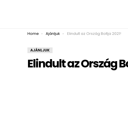
You are here:
Home
Ajánljuk
Elindult az Ország Boltja 2021!
AJÁNLJUK
Elindult az Ország B