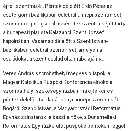
éjféli szentmisét. Péntek délelőtt Erdő Péter az
esztergomi bazilikában celebrál ünnepi szentmisét,
szombaton pedig a hallássérültek szentmiséjét tartja
a budapesti piarista Kalazanci Szent József
kápolnában. Vasárnap délelőtt a Szent István-
bazilikában celebrál szentmisét, amelyen a
családokat a szent család oltalmába ajánlja.
Veres András szombathelyi megyés püspök, a
Magyar Katolikus Püspöki Konferencia elnöke a
szombathelyi székesegyházban ma éjfélkor és
péntek délelőtt tart karácsonyi ünnepi szentmisét.
Bogárdi Szabó István, a Magyarországi Református
Egyház zsinatának lelkészi elnöke, a Dunamelléki
Református Egyházkerület püspöke pénteken reggel