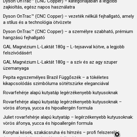
Dyson OnTrac™ (CNC Copper) – kategóriájában a legjobb
zajkioltás, egész napos használatra
Dyson OnTrac™ (CNC Copper) – vezeték nélküli fejhallgató, amely
a stílus és a technológia ötvözete
Dyson OnTrac™ (CNC Copper) – a személyre szabható, prémium
hangzású fejhallgató
GAL Magnézium L-Laktát 180g – L-tejsavval kötve, a legjobb
felszívódásért
GAL Magnézium L-Laktát 180g – a szív és az agy szuper
üzemanyaga
Pepita egyszemélyes Brazil Függőszék – a tökéletes
kikapcsolódás szimbóluma sötétszürke eleganciával
Rovarfehérje alapú kutyatáp legérzékenyebb kutyusoknak
Rovarfehérje alapú kutyatáp legérzékenyebb kutyusoknak –
vörös áfonya, yucca és hipoallergén formula
Juliet rovarfehérje alapú kutyatáp – legérzékenyebb kutyusoknak:
vörös áfonya, yucca és hipoallergén formula
Konyhai kések, szakácsruha és hímzés – profi felszerelés