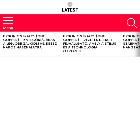
LATEST
S
Menu
DYSON ONTRAC™ (CNC
DYSON ONTRAC™ (CNC
DYSON O
LATEST
COPPER) – KATEGÓRIÁJÁBAN
COPPER) – VEZETÉK NÉLKÜLI
COPPER) 
STORIES
A LEGJOBB ZAJKIOLTÁS, EGÉSZ
FEJHALLGATÓ, AMELY A STÍLUS
SZABHAT
NAPOS HASZNÁLATRA
ÉS A TECHNOLÓGIA
HANGZÁS
ÖTVÖZETE