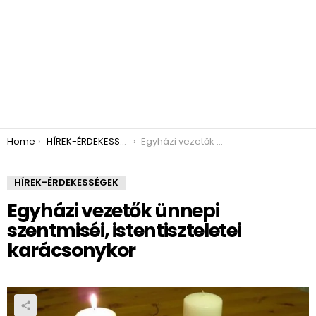
You are here:
Home
HÍREK-ÉRDEKESSÉGEK
Egyházi vezetők ünnepi szentmiséi, istentiszteletei karácsonykor
HÍREK-ÉRDEKESSÉGEK
Egyházi vezetők ünnepi
szentmiséi, istentiszteletei
karácsonykor