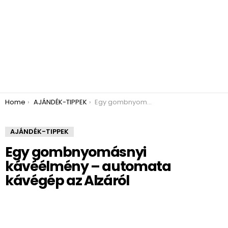
You are here:
Home
AJÁNDÉK-TIPPEK
Egy gombnyomásnyi kávéélmény – automata kávégép az Alzáról
AJÁNDÉK-TIPPEK
Egy gombnyomásnyi
kávéélmény – automata
kávégép az Alzáról