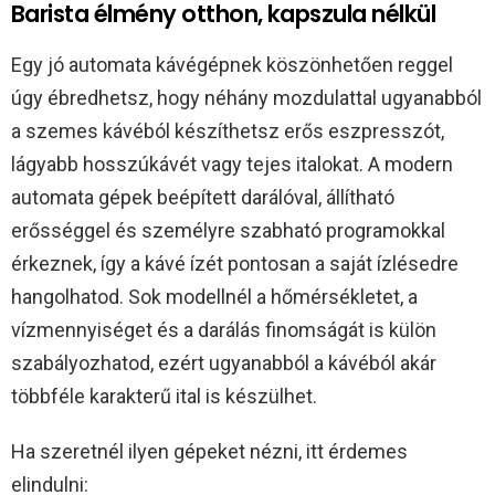
Barista élmény otthon, kapszula nélkül
Egy jó automata kávégépnek köszönhetően reggel
úgy ébredhetsz, hogy néhány mozdulattal ugyanabból
a szemes kávéból készíthetsz erős eszpresszót,
lágyabb hosszúkávét vagy tejes italokat. A modern
automata gépek beépített darálóval, állítható
erősséggel és személyre szabható programokkal
érkeznek, így a kávé ízét pontosan a saját ízlésedre
hangolhatod. Sok modellnél a hőmérsékletet, a
vízmennyiséget és a darálás finomságát is külön
szabályozhatod, ezért ugyanabból a kávéból akár
többféle karakterű ital is készülhet.
Ha szeretnél ilyen gépeket nézni, itt érdemes
elindulni: