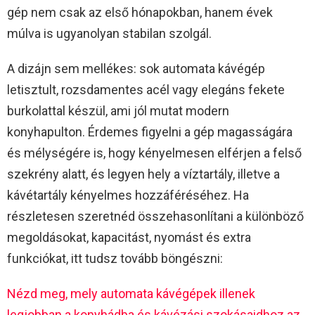
gép nem csak az első hónapokban, hanem évek
múlva is ugyanolyan stabilan szolgál.
A dizájn sem mellékes: sok automata kávégép
letisztult, rozsdamentes acél vagy elegáns fekete
burkolattal készül, ami jól mutat modern
konyhapulton. Érdemes figyelni a gép magasságára
és mélységére is, hogy kényelmesen elférjen a felső
szekrény alatt, és legyen hely a víztartály, illetve a
kávétartály kényelmes hozzáféréséhez. Ha
részletesen szeretnéd összehasonlítani a különböző
megoldásokat, kapacitást, nyomást és extra
funkciókat, itt tudsz tovább böngészni:
Nézd meg, mely automata kávégépek illenek
legjobban a konyhádba és kávézási szokásaidhoz az