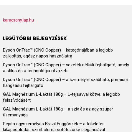
karacsony.lap.hu
LEGÚTÓBBI BEJEGYZÉSEK
Dyson OnTrac™ (CNC Copper) – kategóriájában a legjobb
zajkioltás, egész napos használatra
Dyson OnTrac™ (CNC Copper) – vezeték nélküli fejhallgató, amely
a stílus és a technológia ötvözete
Dyson OnTrac™ (CNC Copper) – a személyre szabható, prémium
hangzású fejhallgató
GAL Magnézium L-Laktát 180g – L-tejsavval kötve, a legjobb
felszívódásért
GAL Magnézium L-Laktát 180g – a szív és az agy szuper
üzemanyaga
Pepita egyszemélyes Brazil Függőszék – a tökéletes
kikapcsolódás szimbóluma sötétszürke eleganciával