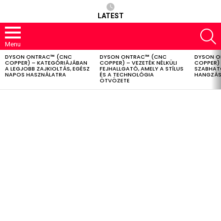
LATEST
S
Menu
DYSON ONTRAC™ (CNC
DYSON ONTRAC™ (CNC
DYSON O
LATEST
COPPER) – KATEGÓRIÁJÁBAN
COPPER) – VEZETÉK NÉLKÜLI
COPPER) 
STORIES
A LEGJOBB ZAJKIOLTÁS, EGÉSZ
FEJHALLGATÓ, AMELY A STÍLUS
SZABHAT
NAPOS HASZNÁLATRA
ÉS A TECHNOLÓGIA
HANGZÁS
ÖTVÖZETE