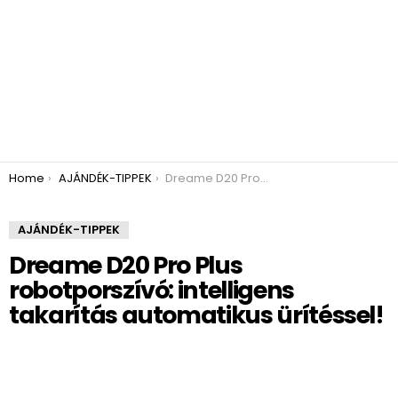
You are here:
Home
AJÁNDÉK-TIPPEK
Dreame D20 Pro Plus robotporszívó: intelligens takarítás automatikus ürítéssel!
AJÁNDÉK-TIPPEK
Dreame D20 Pro Plus
robotporszívó: intelligens
takarítás automatikus ürítéssel!