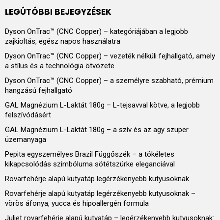
LEGÚTÓBBI BEJEGYZÉSEK
Dyson OnTrac™ (CNC Copper) – kategóriájában a legjobb
zajkioltás, egész napos használatra
Dyson OnTrac™ (CNC Copper) – vezeték nélküli fejhallgató, amely
a stílus és a technológia ötvözete
Dyson OnTrac™ (CNC Copper) – a személyre szabható, prémium
hangzású fejhallgató
GAL Magnézium L-Laktát 180g – L-tejsavval kötve, a legjobb
felszívódásért
GAL Magnézium L-Laktát 180g – a szív és az agy szuper
üzemanyaga
Pepita egyszemélyes Brazil Függőszék – a tökéletes
kikapcsolódás szimbóluma sötétszürke eleganciával
Rovarfehérje alapú kutyatáp legérzékenyebb kutyusoknak
Rovarfehérje alapú kutyatáp legérzékenyebb kutyusoknak –
vörös áfonya, yucca és hipoallergén formula
Juliet rovarfehérje alapú kutyatáp – legérzékenyebb kutyusoknak: