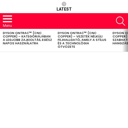
LATEST
S
Menu
DYSON ONTRAC™ (CNC
DYSON ONTRAC™ (CNC
DYSON O
LATEST
COPPER) – KATEGÓRIÁJÁBAN
COPPER) – VEZETÉK NÉLKÜLI
COPPER) 
STORIES
A LEGJOBB ZAJKIOLTÁS, EGÉSZ
FEJHALLGATÓ, AMELY A STÍLUS
SZABHAT
NAPOS HASZNÁLATRA
ÉS A TECHNOLÓGIA
HANGZÁS
ÖTVÖZETE