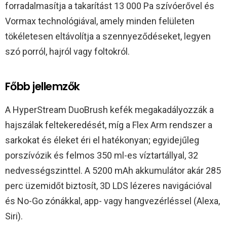
forradalmasítja a takarítást 13 000 Pa szívóerővel és
Vormax technológiával, amely minden felületen
tökéletesen eltávolítja a szennyeződéseket, legyen
szó porról, hajról vagy foltokról.
Főbb jellemzők
A HyperStream DuoBrush kefék megakadályozzák a
hajszálak feltekeredését, míg a Flex Arm rendszer a
sarkokat és éleket éri el hatékonyan; egyidejűleg
porszívózik és felmos 350 ml-es víztartállyal, 32
nedvességszinttel. A 5200 mAh akkumulátor akár 285
perc üzemidőt biztosít, 3D LDS lézeres navigációval
és No-Go zónákkal, app- vagy hangvezérléssel (Alexa,
Siri).