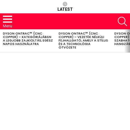
LATEST
S
Menu
DYSON ONTRAC™ (CNC
DYSON ONTRAC™ (CNC
DYSON O
LATEST
COPPER) – KATEGÓRIÁJÁBAN
COPPER) – VEZETÉK NÉLKÜLI
COPPER) 
STORIES
A LEGJOBB ZAJKIOLTÁS, EGÉSZ
FEJHALLGATÓ, AMELY A STÍLUS
SZABHAT
NAPOS HASZNÁLATRA
ÉS A TECHNOLÓGIA
HANGZÁS
ÖTVÖZETE