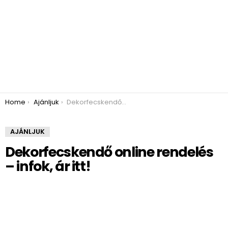
You are here:
Home
Ajánljuk
Dekorfecskendő online rendelés – infok, ár itt!
AJÁNLJUK
Dekorfecskendő online rendelés
– infok, ár itt!