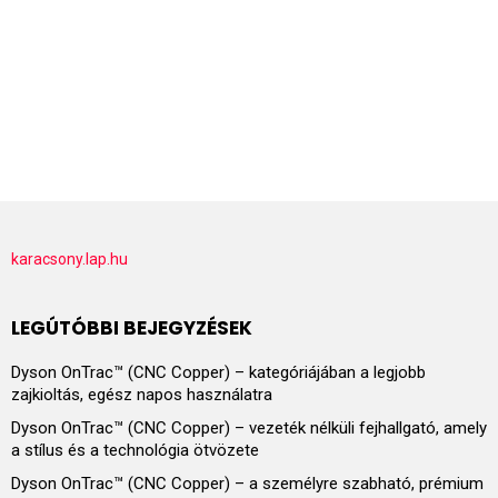
karacsony.lap.hu
LEGÚTÓBBI BEJEGYZÉSEK
Dyson OnTrac™ (CNC Copper) – kategóriájában a legjobb
zajkioltás, egész napos használatra
Dyson OnTrac™ (CNC Copper) – vezeték nélküli fejhallgató, amely
a stílus és a technológia ötvözete
Dyson OnTrac™ (CNC Copper) – a személyre szabható, prémium