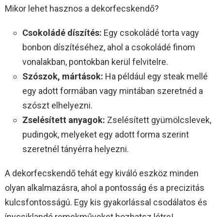
Mikor lehet hasznos a dekorfecskendő?
Csokoládé díszítés:
Egy csokoládé torta vagy
bonbon díszítéséhez, ahol a csokoládé finom
vonalakban, pontokban kerül felvitelre.
Szószok, mártások:
Ha például egy steak mellé
egy adott formában vagy mintában szeretnéd a
szószt elhelyezni.
Zselésített anyagok:
Zselésített gyümölcslevek,
pudingok, melyeket egy adott forma szerint
szeretnél tányérra helyezni.
A dekorfecskendő tehát egy kiváló eszköz minden
olyan alkalmazásra, ahol a pontosság és a precizitás
kulcsfontosságú. Egy kis gyakorlással csodálatos és
ínycsiklandó remekműveket hozhatsz létre!