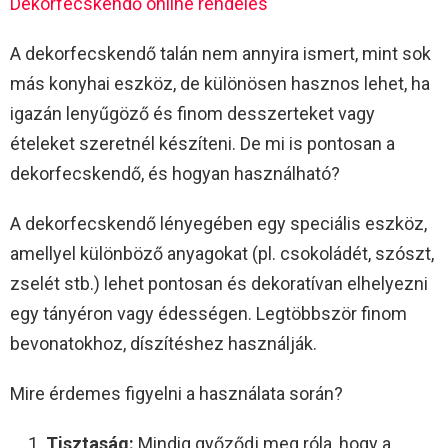
Dekorfecskendő online rendelés
A dekorfecskendő talán nem annyira ismert, mint sok
más konyhai eszköz, de különösen hasznos lehet, ha
igazán lenyűgöző és finom desszerteket vagy
ételeket szeretnél készíteni. De mi is pontosan a
dekorfecskendő, és hogyan használható?
A dekorfecskendő lényegében egy speciális eszköz,
amellyel különböző anyagokat (pl. csokoládét, szószt,
zselét stb.) lehet pontosan és dekoratívan elhelyezni
egy tányéron vagy édességen. Legtöbbször finom
bevonatokhoz, díszítéshez használják.
Mire érdemes figyelni a használata során?
Tisztaság:
Mindig győződj meg róla, hogy a