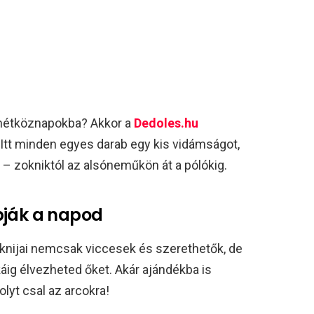
e hétköznapokba? Akkor a
Dedoles.hu
Itt minden egyes darab egy kis vidámságot,
 – zokniktól az alsóneműkön át a pólókig.
bják a napod
oknijai nemcsak viccesek és szerethetők, de
áig élvezheted őket. Akár ajándékba is
lyt csal az arcokra!