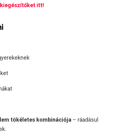
iegészítőket itt!
i
 gyerekeknek
eket
mákat
elem tökéletes kombinációja
– ráadásul
ek.