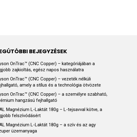
EGÚTÓBBI BEJEGYZÉSEK
yson OnTrac™ (CNC Copper) – kategóriájában a
egjobb zajkioltás, egész napos használatra
yson OnTrac™ (CNC Copper) – vezeték nélküli
ejhallgató, amely a stílus és a technológia ötvözete
yson OnTrac™ (CNC Copper) – a személyre szabható,
rémium hangzású fejhallgató
AL Magnézium L-Laktát 180g – L-tejsavval kötve, a
egjobb felszívódásért
AL Magnézium L-Laktát 180g – a szív és az agy
zuper üzemanyaga