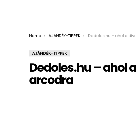
You are here:
Home
AJÁNDÉK-TIPPEK
Dedoles.hu – ahol a divat mosolyt
AJÁNDÉK-TIPPEK
Dedoles.hu – ahol a
arcodra