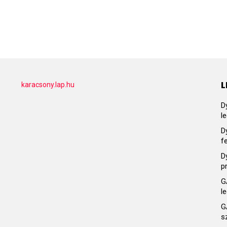
L
karacsony.lap.hu
D
l
D
f
D
p
G
l
G
s