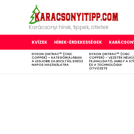
Karácsonyi hírek, tippek, ötletek
KVÍZEK
HÍREK-ÉRDEKESSÉGEK
KARÁCSONY
DYSON ONTRAC™ (CNC
DYSON ONTRAC™ (CNC
LATEST
COPPER) – KATEGÓRIÁJÁBAN
COPPER) – VEZETÉK NÉLKÜ
STORIES
A LEGJOBB ZAJKIOLTÁS, EGÉSZ
FEJHALLGATÓ, AMELY A ST
NAPOS HASZNÁLATRA
ÉS A TECHNOLÓGIA
ÖTVÖZETE