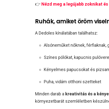
👉
Nézd meg a legújabb zoknikat és k
Ruhák, amiket öröm viseln
A Dedoles kínálatában találhatsz:
Alsóneműket nőknek, férfiaknak,
Színes pólókat, kapucnis pulóver
Kényelmes papucsokat és pizsa
Puha, vidám otthoni szetteket
Minden darab a
kreativitás és a kény
környezetbarát szemléletben készüln