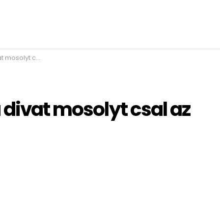
 csal az arcodra
 divat mosolyt csal az