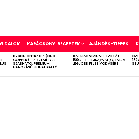
I DALOK
KARÁCSONYI RECEPTEK
AJÁNDÉK-TIPPEK
K
DYSON ONTRAC™ (CNC
GAL MAGNÉZIUM L-LAKTÁT
GAL
LI
COPPER) – A SZEMÉLYRE
180G – L-TEJSAVVAL KÖTVE, A
180
ÍLUS
SZABHATÓ, PRÉMIUM
LEGJOBB FELSZÍVÓDÁSÉRT
SZU
HANGZÁSÚ FEJHALLGATÓ