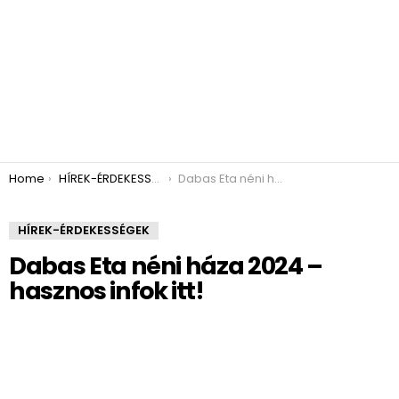
You are here:
Home
HÍREK-ÉRDEKESSÉGEK
Dabas Eta néni háza 2024 – hasznos infok itt!
HÍREK-ÉRDEKESSÉGEK
Dabas Eta néni háza 2024 –
hasznos infok itt!