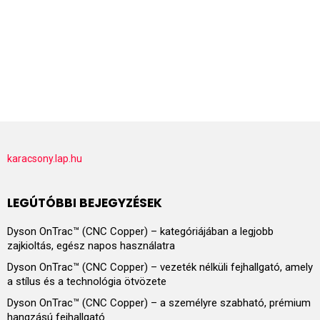
karacsony.lap.hu
LEGÚTÓBBI BEJEGYZÉSEK
Dyson OnTrac™ (CNC Copper) – kategóriájában a legjobb
zajkioltás, egész napos használatra
Dyson OnTrac™ (CNC Copper) – vezeték nélküli fejhallgató, amely
a stílus és a technológia ötvözete
Dyson OnTrac™ (CNC Copper) – a személyre szabható, prémium
hangzású fejhallgató