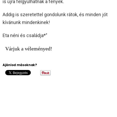
is újra felgyúlhatnak a fények.
Addig is szeretettel gondolunk rátok, és minden jót
kívánunk mindenkinek!
Eta néni és családja*”
Várjuk a véleményed!
Ajánlod másoknak?