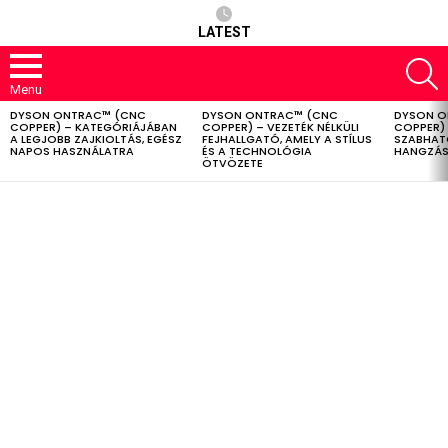
LATEST
S
Menu
DYSON ONTRAC™ (CNC
DYSON ONTRAC™ (CNC
DYSON O
LATEST
COPPER) – KATEGÓRIÁJÁBAN
COPPER) – VEZETÉK NÉLKÜLI
COPPER) 
STORIES
A LEGJOBB ZAJKIOLTÁS, EGÉSZ
FEJHALLGATÓ, AMELY A STÍLUS
SZABHAT
NAPOS HASZNÁLATRA
ÉS A TECHNOLÓGIA
HANGZÁS
ÖTVÖZETE