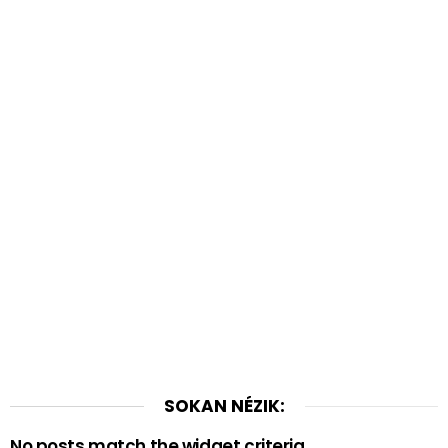
SOKAN NÉZIK:
No posts match the widget criteria