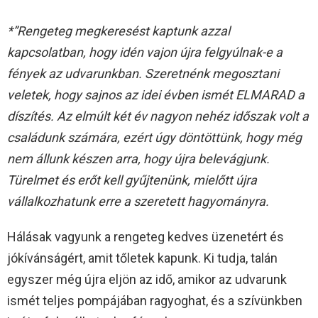
*”Rengeteg megkeresést kaptunk azzal
kapcsolatban, hogy idén vajon újra felgyúlnak-e a
fények az udvarunkban. Szeretnénk megosztani
veletek, hogy sajnos az idei évben ismét ELMARAD a
díszítés. Az elmúlt két év nagyon nehéz időszak volt a
családunk számára, ezért úgy döntöttünk, hogy még
nem állunk készen arra, hogy újra belevágjunk.
Türelmet és erőt kell gyűjtenünk, mielőtt újra
vállalkozhatunk erre a szeretett hagyományra.
Hálásak vagyunk a rengeteg kedves üzenetért és
jókívánságért, amit tőletek kapunk. Ki tudja, talán
egyszer még újra eljön az idő, amikor az udvarunk
ismét teljes pompájában ragyoghat, és a szívünkben