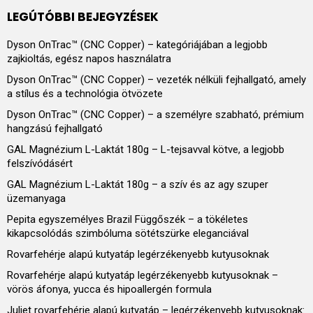
LEGÚTÓBBI BEJEGYZÉSEK
Dyson OnTrac™ (CNC Copper) – kategóriájában a legjobb
zajkioltás, egész napos használatra
Dyson OnTrac™ (CNC Copper) – vezeték nélküli fejhallgató, amely
a stílus és a technológia ötvözete
Dyson OnTrac™ (CNC Copper) – a személyre szabható, prémium
hangzású fejhallgató
GAL Magnézium L-Laktát 180g – L-tejsavval kötve, a legjobb
felszívódásért
GAL Magnézium L-Laktát 180g – a szív és az agy szuper
üzemanyaga
Pepita egyszemélyes Brazil Függőszék – a tökéletes
kikapcsolódás szimbóluma sötétszürke eleganciával
Rovarfehérje alapú kutyatáp legérzékenyebb kutyusoknak
Rovarfehérje alapú kutyatáp legérzékenyebb kutyusoknak –
vörös áfonya, yucca és hipoallergén formula
Juliet rovarfehérje alapú kutyatáp – legérzékenyebb kutyusoknak: