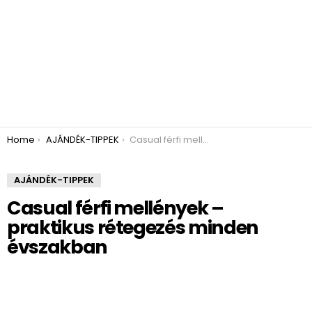
You are here:
Home
AJÁNDÉK-TIPPEK
Casual férfi mellények – praktikus rétegezés minden évszakban
AJÁNDÉK-TIPPEK
Casual férfi mellények –
praktikus rétegezés minden
évszakban