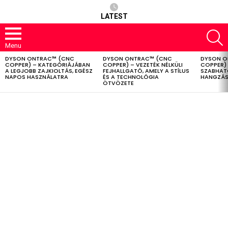
LATEST
S
Menu
DYSON ONTRAC™ (CNC
DYSON ONTRAC™ (CNC
DYSON O
LATEST
COPPER) – KATEGÓRIÁJÁBAN
COPPER) – VEZETÉK NÉLKÜLI
COPPER) 
STORIES
A LEGJOBB ZAJKIOLTÁS, EGÉSZ
FEJHALLGATÓ, AMELY A STÍLUS
SZABHAT
NAPOS HASZNÁLATRA
ÉS A TECHNOLÓGIA
HANGZÁS
ÖTVÖZETE