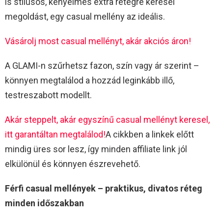
is stílusos, kényelmes extra rétegre keresel
megoldást, egy casual mellény az ideális.
Vásárolj most casual mellényt, akár akciós áron!
A GLAMI-n szűrhetsz fazon, szín vagy ár szerint –
könnyen megtalálod a hozzád leginkább illő,
testreszabott modellt.
Akár steppelt, akár egyszínű casual mellényt keresel,
itt garantáltan megtalálod!
A cikkben a linkek előtt
mindig üres sor lesz, így minden affiliate link jól
elkülönül és könnyen észrevehető.
Férfi casual mellények – praktikus, divatos réteg
minden időszakban