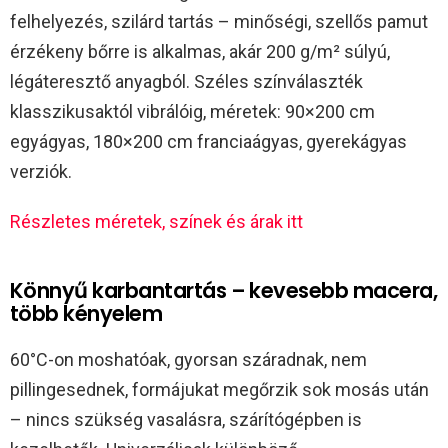
felhelyezés, szilárd tartás – minőségi, szellős pamut
érzékeny bőrre is alkalmas, akár 200 g/m² súlyú,
légáteresztő anyagból. Széles színválaszték
klasszikusaktól vibrálóig, méretek: 90×200 cm
egyágyas, 180×200 cm franciaágyas, gyerekágyas
verziók.
Részletes méretek, színek és árak itt
Könnyű karbantartás – kevesebb macera,
több kényelem
60°C-on moshatóak, gyorsan száradnak, nem
pillingesednek, formájukat megőrzik sok mosás után
– nincs szükség vasalásra, szárítógépben is