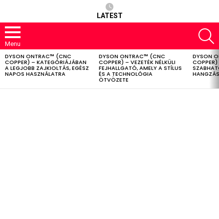
LATEST
S
Menu
DYSON ONTRAC™ (CNC
DYSON ONTRAC™ (CNC
DYSON O
LATEST
COPPER) – KATEGÓRIÁJÁBAN
COPPER) – VEZETÉK NÉLKÜLI
COPPER) 
STORIES
A LEGJOBB ZAJKIOLTÁS, EGÉSZ
FEJHALLGATÓ, AMELY A STÍLUS
SZABHAT
NAPOS HASZNÁLATRA
ÉS A TECHNOLÓGIA
HANGZÁS
ÖTVÖZETE