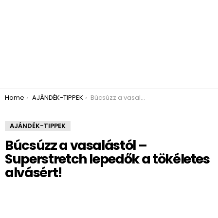
You are here:
Home
AJÁNDÉK-TIPPEK
Búcsúzz a vasalástól – Superstretch lepedők a tökéletes alvásért!
AJÁNDÉK-TIPPEK
Búcsúzz a vasalástól –
Superstretch lepedők a tökéletes
alvásért!