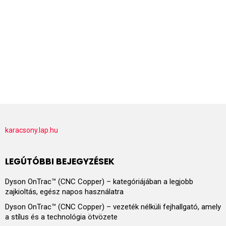
karacsony.lap.hu
LEGÚTÓBBI BEJEGYZÉSEK
Dyson OnTrac™ (CNC Copper) – kategóriájában a legjobb
zajkioltás, egész napos használatra
Dyson OnTrac™ (CNC Copper) – vezeték nélküli fejhallgató, amely
a stílus és a technológia ötvözete