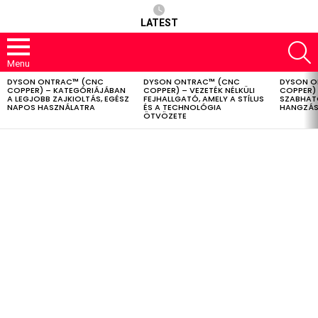
LATEST
S
Menu
DYSON ONTRAC™ (CNC
DYSON ONTRAC™ (CNC
DYSON O
LATEST
COPPER) – KATEGÓRIÁJÁBAN
COPPER) – VEZETÉK NÉLKÜLI
COPPER) 
STORIES
A LEGJOBB ZAJKIOLTÁS, EGÉSZ
FEJHALLGATÓ, AMELY A STÍLUS
SZABHAT
NAPOS HASZNÁLATRA
ÉS A TECHNOLÓGIA
HANGZÁS
ÖTVÖZETE