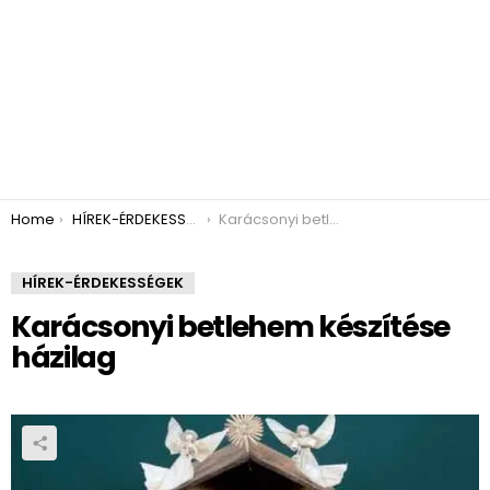
You are here:
Home
HÍREK-ÉRDEKESSÉGEK
Karácsonyi betlehem készítése házilag
HÍREK-ÉRDEKESSÉGEK
Karácsonyi betlehem készítése
házilag