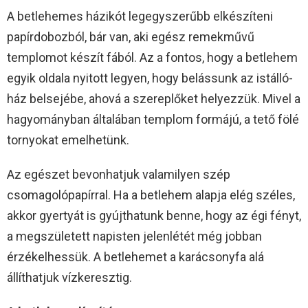
A betlehemes házikót legegyszerűbb elkészíteni
papírdobozból, bár van, aki egész remekművű
templomot készít fából. Az a fontos, hogy a betlehem
egyik oldala nyitott legyen, hogy belássunk az istálló-
ház belsejébe, ahová a szereplőket helyezzük. Mivel a
hagyományban általában templom formájú, a tető fölé
tornyokat emelhetünk.
Az egészet bevonhatjuk valamilyen szép
csomagolópapírral. Ha a betlehem alapja elég széles,
akkor gyertyát is gyújthatunk benne, hogy az égi fényt,
a megszületett napisten jelenlétét még jobban
érzékelhessük. A betlehemet a karácsonyfa alá
állíthatjuk vízkeresztig.