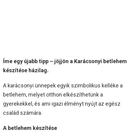
Íme egy újabb tipp – jöjjön a Karácsonyi betlehem
készítése házilag.
A karácsonyi ünnepek egyik szimbolikus kelléke a
betlehem, melyet otthon elkészíthetünk a
gyerekekkel, és ami igazi élményt nyújt az egész
család számára.
A betlehem készítése