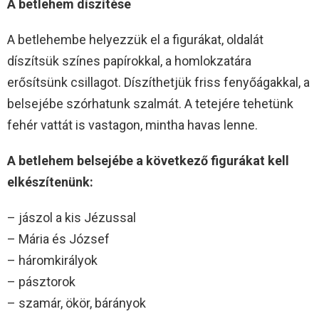
A betlehem díszítése
A betlehembe helyezzük el a figurákat, oldalát
díszítsük színes papírokkal, a homlokzatára
erősítsünk csillagot. Díszíthetjük friss fenyőágakkal, a
belsejébe szórhatunk szalmát. A tetejére tehetünk
fehér vattát is vastagon, mintha havas lenne.
A betlehem belsejébe a következő figurákat kell
elkészítenünk:
– jászol a kis Jézussal
– Mária és József
– háromkirályok
– pásztorok
– szamár, ökör, bárányok