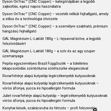
Dyson OnTrac™ (CNC Copper) – kategóriájában a legjobb
zajkioltás, egész napos használatra
Dyson OnTrac™ (CNC Copper) – vezeték nélküli fejhallgató, amely
a stílus és a technológia ötvözete
Dyson OnTrac™ (CNC Copper) – a személyre szabható, prémium
hangzású fejhallgató
GAL Magnézium L-Laktát 180g – L-tejsavval kötve, a legjobb
felszívódásért
GAL Magnézium L-Laktát 180g – a szív és az agy szuper
üzemanyaga
Pepita egyszemélyes Brazil Függőszék – a tökéletes
kikapcsolódás szimbóluma sötétszürke eleganciával
Rovarfehérje alapú kutyatáp legérzékenyebb kutyusoknak
Rovarfehérje alapú kutyatáp legérzékenyebb kutyusoknak –
vörös áfonya, yucca és hipoallergén formula
Juliet rovarfehérje alapú kutyatáp – legérzékenyebb kutyusoknak:
vörös áfonya, yucca és hipoallergén formula
Konyhai kések, szakácsruha és hímzés – profi felszerelés