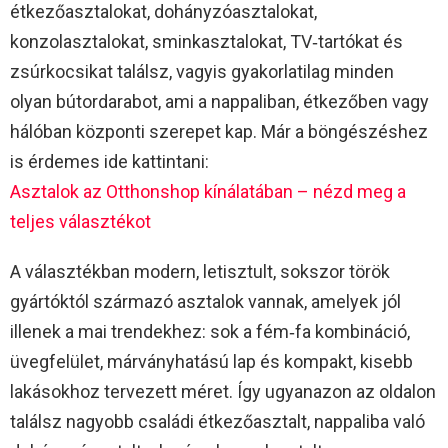
étkezőasztalokat, dohányzóasztalokat,
konzolasztalokat, sminkasztalokat, TV‑tartókat és
zsúrkocsikat találsz, vagyis gyakorlatilag minden
olyan bútordarabot, ami a nappaliban, étkezőben vagy
hálóban központi szerepet kap. Már a böngészéshez
is érdemes ide kattintani:
Asztalok az Otthonshop kínálatában – nézd meg a
teljes választékot
A választékban modern, letisztult, sokszor török
gyártóktól származó asztalok vannak, amelyek jól
illenek a mai trendekhez: sok a fém‑fa kombináció,
üvegfelület, márványhatású lap és kompakt, kisebb
lakásokhoz tervezett méret. Így ugyanazon az oldalon
találsz nagyobb családi étkezőasztalt, nappaliba való