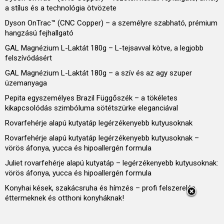
a stílus és a technológia ötvözete
Dyson OnTrac™ (CNC Copper) – a személyre szabható, prémium
hangzású fejhallgató
GAL Magnézium L-Laktát 180g – L-tejsavval kötve, a legjobb
felszívódásért
GAL Magnézium L-Laktát 180g – a szív és az agy szuper
üzemanyaga
Pepita egyszemélyes Brazil Függőszék – a tökéletes
kikapcsolódás szimbóluma sötétszürke eleganciával
Rovarfehérje alapú kutyatáp legérzékenyebb kutyusoknak
Rovarfehérje alapú kutyatáp legérzékenyebb kutyusoknak –
vörös áfonya, yucca és hipoallergén formula
Juliet rovarfehérje alapú kutyatáp – legérzékenyebb kutyusoknak:
vörös áfonya, yucca és hipoallergén formula
Konyhai kések, szakácsruha és hímzés – profi felszerelés
éttermeknek és otthoni konyháknak!