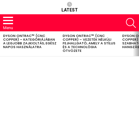
LATEST
S
Menu
DYSON ONTRAC™ (CNC
DYSON ONTRAC™ (CNC
DYSON O
LATEST
COPPER) – KATEGÓRIÁJÁBAN
COPPER) – VEZETÉK NÉLKÜLI
COPPER) 
STORIES
A LEGJOBB ZAJKIOLTÁS, EGÉSZ
FEJHALLGATÓ, AMELY A STÍLUS
SZABHAT
NAPOS HASZNÁLATRA
ÉS A TECHNOLÓGIA
HANGZÁS
ÖTVÖZETE