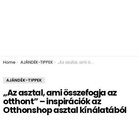
You are here:
Home
AJÁNDÉK-TIPPEK
„Az asztal, ami összefogja az otthont” – inspirációk az Otthonshop asztal kínálatából
AJÁNDÉK-TIPPEK
„Az asztal, ami összefogja az
otthont” – inspirációk az
Otthonshop asztal kínálatából