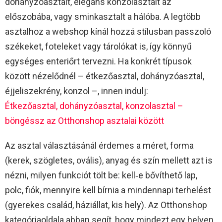
dohányzóasztalt, elegáns konzolasztalt az
előszobába, vagy sminkasztalt a hálóba. A legtöbb
asztalhoz a webshop kínál hozzá stílusban passzoló
székeket, foteleket vagy tárolókat is, így könnyű
egységes enteriőrt tervezni. Ha konkrét típusok
között nézelődnél – étkezőasztal, dohányzóasztal,
éjjeliszekrény, konzol –, innen indulj:
Étkezőasztal, dohányzóasztal, konzolasztal –
böngéssz az Otthonshop asztalai között
Az asztal választásánál érdemes a méret, forma
(kerek, szögletes, ovális), anyag és szín mellett azt is
nézni, milyen funkciót tölt be: kell‑e bővíthető lap,
polc, fiók, mennyire kell bírnia a mindennapi terhelést
(gyerekes család, háziállat, kis hely). Az Otthonshop
kategóriaoldala abban segít, hogy mindezt egy helyen