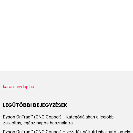
karacsony.lap.hu
LEGÚTÓBBI BEJEGYZÉSEK
Dyson OnTrac™ (CNC Copper) – kategóriájában a legjobb
zajkioltás, egész napos használatra
Dyson OnTrac™ (CNC Copper) – vezeték nélküli fejhallgató, amely